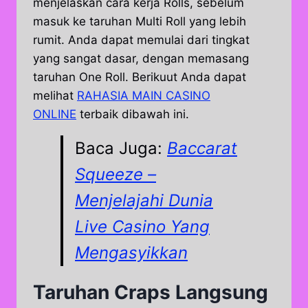
menjelaskan cara kerja Rolls, sebelum
masuk ke taruhan Multi Roll yang lebih
rumit. Anda dapat memulai dari tingkat
yang sangat dasar, dengan memasang
taruhan One Roll. Berikuut Anda dapat
melihat
RAHASIA MAIN CASINO
ONLINE
terbaik dibawah ini.
Baca Juga:
Baccarat
Squeeze –
Menjelajahi Dunia
Live Casino Yang
Mengasyikkan
Taruhan Craps Langsung