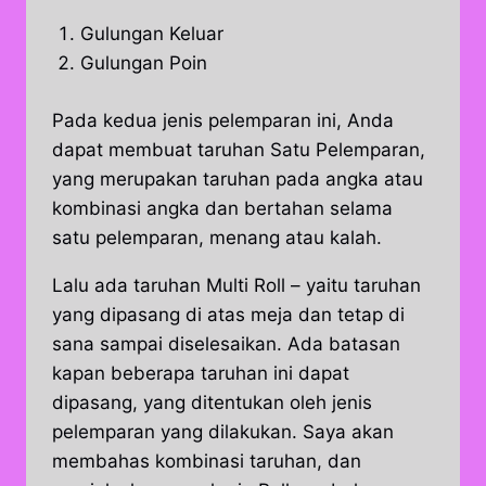
Gulungan Keluar
Gulungan Poin
Pada kedua jenis pelemparan ini, Anda
dapat membuat taruhan Satu Pelemparan,
yang merupakan taruhan pada angka atau
kombinasi angka dan bertahan selama
satu pelemparan, menang atau kalah.
Lalu ada taruhan Multi Roll – yaitu taruhan
yang dipasang di atas meja dan tetap di
sana sampai diselesaikan. Ada batasan
kapan beberapa taruhan ini dapat
dipasang, yang ditentukan oleh jenis
pelemparan yang dilakukan. Saya akan
membahas kombinasi taruhan, dan