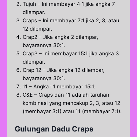
Tujuh – Ini membayar 4:1 jika angka 7
dilempar.
Craps – Ini membayar 7:1 jika 2, 3, atau
12 dilempar.
Crap2 – Jika angka 2 dilempar,
bayarannya 30:1.
Crap3 – Ini membayar 15:1 jika angka 3
dilempar.
Crap 12 – Jika angka 12 dilempar,
bayarannya 30:1.
11 – Angka 11 membayar 15:1.
C&E – Craps dan 11 adalah taruhan
kombinasi yang mencakup 2, 3, atau 12
(membayar 3:1) atau 11 (membayar 7:1).
Gulungan Dadu Craps