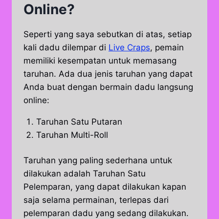
Online?
Seperti yang saya sebutkan di atas, setiap
kali dadu dilempar di
Live Craps
, pemain
memiliki kesempatan untuk memasang
taruhan. Ada dua jenis taruhan yang dapat
Anda buat dengan bermain dadu langsung
online:
Taruhan Satu Putaran
Taruhan Multi-Roll
Taruhan yang paling sederhana untuk
dilakukan adalah Taruhan Satu
Pelemparan, yang dapat dilakukan kapan
saja selama permainan, terlepas dari
pelemparan dadu yang sedang dilakukan.