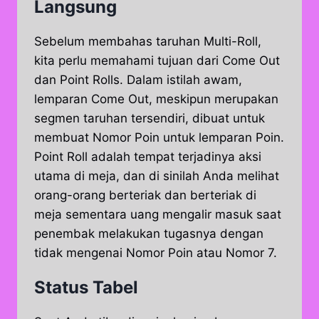
Langsung
Sebelum membahas taruhan Multi-Roll,
kita perlu memahami tujuan dari Come Out
dan Point Rolls. Dalam istilah awam,
lemparan Come Out, meskipun merupakan
segmen taruhan tersendiri, dibuat untuk
membuat Nomor Poin untuk lemparan Poin.
Point Roll adalah tempat terjadinya aksi
utama di meja, dan di sinilah Anda melihat
orang-orang berteriak dan berteriak di
meja sementara uang mengalir masuk saat
penembak melakukan tugasnya dengan
tidak mengenai Nomor Poin atau Nomor 7.
Status Tabel