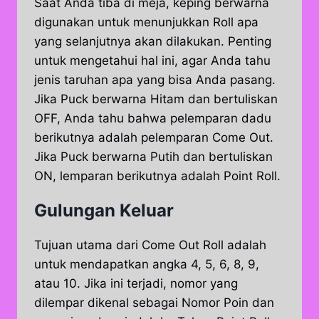
Saat Anda tiba di meja, keping berwarna
digunakan untuk menunjukkan Roll apa
yang selanjutnya akan dilakukan. Penting
untuk mengetahui hal ini, agar Anda tahu
jenis taruhan apa yang bisa Anda pasang.
Jika Puck berwarna Hitam dan bertuliskan
OFF, Anda tahu bahwa pelemparan dadu
berikutnya adalah pelemparan Come Out.
Jika Puck berwarna Putih dan bertuliskan
ON, lemparan berikutnya adalah Point Roll.
Gulungan Keluar
Tujuan utama dari Come Out Roll adalah
untuk mendapatkan angka 4, 5, 6, 8, 9,
atau 10. Jika ini terjadi, nomor yang
dilempar dikenal sebagai Nomor Poin dan