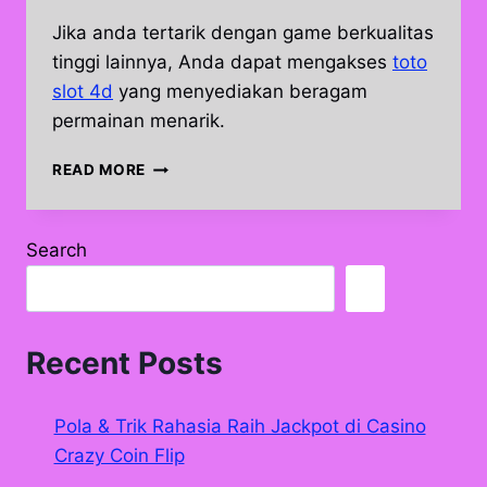
Jika anda tertarik dengan game berkualitas
tinggi lainnya, Anda dapat mengakses
toto
slot 4d
yang menyediakan beragam
permainan menarik.
CRAPS
READ MORE
–
CASINO
TERBAIK
Search
GAMPANG
JACKPOT
BESAR
HARI
INI
Recent Posts
TERPOPULER
Pola & Trik Rahasia Raih Jackpot di Casino
Crazy Coin Flip