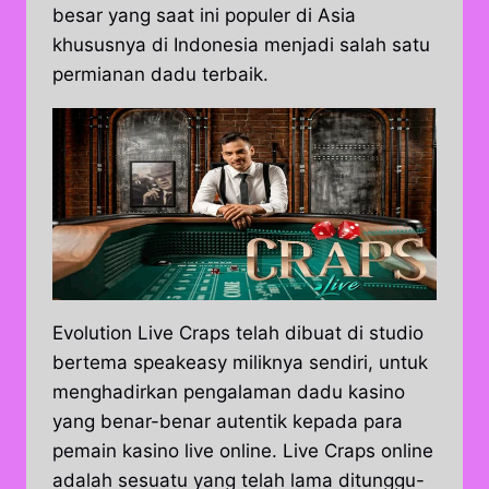
besar yang saat ini populer di Asia
khususnya di Indonesia menjadi salah satu
permianan dadu terbaik.
Evolution Live Craps telah dibuat di studio
bertema speakeasy miliknya sendiri, untuk
menghadirkan pengalaman dadu kasino
yang benar-benar autentik kepada para
pemain kasino live online. Live Craps online
adalah sesuatu yang telah lama ditunggu-