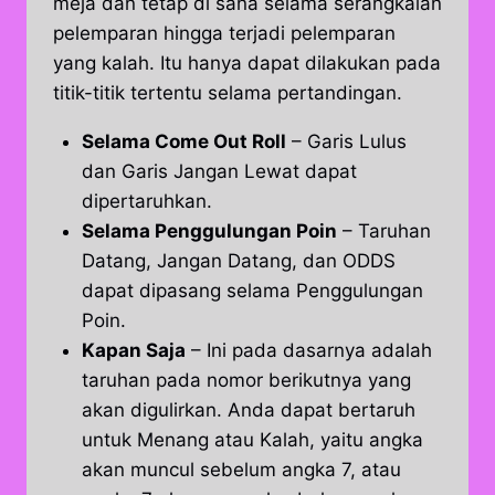
meja dan tetap di sana selama serangkaian
pelemparan hingga terjadi pelemparan
yang kalah. Itu hanya dapat dilakukan pada
titik-titik tertentu selama pertandingan.
Selama Come Out Roll
– Garis Lulus
dan Garis Jangan Lewat dapat
dipertaruhkan.
Selama Penggulungan Poin
– Taruhan
Datang, Jangan Datang, dan ODDS
dapat dipasang selama Penggulungan
Poin.
Kapan Saja
– Ini pada dasarnya adalah
taruhan pada nomor berikutnya yang
akan digulirkan. Anda dapat bertaruh
untuk Menang atau Kalah, yaitu angka
akan muncul sebelum angka 7, atau