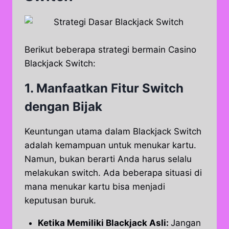
Berikut beberapa strategi bermain Casino
Blackjack Switch:
1. Manfaatkan Fitur Switch
dengan Bijak
Keuntungan utama dalam Blackjack Switch
adalah kemampuan untuk menukar kartu.
Namun, bukan berarti Anda harus selalu
melakukan switch. Ada beberapa situasi di
mana menukar kartu bisa menjadi
keputusan buruk.
Ketika Memiliki Blackjack Asli:
Jangan