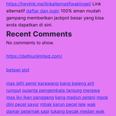
https://heylink.me/linkalternatifwaktogel/
Link
alternatif
daftar dan login
100% aman mudah
gampang memberikan jackpot besar yang bisa
anda dapatkan di sini.
Recent Comments
No comments to show.
https://delhiunlimited.com/
betawi slot
mas jefri semir karawang
bang bejeng arit
rumput
pujanta pengembala tanjung merawa
mas iky ikan panggang
kang madun petani
mpok
dini pecel sayur
mbak karun pecel lele
wak
damar peternak sapi
tukang becak medan wak