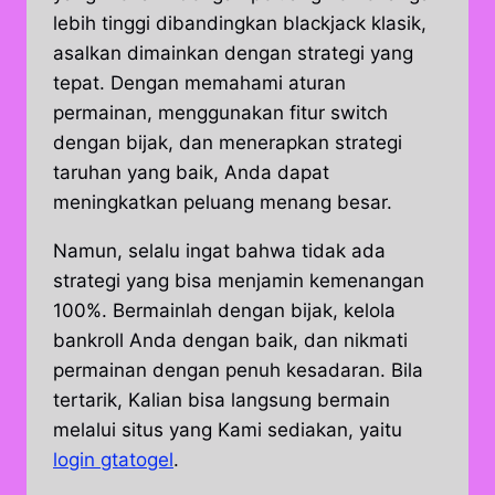
lebih tinggi dibandingkan blackjack klasik,
asalkan dimainkan dengan strategi yang
tepat. Dengan memahami aturan
permainan, menggunakan fitur switch
dengan bijak, dan menerapkan strategi
taruhan yang baik, Anda dapat
meningkatkan peluang menang besar.
Namun, selalu ingat bahwa tidak ada
strategi yang bisa menjamin kemenangan
100%. Bermainlah dengan bijak, kelola
bankroll Anda dengan baik, dan nikmati
permainan dengan penuh kesadaran. Bila
tertarik, Kalian bisa langsung bermain
melalui situs yang Kami sediakan, yaitu
login gtatogel
.