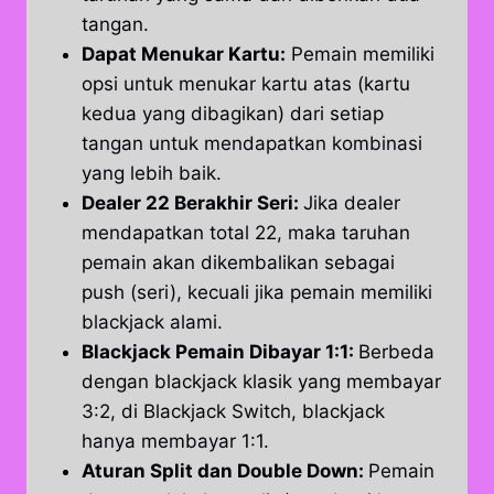
tangan.
Dapat Menukar Kartu:
Pemain memiliki
opsi untuk menukar kartu atas (kartu
kedua yang dibagikan) dari setiap
tangan untuk mendapatkan kombinasi
yang lebih baik.
Dealer 22 Berakhir Seri:
Jika dealer
mendapatkan total 22, maka taruhan
pemain akan dikembalikan sebagai
push (seri), kecuali jika pemain memiliki
blackjack alami.
Blackjack Pemain Dibayar 1:1:
Berbeda
dengan blackjack klasik yang membayar
3:2, di Blackjack Switch, blackjack
hanya membayar 1:1.
Aturan Split dan Double Down:
Pemain