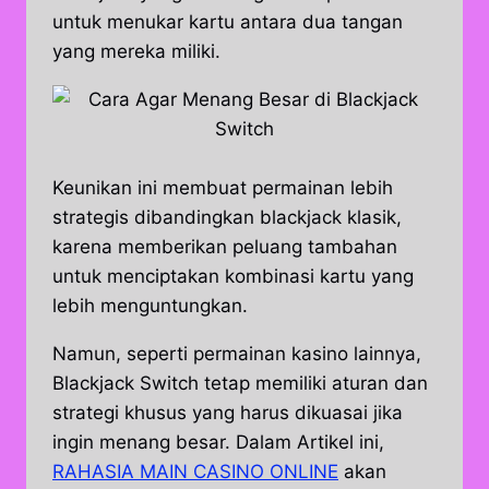
untuk menukar kartu antara dua tangan
yang mereka miliki.
Keunikan ini membuat permainan lebih
strategis dibandingkan blackjack klasik,
karena memberikan peluang tambahan
untuk menciptakan kombinasi kartu yang
lebih menguntungkan.
Namun, seperti permainan kasino lainnya,
Blackjack Switch tetap memiliki aturan dan
strategi khusus yang harus dikuasai jika
ingin menang besar. Dalam Artikel ini,
RAHASIA MAIN CASINO ONLINE
akan