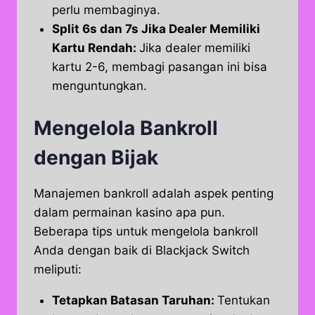
perlu membaginya.
Split 6s dan 7s Jika Dealer Memiliki
Kartu Rendah:
Jika dealer memiliki
kartu 2-6, membagi pasangan ini bisa
menguntungkan.
Mengelola Bankroll
dengan Bijak
Manajemen bankroll adalah aspek penting
dalam permainan kasino apa pun.
Beberapa tips untuk mengelola bankroll
Anda dengan baik di Blackjack Switch
meliputi:
Tetapkan Batasan Taruhan:
Tentukan