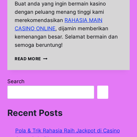
Buat anda yang ingin bermain kasino
dengan peluang menang tinggi kami
merekomendasikan
RAHASIA MAIN
CASINO ONLINE
, dijamin memberikan
kemenangan besar.
Selamat bermain dan
semoga beruntung!
CARA
READ MORE
AGAR
MENANG
BESAR
Search
DI
BLACKJACK
SWITCH
Recent Posts
Pola & Trik Rahasia Raih Jackpot di Casino