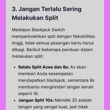
3. Jangan Terlalu Sering
Melakukan Split
Meskipun Blackjack Switch
memperbolehkan split dengan fleksibilitas
tinggi, tidak semua pasangan kartu harus
dibagi. Berikut beberapa panduan dalam
melakukan split:
Selalu Split Aces dan 8s:
As akan
memberi Anda kesempatan
mendapatkan blackjack, sementara 8s
membantu menghindari tangan lemah
seperti 16.
Jangan Split 10s:
Memiliki 20 adalah
tangan yang sangat kuat, jadi tidak