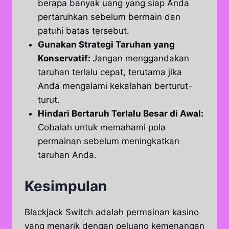
berapa banyak uang yang siap Anda
pertaruhkan sebelum bermain dan
patuhi batas tersebut.
Gunakan Strategi Taruhan yang
Konservatif:
Jangan menggandakan
taruhan terlalu cepat, terutama jika
Anda mengalami kekalahan berturut-
turut.
Hindari Bertaruh Terlalu Besar di Awal:
Cobalah untuk memahami pola
permainan sebelum meningkatkan
taruhan Anda.
Kesimpulan
Blackjack Switch adalah permainan kasino
yang menarik dengan peluang kemenangan