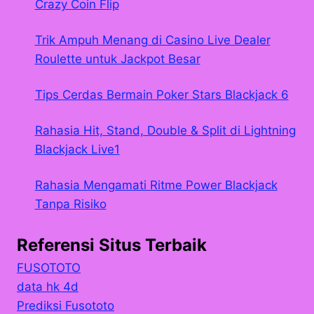
Crazy Coin Flip
Trik Ampuh Menang di Casino Live Dealer
Roulette untuk Jackpot Besar
Tips Cerdas Bermain Poker Stars Blackjack 6
Rahasia Hit, Stand, Double & Split di Lightning
Blackjack Live1
Rahasia Mengamati Ritme Power Blackjack
Tanpa Risiko
Referensi Situs Terbaik
FUSOTOTO
data hk 4d
Prediksi Fusototo