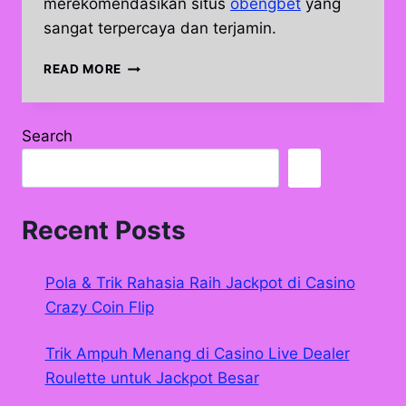
merekomendasikan situs
obengbet
yang
sangat terpercaya dan terjamin.
CARA
READ MORE
MENGATUR
TARUHAN
AGAR
Search
MENANG
DI
CASINO
CARIBBEAN
STUD
Recent Posts
POKER
Pola & Trik Rahasia Raih Jackpot di Casino
Crazy Coin Flip
Trik Ampuh Menang di Casino Live Dealer
Roulette untuk Jackpot Besar