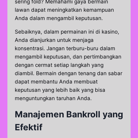
sering fold? Memahami gaya bermain
lawan dapat meningkatkan kemampuan
Anda dalam mengambil keputusan.
Sebaiknya, dalam permainan ini di kasino,
Anda dianjurkan untuk menjaga
konsentrasi. Jangan terburu-buru dalam
mengambil keputusan, dan pertimbangkan
dengan cermat setiap langkah yang
diambil. Bermain dengan tenang dan sabar
dapat membantu Anda membuat
keputusan yang lebih baik yang bisa
menguntungkan taruhan Anda.
Manajemen Bankroll yang
Efektif