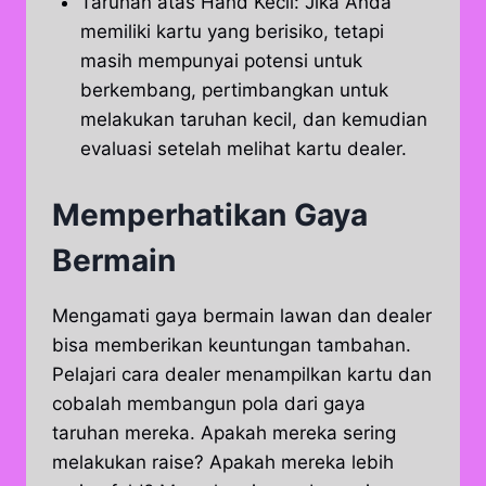
Taruhan atas Hand Kecil: Jika Anda
memiliki kartu yang berisiko, tetapi
masih mempunyai potensi untuk
berkembang, pertimbangkan untuk
melakukan taruhan kecil, dan kemudian
evaluasi setelah melihat kartu dealer.
Memperhatikan Gaya
Bermain
Mengamati gaya bermain lawan dan dealer
bisa memberikan keuntungan tambahan.
Pelajari cara dealer menampilkan kartu dan
cobalah membangun pola dari gaya
taruhan mereka. Apakah mereka sering
melakukan raise? Apakah mereka lebih