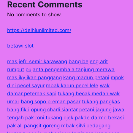
Recent Comments
No comments to show.
https://delhiunlimited.com/
betawi slot
mas jefri semir karawang
bang bejeng arit
rumput
pujanta pengembala tanjung merawa
mas iky ikan panggang
kang madun petani
mpok
dini pecel sayur
mbak karun pecel lele
wak
damar peternak sapi
tukang becak medan wak
umar
bang sopo preman pasar
tukang pangkas
bang fikri
opung charli siantar
petani jagung jawa
tengah
pak roni tukang ojek
pakde darmo bekasi
pak ali pangsit goreng
mbak silvi pedagang