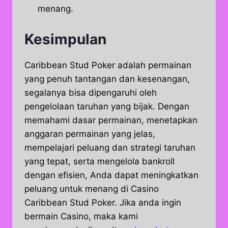
menang.
Kesimpulan
Caribbean Stud Poker adalah permainan
yang penuh tantangan dan kesenangan,
segalanya bisa dipengaruhi oleh
pengelolaan taruhan yang bijak. ​Dengan
memahami dasar permainan, menetapkan
anggaran permainan yang jelas,
mempelajari peluang dan strategi taruhan
yang tepat, serta mengelola bankroll
dengan efisien, Anda dapat meningkatkan
peluang untuk menang di Casino
Caribbean Stud Poker.​ Jika anda ingin
bermain Casino, maka kami