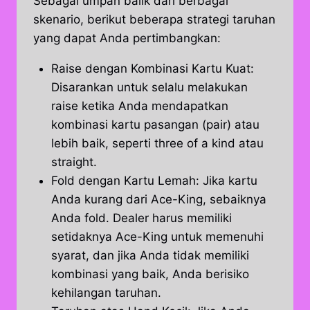
Sebagai umpan balik dari berbagai
skenario, berikut beberapa strategi taruhan
yang dapat Anda pertimbangkan:
Raise dengan Kombinasi Kartu Kuat:
Disarankan untuk selalu melakukan
raise ketika Anda mendapatkan
kombinasi kartu pasangan (pair) atau
lebih baik, seperti three of a kind atau
straight.
Fold dengan Kartu Lemah: Jika kartu
Anda kurang dari Ace-King, sebaiknya
Anda fold. Dealer harus memiliki
setidaknya Ace-King untuk memenuhi
syarat, dan jika Anda tidak memiliki
kombinasi yang baik, Anda berisiko
kehilangan taruhan.