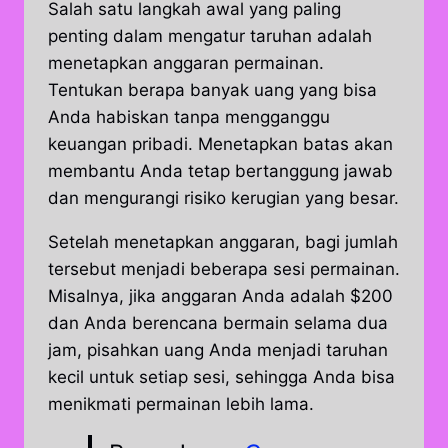
Salah satu langkah awal yang paling
penting dalam mengatur taruhan adalah
menetapkan anggaran permainan.
Tentukan berapa banyak uang yang bisa
Anda habiskan tanpa mengganggu
keuangan pribadi. Menetapkan batas akan
membantu Anda tetap bertanggung jawab
dan mengurangi risiko kerugian yang besar.
Setelah menetapkan anggaran, bagi jumlah
tersebut menjadi beberapa sesi permainan.
Misalnya, jika anggaran Anda adalah $200
dan Anda berencana bermain selama dua
jam, pisahkan uang Anda menjadi taruhan
kecil untuk setiap sesi, sehingga Anda bisa
menikmati permainan lebih lama.