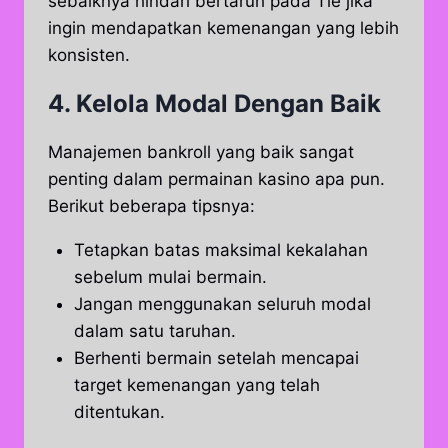
sebaiknya hindari bertaruh pada Tie jika
ingin mendapatkan kemenangan yang lebih
konsisten.
4. Kelola Modal Dengan Baik
Manajemen bankroll yang baik sangat
penting dalam permainan kasino apa pun.
Berikut beberapa tipsnya:
Tetapkan batas maksimal kekalahan
sebelum mulai bermain.
Jangan menggunakan seluruh modal
dalam satu taruhan.
Berhenti bermain setelah mencapai
target kemenangan yang telah
ditentukan.