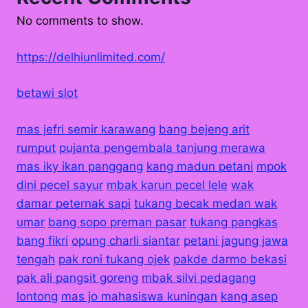
No comments to show.
https://delhiunlimited.com/
betawi slot
mas jefri semir karawang
bang bejeng arit
rumput
pujanta pengembala tanjung merawa
mas iky ikan panggang
kang madun petani
mpok
dini pecel sayur
mbak karun pecel lele
wak
damar peternak sapi
tukang becak medan wak
umar
bang sopo preman pasar
tukang pangkas
bang fikri
opung charli siantar
petani jagung jawa
tengah
pak roni tukang ojek
pakde darmo bekasi
pak ali pangsit goreng
mbak silvi pedagang
lontong
mas jo mahasiswa kuningan
kang asep