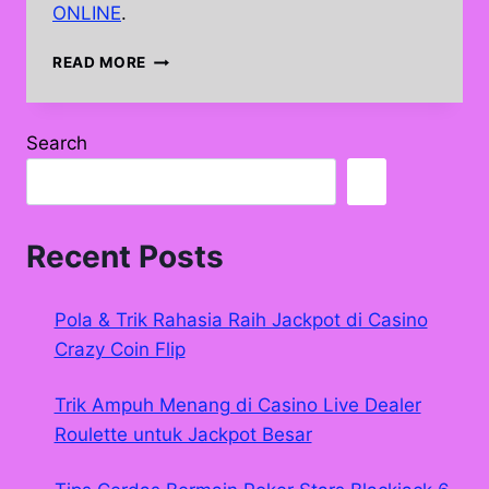
ONLINE
.
TRIK
READ MORE
MENDAPATKAN
JACKPOT
BESAR
Search
DI
CASINO
BACCARAT
DELUXE
Recent Posts
Pola & Trik Rahasia Raih Jackpot di Casino
Crazy Coin Flip
Trik Ampuh Menang di Casino Live Dealer
Roulette untuk Jackpot Besar