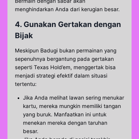
Bermain dengan sabar akan
menghindarkan Anda dari kerugian besar.
4. Gunakan Gertakan dengan
Bijak
Meskipun Badugi bukan permainan yang
sepenuhnya bergantung pada gertakan
seperti Texas Hold’em, menggertak bisa
menjadi strategi efektif dalam situasi
tertentu:
Jika Anda melihat lawan sering menukar
kartu, mereka mungkin memiliki tangan
yang buruk. Manfaatkan ini untuk
menekan mereka dengan taruhan
besar.