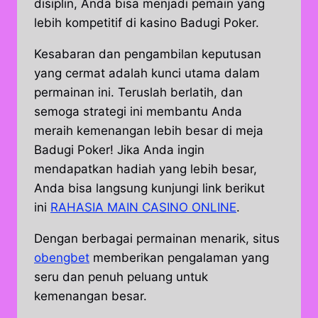
disiplin, Anda bisa menjadi pemain yang
lebih kompetitif di kasino Badugi Poker.
Kesabaran dan pengambilan keputusan
yang cermat adalah kunci utama dalam
permainan ini. Teruslah berlatih, dan
semoga strategi ini membantu Anda
meraih kemenangan lebih besar di meja
Badugi Poker! Jika Anda ingin
mendapatkan hadiah yang lebih besar,
Anda bisa langsung kunjungi link berikut
ini
RAHASIA MAIN CASINO ONLINE
.
Dengan berbagai permainan menarik, situs
obengbet
memberikan pengalaman yang
seru dan penuh peluang untuk
kemenangan besar.