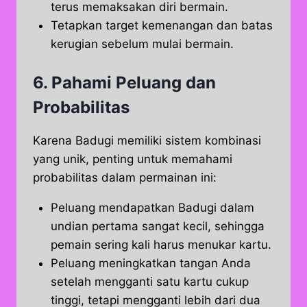
terus memaksakan diri bermain.
Tetapkan target kemenangan dan batas
kerugian sebelum mulai bermain.
6. Pahami Peluang dan
Probabilitas
Karena Badugi memiliki sistem kombinasi
yang unik, penting untuk memahami
probabilitas dalam permainan ini:
Peluang mendapatkan Badugi dalam
undian pertama sangat kecil, sehingga
pemain sering kali harus menukar kartu.
Peluang meningkatkan tangan Anda
setelah mengganti satu kartu cukup
tinggi, tetapi mengganti lebih dari dua