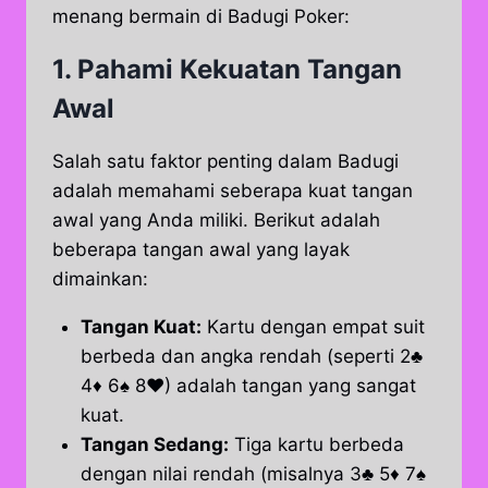
menang bermain di Badugi Poker:
1. Pahami Kekuatan Tangan
Awal
Salah satu faktor penting dalam Badugi
adalah memahami seberapa kuat tangan
awal yang Anda miliki. Berikut adalah
beberapa tangan awal yang layak
dimainkan:
Tangan Kuat:
Kartu dengan empat suit
berbeda dan angka rendah (seperti 2♣
4♦ 6♠ 8♥) adalah tangan yang sangat
kuat.
Tangan Sedang:
Tiga kartu berbeda
dengan nilai rendah (misalnya 3♣ 5♦ 7♠