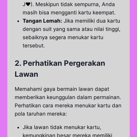
J♥). Meskipun tidak sempurna, Anda
masih bisa mengganti kartu keempat.
Tangan Lemah:
Jika memiliki dua kartu
dengan suit yang sama atau nilai tinggi,
sebaiknya segera menukar kartu
tersebut.
2. Perhatikan Pergerakan
Lawan
Memahami gaya bermain lawan dapat
memberikan keunggulan dalam permainan.
Perhatikan cara mereka menukar kartu dan
pola taruhan mereka:
Jika lawan tidak menukar kartu,
kemungkinan besar mereka memiliki