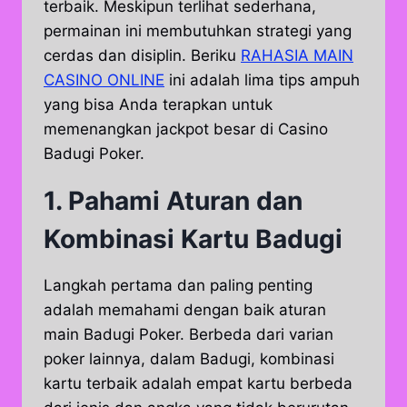
terbaik. Meskipun terlihat sederhana,
permainan ini membutuhkan strategi yang
cerdas dan disiplin. Beriku
RAHASIA MAIN
CASINO ONLINE
ini adalah lima tips ampuh
yang bisa Anda terapkan untuk
memenangkan jackpot besar di Casino
Badugi Poker.
1.
Pahami Aturan dan
Kombinasi Kartu Badugi
Langkah pertama dan paling penting
adalah memahami dengan baik aturan
main Badugi Poker. Berbeda dari varian
poker lainnya, dalam Badugi, kombinasi
kartu terbaik adalah empat kartu berbeda