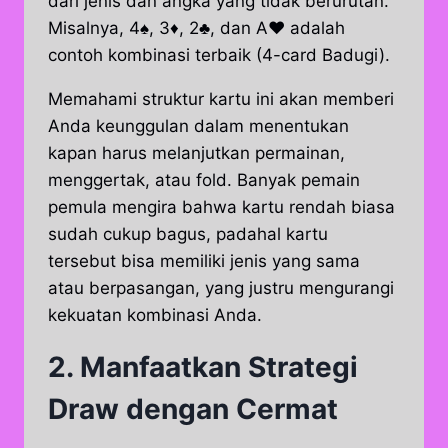
dari jenis dan angka yang tidak berurutan.
Misalnya, 4♠, 3♦, 2♣, dan A♥ adalah
contoh kombinasi terbaik (4-card Badugi).
Memahami struktur kartu ini akan memberi
Anda keunggulan dalam menentukan
kapan harus melanjutkan permainan,
menggertak, atau fold. Banyak pemain
pemula mengira bahwa kartu rendah biasa
sudah cukup bagus, padahal kartu
tersebut bisa memiliki jenis yang sama
atau berpasangan, yang justru mengurangi
kekuatan kombinasi Anda.
2.
Manfaatkan Strategi
Draw dengan Cermat