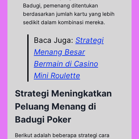
Badugi, pemenang ditentukan
berdasarkan jumlah kartu yang lebih
sedikit dalam kombinasi mereka.
Baca Juga:
Strategi
Menang Besar
Bermain di Casino
Mini Roulette
Strategi Meningkatkan
Peluang Menang di
Badugi Poker
Berikut adalah beberapa strategi cara