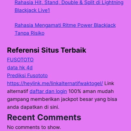
Rahasia Hit, Stand, Double & Split di Lightning
Blackjack Live1
Rahasia Mengamati Ritme Power Blackjack
Tanpa Risiko
Referensi Situs Terbaik
FUSOTOTO
data hk 4d
Prediksi Fusototo
https://heylink.me/linkalternatifwaktogel/
Link
alternatif
daftar dan login
100% aman mudah
gampang memberikan jackpot besar yang bisa
anda dapatkan di sini.
Recent Comments
No comments to show.