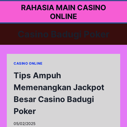
Skip
RAHASIA MAIN CASINO
to
ONLINE
content
Casino Badugi Poker
CASINO ONLINE
Tips Ampuh
Memenangkan Jackpot
Besar Casino Badugi
Poker
05/02/2025