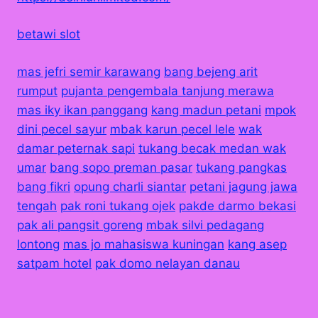
betawi slot
mas jefri semir karawang
bang bejeng arit
rumput
pujanta pengembala tanjung merawa
mas iky ikan panggang
kang madun petani
mpok
dini pecel sayur
mbak karun pecel lele
wak
damar peternak sapi
tukang becak medan wak
umar
bang sopo preman pasar
tukang pangkas
bang fikri
opung charli siantar
petani jagung jawa
tengah
pak roni tukang ojek
pakde darmo bekasi
pak ali pangsit goreng
mbak silvi pedagang
lontong
mas jo mahasiswa kuningan
kang asep
satpam hotel
pak domo nelayan danau