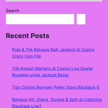
CASINO
BLACKJACK
Search
LIVE
ONLINE
SECARA
CERDAS
Recent Posts
Pola & Trik Rahasia Raih Jackpot di Casino
Crazy Coin Flip
Trik Ampuh Menang di Casino Live Dealer
Roulette untuk Jackpot Besar
Tips Cerdas Bermain Poker Stars Blackjack 6
Rahasia Hit, Stand, Double & Split di Lightning
Blackjack Live1