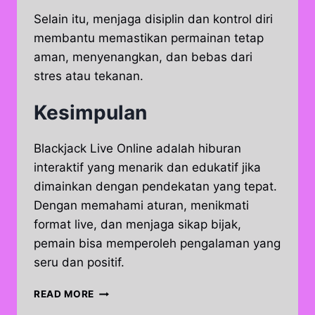
Selain itu, menjaga disiplin dan kontrol diri
membantu memastikan permainan tetap
aman, menyenangkan, dan bebas dari
stres atau tekanan.
Kesimpulan
Blackjack Live Online adalah hiburan
interaktif yang menarik dan edukatif jika
dimainkan dengan pendekatan yang tepat.
Dengan memahami aturan, menikmati
format live, dan menjaga sikap bijak,
pemain bisa memperoleh pengalaman yang
seru dan positif.
PANDUAN
READ MORE
MENIKMATI