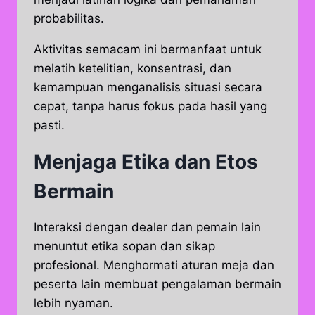
probabilitas.
Aktivitas semacam ini bermanfaat untuk
melatih ketelitian, konsentrasi, dan
kemampuan menganalisis situasi secara
cepat, tanpa harus fokus pada hasil yang
pasti.
Menjaga Etika dan Etos
Bermain
Interaksi dengan dealer dan pemain lain
menuntut etika sopan dan sikap
profesional. Menghormati aturan meja dan
peserta lain membuat pengalaman bermain
lebih nyaman.