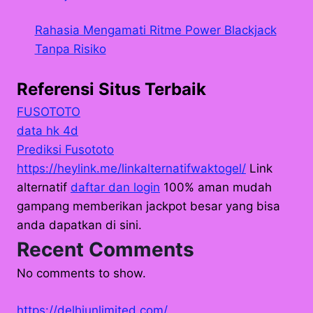
Rahasia Mengamati Ritme Power Blackjack
Tanpa Risiko
Referensi Situs Terbaik
FUSOTOTO
data hk 4d
Prediksi Fusototo
https://heylink.me/linkalternatifwaktogel/
Link
alternatif
daftar dan login
100% aman mudah
gampang memberikan jackpot besar yang bisa
anda dapatkan di sini.
Recent Comments
No comments to show.
https://delhiunlimited.com/