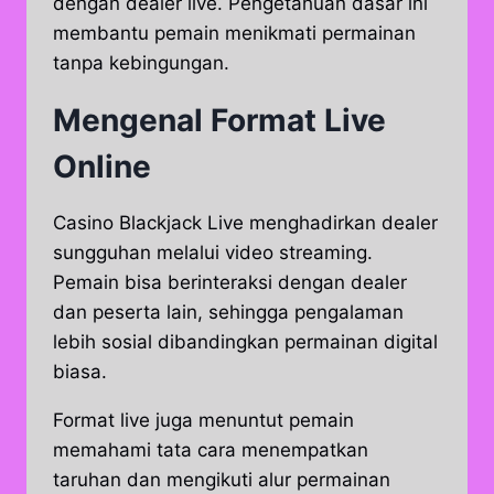
dengan dealer live. Pengetahuan dasar ini
membantu pemain menikmati permainan
tanpa kebingungan.
Mengenal Format Live
Online
Casino Blackjack Live menghadirkan dealer
sungguhan melalui video streaming.
Pemain bisa berinteraksi dengan dealer
dan peserta lain, sehingga pengalaman
lebih sosial dibandingkan permainan digital
biasa.
Format live juga menuntut pemain
memahami tata cara menempatkan
taruhan dan mengikuti alur permainan