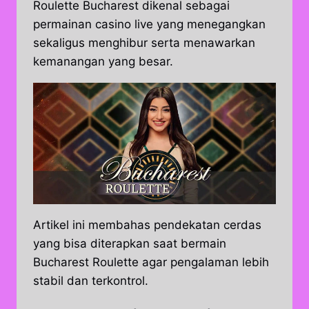
Roulette Bucharest dikenal sebagai
permainan casino live yang menegangkan
sekaligus menghibur serta menawarkan
kemanangan yang besar.
Artikel ini membahas pendekatan cerdas
yang bisa diterapkan saat bermain
Bucharest Roulette agar pengalaman lebih
stabil dan terkontrol.