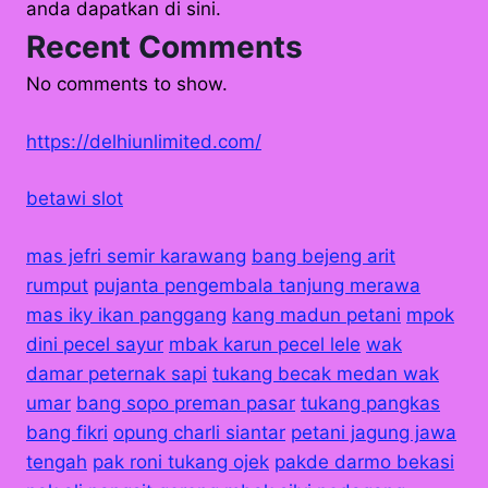
anda dapatkan di sini.
Recent Comments
No comments to show.
https://delhiunlimited.com/
betawi slot
mas jefri semir karawang
bang bejeng arit
rumput
pujanta pengembala tanjung merawa
mas iky ikan panggang
kang madun petani
mpok
dini pecel sayur
mbak karun pecel lele
wak
damar peternak sapi
tukang becak medan wak
umar
bang sopo preman pasar
tukang pangkas
bang fikri
opung charli siantar
petani jagung jawa
tengah
pak roni tukang ojek
pakde darmo bekasi