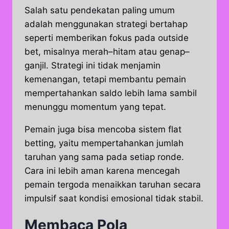
Salah satu pendekatan paling umum
adalah menggunakan strategi bertahap
seperti memberikan fokus pada outside
bet, misalnya merah–hitam atau genap–
ganjil. Strategi ini tidak menjamin
kemenangan, tetapi membantu pemain
mempertahankan saldo lebih lama sambil
menunggu momentum yang tepat.
Pemain juga bisa mencoba sistem flat
betting, yaitu mempertahankan jumlah
taruhan yang sama pada setiap ronde.
Cara ini lebih aman karena mencegah
pemain tergoda menaikkan taruhan secara
impulsif saat kondisi emosional tidak stabil.
Membaca Pola