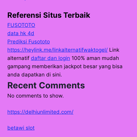
Referensi Situs Terbaik
FUSOTOTO
data hk 4d
Prediksi Fusototo
https://heylink.me/linkalternatifwaktogel/
Link
alternatif
daftar dan login
100% aman mudah
gampang memberikan jackpot besar yang bisa
anda dapatkan di sini.
Recent Comments
No comments to show.
https://delhiunlimited.com/
betawi slot