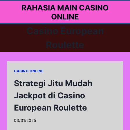
Skip
RAHASIA MAIN CASINO
to
ONLINE
content
Casino European
Roulette
CASINO ONLINE
Strategi Jitu Mudah
Jackpot di Casino
European Roulette
03/31/2025