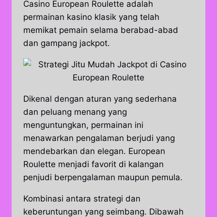
Casino European Roulette adalah
permainan kasino klasik yang telah
memikat pemain selama berabad-abad
dan gampang jackpot.
Dikenal dengan aturan yang sederhana
dan peluang menang yang
menguntungkan, permainan ini
menawarkan pengalaman berjudi yang
mendebarkan dan elegan. European
Roulette menjadi favorit di kalangan
penjudi berpengalaman maupun pemula.
Kombinasi antara strategi dan
keberuntungan yang seimbang. Dibawah