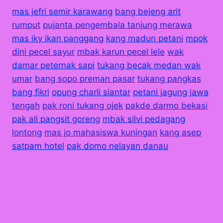
mas jefri semir karawang
bang bejeng arit
rumput
pujanta pengembala tanjung merawa
mas iky ikan panggang
kang madun petani
mpok
dini pecel sayur
mbak karun pecel lele
wak
damar peternak sapi
tukang becak medan wak
umar
bang sopo preman pasar
tukang pangkas
bang fikri
opung charli siantar
petani jagung jawa
tengah
pak roni tukang ojek
pakde darmo bekasi
pak ali pangsit goreng
mbak silvi pedagang
lontong
mas jo mahasiswa kuningan
kang asep
satpam hotel
pak domo nelayan danau