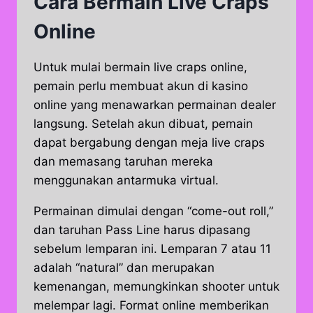
Cara Bermain Live Craps
Online
Untuk mulai bermain live craps online,
pemain perlu membuat akun di kasino
online yang menawarkan permainan dealer
langsung. Setelah akun dibuat, pemain
dapat bergabung dengan meja live craps
dan memasang taruhan mereka
menggunakan antarmuka virtual.
Permainan dimulai dengan “come-out roll,”
dan taruhan Pass Line harus dipasang
sebelum lemparan ini. Lemparan 7 atau 11
adalah “natural” dan merupakan
kemenangan, memungkinkan shooter untuk
melempar lagi. Format online memberikan