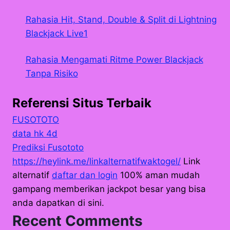
Rahasia Hit, Stand, Double & Split di Lightning
Blackjack Live1
Rahasia Mengamati Ritme Power Blackjack
Tanpa Risiko
Referensi Situs Terbaik
FUSOTOTO
data hk 4d
Prediksi Fusototo
https://heylink.me/linkalternatifwaktogel/
Link
alternatif
daftar dan login
100% aman mudah
gampang memberikan jackpot besar yang bisa
anda dapatkan di sini.
Recent Comments