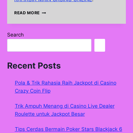
CARA
READ MORE
MENDAPATKAN
JACKPOT
BESAR
Search
DI
CASINO
LIVE
CRAPS
Recent Posts
Pola & Trik Rahasia Raih Jackpot di Casino
Crazy Coin Flip
Trik Ampuh Menang di Casino Live Dealer
Roulette untuk Jackpot Besar
Tips Cerdas Bermain Poker Stars Blackjack 6