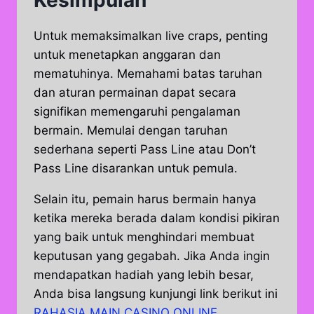
Kesimpulan
Untuk memaksimalkan live craps, penting
untuk menetapkan anggaran dan
mematuhinya. Memahami batas taruhan
dan aturan permainan dapat secara
signifikan memengaruhi pengalaman
bermain. Memulai dengan taruhan
sederhana seperti Pass Line atau Don’t
Pass Line disarankan untuk pemula.
Selain itu, pemain harus bermain hanya
ketika mereka berada dalam kondisi pikiran
yang baik untuk menghindari membuat
keputusan yang gegabah. Jika Anda ingin
mendapatkan hadiah yang lebih besar,
Anda bisa langsung kunjungi link berikut ini
RAHASIA MAIN CASINO ONLINE
.