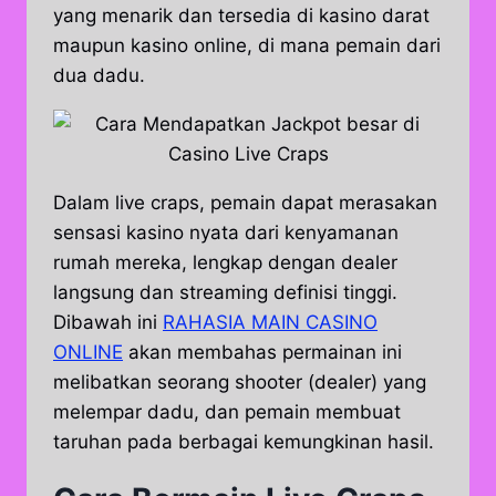
yang menarik dan tersedia di kasino darat
maupun kasino online, di mana pemain dari
dua dadu.
Dalam live craps, pemain dapat merasakan
sensasi kasino nyata dari kenyamanan
rumah mereka, lengkap dengan dealer
langsung dan streaming definisi tinggi.
Dibawah ini
RAHASIA MAIN CASINO
ONLINE
akan membahas permainan ini
melibatkan seorang shooter (dealer) yang
melempar dadu, dan pemain membuat
taruhan pada berbagai kemungkinan hasil.