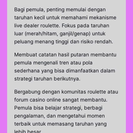
Bagi pemula, penting memulai dengan
taruhan kecil untuk memahami mekanisme
live dealer roulette. Fokus pada taruhan
luar (merah/hitam, ganjil/genap) untuk
peluang menang tinggi dan risiko rendah.
Membuat catatan hasil putaran membantu
pemula mengenali tren atau pola
sederhana yang bisa dimanfaatkan dalam
strategi taruhan berikutnya.
Bergabung dengan komunitas roulette atau
forum casino online sangat membantu.
Pemula bisa belajar strategi, berbagi
pengalaman, dan mengetahui momen
terbaik untuk memasang taruhan yang
lebih besar.