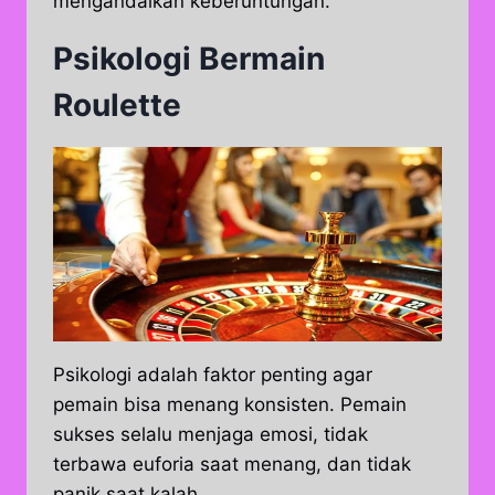
mengandalkan keberuntungan.
Psikologi Bermain
Roulette
Psikologi adalah faktor penting agar
pemain bisa menang konsisten. Pemain
sukses selalu menjaga emosi, tidak
terbawa euforia saat menang, dan tidak
panik saat kalah.