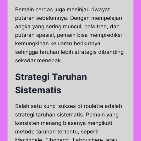
Pemain cerdas juga meninjau riwayat
putaran sebelumnya. Dengan mempelajari
angka yang sering muncul, pola tren, dan
putaran spesial, pemain bisa memprediksi
kemungkinan keluaran berikutnya,
sehingga taruhan lebih strategis dibanding
sekadar menebak.
Strategi Taruhan
Sistematis
Salah satu kunci sukses di roulette adalah
strategi taruhan sistematis. Pemain yang
konsisten menang biasanya mengikuti
metode taruhan tertentu, seperti
Martingale, Fibonacci, Labouchere, atau