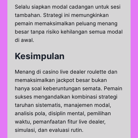
Selalu siapkan modal cadangan untuk sesi
tambahan. Strategi ini memungkinkan
pemain memaksimalkan peluang menang
besar tanpa risiko kehilangan semua modal
di awal.
Kesimpulan
Menang di casino live dealer roulette dan
memaksimalkan jackpot besar bukan
hanya soal keberuntungan semata. Pemain
sukses mengandalkan kombinasi strategi
taruhan sistematis, manajemen modal,
analisis pola, disiplin mental, pemilihan
waktu, pemanfaatan fitur live dealer,
simulasi, dan evaluasi rutin.