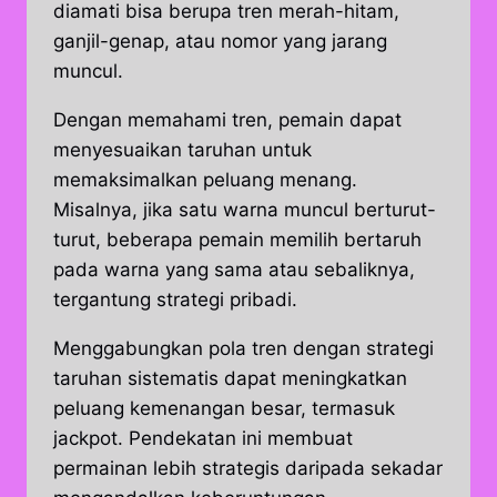
diamati bisa berupa tren merah-hitam,
ganjil-genap, atau nomor yang jarang
muncul.
Dengan memahami tren, pemain dapat
menyesuaikan taruhan untuk
memaksimalkan peluang menang.
Misalnya, jika satu warna muncul berturut-
turut, beberapa pemain memilih bertaruh
pada warna yang sama atau sebaliknya,
tergantung strategi pribadi.
Menggabungkan pola tren dengan strategi
taruhan sistematis dapat meningkatkan
peluang kemenangan besar, termasuk
jackpot. Pendekatan ini membuat
permainan lebih strategis daripada sekadar