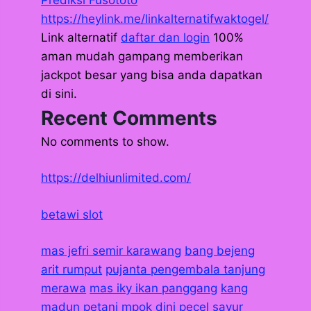
https://heylink.me/linkalternatifwaktogel/
Link alternatif
daftar dan login
100%
aman mudah gampang memberikan
jackpot besar yang bisa anda dapatkan
di sini.
Recent Comments
No comments to show.
https://delhiunlimited.com/
betawi slot
mas jefri semir karawang
bang bejeng
arit rumput
pujanta pengembala tanjung
merawa
mas iky ikan panggang
kang
madun petani
mpok dini pecel sayur