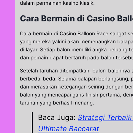
dalam permainan kasino klasik.
Cara Bermain di Casino Bal
Cara bermain di Casino Balloon Race sangat 
yang mereka yakini akan memenangkan balapa
di layar. Setiap balon memiliki angka peluang 
dan pemain dapat bertaruh pada balon tersebu
Setelah taruhan ditempatkan, balon-balonnya 
berbeda-beda. Selama balapan berlangsung, p
dan merasakan ketegangan seiring dengan be
balon yang mencapai garis finish pertama, de
taruhan yang berhasil menang.
Baca Juga:
Strategi Terbai
Ultimate Baccarat