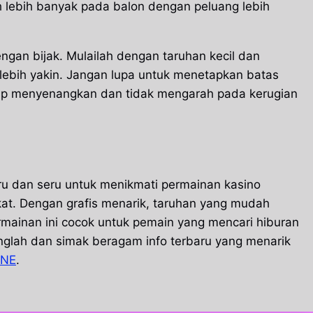
 lebih banyak pada balon dengan peluang lebih
engan bijak. Mulailah dengan taruhan kecil dan
lebih yakin. Jangan lupa untuk menetapkan batas
ap menyenangkan dan tidak mengarah pada kerugian
ru dan seru untuk menikmati permainan kasino
t. Dengan grafis menarik, taruhan yang mudah
rmainan ini cocok untuk pemain yang mencari hiburan
nglah dan simak beragam info terbaru yang menarik
INE
.