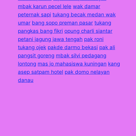
mbak karun pecel lele
wak damar
peternak sapi
tukang becak medan wak
umar
bang sopo preman pasar
tukang
pangkas bang fikri
opung charli siantar
petani jagung jawa tengah
pak roni
tukang ojek
pakde darmo bekasi
pak ali
pangsit goreng
mbak silvi pedagang
lontong
mas jo mahasiswa kuningan
kang
asep satpam hotel
pak domo nelayan
danau