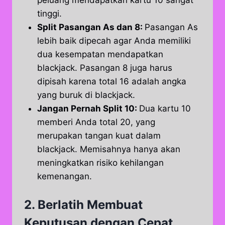
tinggi.
Split Pasangan As dan 8:
Pasangan As
lebih baik dipecah agar Anda memiliki
dua kesempatan mendapatkan
blackjack. Pasangan 8 juga harus
dipisah karena total 16 adalah angka
yang buruk di blackjack.
Jangan Pernah Split 10:
Dua kartu 10
memberi Anda total 20, yang
merupakan tangan kuat dalam
blackjack. Memisahnya hanya akan
meningkatkan risiko kehilangan
kemenangan.
2. Berlatih Membuat
Keputusan dengan Cepat