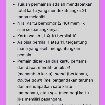
Tujuan permainan adalah mendapatkan
total kartu yang mendekati angka 21
tanpa melebihi.
Nilai Kartu bernomor (2-10) memiliki
nilai sesuai angkanya.
Kartu wajah (J, Q, K) bernilai 10.
As bisa bernilai 1 atau 11, tergantung
mana yang lebih menguntungkan
pemain.
Pemain diberikan dua kartu pertama
dan dapat memilih untuk
hit
(menambah kartu),
stand
(bertahan),
double down
(melipatgandakan taruhan
dan mendapatkan satu kartu
tambahan), atau
split
(membagi kartu
jika memiliki pasangan).