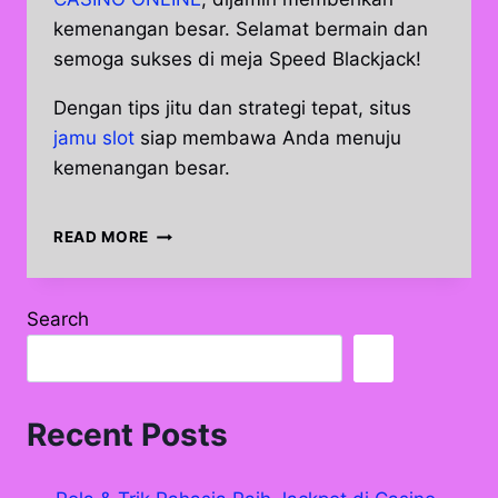
kemenangan besar.
Selamat bermain dan
semoga sukses di meja Speed Blackjack!
Dengan tips jitu dan strategi tepat, situs
jamu slot
siap membawa Anda menuju
kemenangan besar.
STRATEGI
READ MORE
BERMAIN
CASINO
SPEED
Search
BLACKJACK
Recent Posts