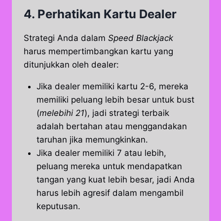
4. Perhatikan Kartu Dealer
Strategi Anda dalam
Speed Blackjack
harus mempertimbangkan kartu yang
ditunjukkan oleh dealer:
Jika dealer memiliki kartu 2-6, mereka
memiliki peluang lebih besar untuk bust
(
melebihi 21
), jadi strategi terbaik
adalah bertahan atau menggandakan
taruhan jika memungkinkan.
Jika dealer memiliki 7 atau lebih,
peluang mereka untuk mendapatkan
tangan yang kuat lebih besar, jadi Anda
harus lebih agresif dalam mengambil
keputusan.