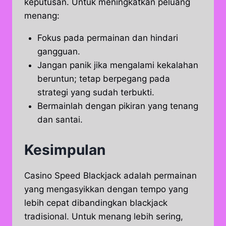
keputusan. Untuk meningkatkan peluang
menang:
Fokus pada permainan dan hindari
gangguan.
Jangan panik jika mengalami kekalahan
beruntun; tetap berpegang pada
strategi yang sudah terbukti.
Bermainlah dengan pikiran yang tenang
dan santai.
Kesimpulan
Casino Speed Blackjack adalah permainan
yang mengasyikkan dengan tempo yang
lebih cepat dibandingkan blackjack
tradisional. Untuk menang lebih sering,