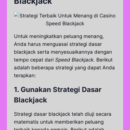
Blackjack
Untuk meningkatkan peluang menang,
Anda harus menguasai strategi dasar
blackjack serta menyesuaikannya dengan
tempo cepat dari
Speed Blackjack
. Berikut
adalah beberapa strategi yang dapat Anda
terapkan:
1. Gunakan Strategi Dasar
Blackjack
Strategi dasar blackjack telah diuji secara
matematis untuk memberikan peluang
terbaik kepada pemain. Berikut adalah