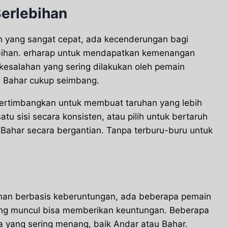
Berlebihan
n yang sangat cepat, ada kecenderungan bagi
ebihan. erharap untuk mendapatkan kemenangan
kesalahan yang sering dilakukan oleh pemain
n Bahar cukup seimbang.
 pertimbangkan untuk membuat taruhan yang lebih
atu sisi secara konsisten, atau pilih untuk bertaruh
 Bahar secara bergantian. Tanpa terburu-buru untuk
nan berbasis keberuntungan, ada beberapa pemain
ang muncul bisa memberikan keuntungan. Beberapa
 yang sering menang, baik Andar atau Bahar.