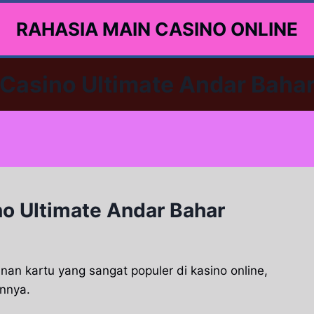
RAHASIA MAIN CASINO ONLINE
Casino Ultimate Andar Baha
o Ultimate Andar Bahar
nan kartu yang sangat populer di kasino online,
innya.