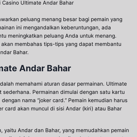
awarkan peluang menang besar bagi pemain yang
mainan ini mengandalkan keberuntungan, ada
ntu meningkatkan peluang Anda untuk menang.
ta akan membahas tips-tips yang dapat membantu
ndar Bahar.
imate Andar Bahar
alah memahami aturan dasar permainan. Ultimate
t sederhana. Permainan dimulai dengan satu kartu
l dengan nama “joker card.” Pemain kemudian harus
card akan muncul di sisi Andar (kiri) atau Bahar
uhan, yaitu Andar dan Bahar, yang memudahkan pemain