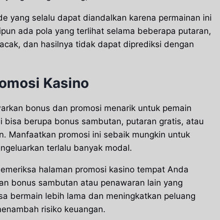
e yang selalu dapat diandalkan karena permainan ini
un ada pola yang terlihat selama beberapa putaran,
acak, dan hasilnya tidak dapat diprediksi dengan
romosi Kasino
rkan bonus dan promosi menarik untuk pemain
i bisa berupa bonus sambutan, putaran gratis, atau
. Manfaatkan promosi ini sebaik mungkin untuk
geluarkan terlalu banyak modal.
memeriksa halaman promosi kasino tempat Anda
kan bonus sambutan atau penawaran lain yang
a bermain lebih lama dan meningkatkan peluang
enambah risiko keuangan.