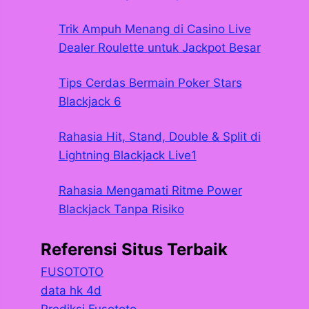
Trik Ampuh Menang di Casino Live
Dealer Roulette untuk Jackpot Besar
Tips Cerdas Bermain Poker Stars
Blackjack 6
Rahasia Hit, Stand, Double & Split di
Lightning Blackjack Live1
Rahasia Mengamati Ritme Power
Blackjack Tanpa Risiko
Referensi Situs Terbaik
FUSOTOTO
data hk 4d
Prediksi Fusototo