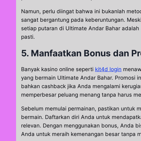
Namun, perlu diingat bahwa ini bukanlah metod
sangat bergantung pada keberuntungan. Meskip
setiap putaran di Ultimate Andar Bahar adalah 
pasti.
5. Manfaatkan Bonus dan P
Banyak kasino online seperti
kit4d login
menawa
yang bermain Ultimate Andar Bahar. Promosi in
bahkan cashback jika Anda mengalami kerugian
memperbesar peluang menang tanpa harus men
Sebelum memulai permainan, pastikan untuk 
bermain. Daftarkan diri Anda untuk mendapat
relevan. Dengan menggunakan bonus, Anda bis
Anda untuk meraih kemenangan besar tanpa m