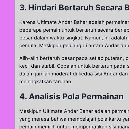
3. Hindari Bertaruh Secara 
Karena Ultimate Andar Bahar adalah permaina
beberapa pemain untuk bertaruh secara berl
besar dalam waktu singkat. Namun, ini adalah 
pemula. Meskipun peluang di antara Andar da
Alih-alih bertaruh besar pada setiap putaran,
kecil dan stabil. Cobalah untuk bertaruh pada s
dalam jumlah moderat di kedua sisi Andar dan
meningkatkan taruhan.
4. Analisis Pola Permainan
Meskipun Ultimate Andar Bahar adalah permai
yang merasa bahwa mempelajari pola kartu y
pemain memilih untuk memperhatikan sisi mana