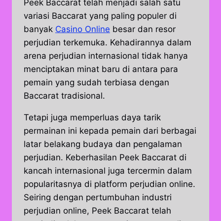
Peek Baccarat telah menjadi salah satu
variasi Baccarat yang paling populer di
banyak
Casino Online
besar dan resor
perjudian terkemuka. Kehadirannya dalam
arena perjudian internasional tidak hanya
menciptakan minat baru di antara para
pemain yang sudah terbiasa dengan
Baccarat tradisional.
Tetapi juga memperluas daya tarik
permainan ini kepada pemain dari berbagai
latar belakang budaya dan pengalaman
perjudian. Keberhasilan Peek Baccarat di
kancah internasional juga tercermin dalam
popularitasnya di platform perjudian online.
Seiring dengan pertumbuhan industri
perjudian online, Peek Baccarat telah