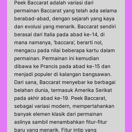
Peek Baccarat adalah variasi dari
permainan Baccarat yang telah ada selama
berabad-abad, dengan sejarah yang kaya
dan evolusi yang menarik. Baccarat sendiri
berasal dari Italia pada abad ke-14, di
mana namanya, ‘baccara’, berarti nol,
mengacu pada nilai beberapa kartu dalam
permainan. Permainan ini kemudian
dibawa ke Prancis pada abad ke-15 dan
menjadi populer di kalangan bangsawan.
Dari sana, Baccarat menyebar ke berbagai
belahan dunia, termasuk Amerika Serikat
pada akhir abad ke-19. Peek Baccarat,
sebagai variasi modern, mempertahankan
banyak elemen klasik dari permainan
aslinya sambil menambahkan fitur-fitur
baru yang menarik. Fitur intip yang