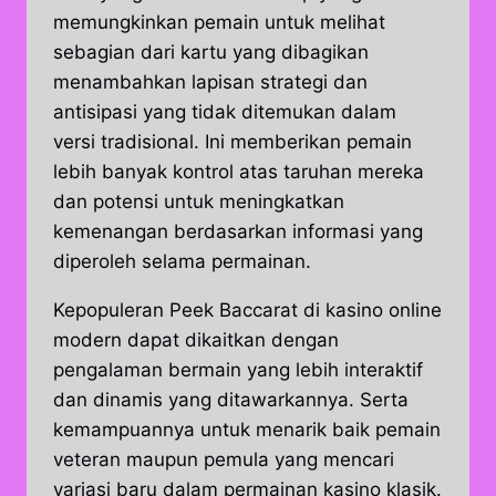
memungkinkan pemain untuk melihat
sebagian dari kartu yang dibagikan
menambahkan lapisan strategi dan
antisipasi yang tidak ditemukan dalam
versi tradisional. Ini memberikan pemain
lebih banyak kontrol atas taruhan mereka
dan potensi untuk meningkatkan
kemenangan berdasarkan informasi yang
diperoleh selama permainan.
Kepopuleran Peek Baccarat di kasino online
modern dapat dikaitkan dengan
pengalaman bermain yang lebih interaktif
dan dinamis yang ditawarkannya. Serta
kemampuannya untuk menarik baik pemain
veteran maupun pemula yang mencari
variasi baru dalam permainan kasino klasik.