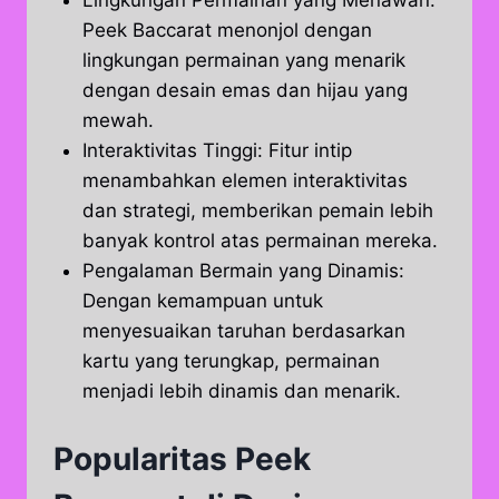
Lingkungan Permainan yang Menawan:
Peek Baccarat menonjol dengan
lingkungan permainan yang menarik
dengan desain emas dan hijau yang
mewah.
Interaktivitas Tinggi: Fitur intip
menambahkan elemen interaktivitas
dan strategi, memberikan pemain lebih
banyak kontrol atas permainan mereka.
Pengalaman Bermain yang Dinamis:
Dengan kemampuan untuk
menyesuaikan taruhan berdasarkan
kartu yang terungkap, permainan
menjadi lebih dinamis dan menarik.
Popularitas Peek