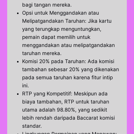
bagi tangan mereka.
Opsi untuk Menggandakan atau
Melipatgandakan Taruhan: Jika kartu
yang terungkap menguntungkan,
pemain dapat memilih untuk
menggandakan atau melipatgandakan
taruhan mereka.
Komisi 20% pada Taruhan: Ada komisi
tambahan sebesar 20% yang dikenakan
pada semua taruhan karena fitur intip
ini.
RTP yang Kompetitif: Meskipun ada
biaya tambahan, RTP untuk taruhan
utama adalah 98.80%, yang sedikit
lebih rendah daripada Baccarat komisi
standar.