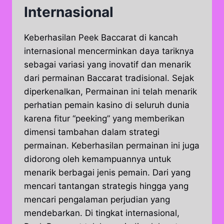
Internasional
Keberhasilan Peek Baccarat di kancah
internasional mencerminkan daya tariknya
sebagai variasi yang inovatif dan menarik
dari permainan Baccarat tradisional. Sejak
diperkenalkan, Permainan ini telah menarik
perhatian pemain kasino di seluruh dunia
karena fitur “peeking” yang memberikan
dimensi tambahan dalam strategi
permainan. Keberhasilan permainan ini juga
didorong oleh kemampuannya untuk
menarik berbagai jenis pemain. Dari yang
mencari tantangan strategis hingga yang
mencari pengalaman perjudian yang
mendebarkan. Di tingkat internasional,