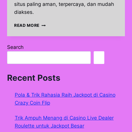
situs paling aman, terpercaya, dan mudah
diakses.
PEEK
READ MORE
BACCARAT
–
INOVASI
Search
TERBARU
DALAM
PERMAINAN
KARTU
KLASIK
Recent Posts
Pola & Trik Rahasia Raih Jackpot di Casino
Crazy Coin Flip
Trik Ampuh Menang di Casino Live Dealer
Roulette untuk Jackpot Besar