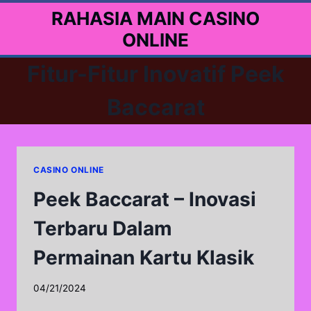
Skip
RAHASIA MAIN CASINO
to
ONLINE
content
Fitur-Fitur Inovatif Peek
Baccarat
CASINO ONLINE
Peek Baccarat – Inovasi
Terbaru Dalam
Permainan Kartu Klasik
04/21/2024