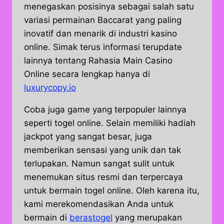
menegaskan posisinya sebagai salah satu
variasi permainan Baccarat yang paling
inovatif dan menarik di industri kasino
online. Simak terus informasi terupdate
lainnya tentang Rahasia Main Casino
Online secara lengkap hanya di
luxurycopy.io
Coba juga game yang terpopuler lainnya
seperti togel online. Selain memiliki hadiah
jackpot yang sangat besar, juga
memberikan sensasi yang unik dan tak
terlupakan. Namun sangat sulit untuk
menemukan situs resmi dan terpercaya
untuk bermain togel online. Oleh karena itu,
kami merekomendasikan Anda untuk
bermain di
berastogel
yang merupakan