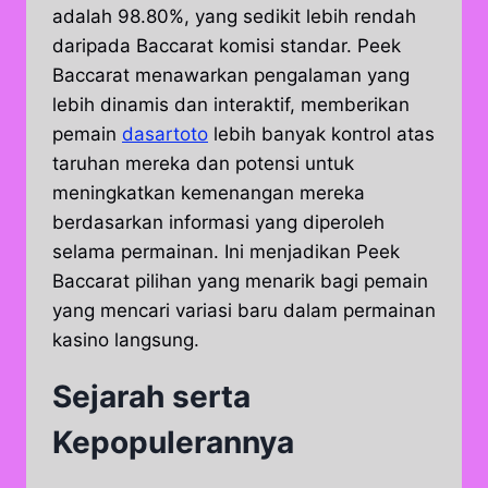
adalah 98.80%, yang sedikit lebih rendah
daripada Baccarat komisi standar. Peek
Baccarat menawarkan pengalaman yang
lebih dinamis dan interaktif, memberikan
pemain
dasartoto
lebih banyak kontrol atas
taruhan mereka dan potensi untuk
meningkatkan kemenangan mereka
berdasarkan informasi yang diperoleh
selama permainan. Ini menjadikan Peek
Baccarat pilihan yang menarik bagi pemain
yang mencari variasi baru dalam permainan
kasino langsung.
Sejarah serta
Kepopulerannya