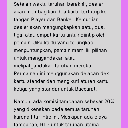
Setelah waktu taruhan berakhir, dealer
akan membagikan dua kartu tertutup ke
tangan Player dan Banker. Kemudian,
dealer akan mengungkapkan satu, dua,
tiga, atau empat kartu untuk diintip oleh
pemain. Jika kartu yang terungkap
menguntungkan, pemain memiliki pilihan
untuk menggandakan atau
melipatgandakan taruhan mereka.
Permainan ini menggunakan delapan dek
kartu standar dan mengikuti aturan kartu
ketiga yang standar untuk Baccarat.
Namun, ada komisi tambahan sebesar 20%
yang dikenakan pada semua taruhan
karena fitur intip ini. Meskipun ada biaya
tambahan, RTP untuk taruhan utama