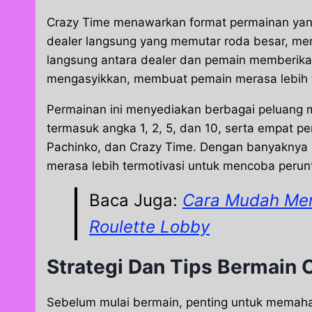
Crazy Time menawarkan format permainan yang 
dealer langsung yang memutar roda besar, menc
langsung antara dealer dan pemain memberik
mengasyikkan, membuat pemain merasa lebih t
Permainan ini menyediakan berbagai peluang 
termasuk angka 1, 2, 5, dan 10, serta empat p
Pachinko, dan Crazy Time. Dengan banyaknya p
merasa lebih termotivasi untuk mencoba peru
Baca Juga:
Cara Mudah Men
Roulette Lobby
Strategi Dan Tips Bermain 
Sebelum mulai bermain, penting untuk memaham