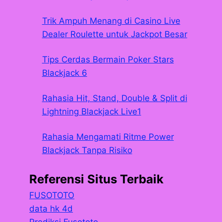
Trik Ampuh Menang di Casino Live
Dealer Roulette untuk Jackpot Besar
Tips Cerdas Bermain Poker Stars
Blackjack 6
Rahasia Hit, Stand, Double & Split di
Lightning Blackjack Live1
Rahasia Mengamati Ritme Power
Blackjack Tanpa Risiko
Referensi Situs Terbaik
FUSOTOTO
data hk 4d
Prediksi Fusototo