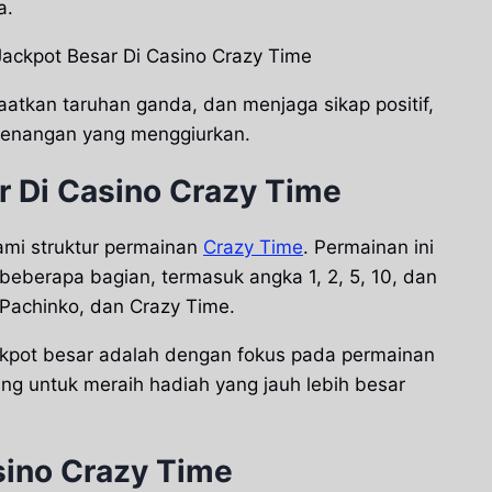
a.
tkan taruhan ganda, dan menjaga sikap positif,
menangan yang menggiurkan.
 Di Casino Crazy Time
mi struktur permainan
Crazy Time
. Permainan ini
eberapa bagian, termasuk angka 1, 2, 5, 10, dan
 Pachinko, dan Crazy Time.
ckpot besar adalah dengan fokus pada permainan
g untuk meraih hadiah yang jauh lebih besar
ino Crazy Time