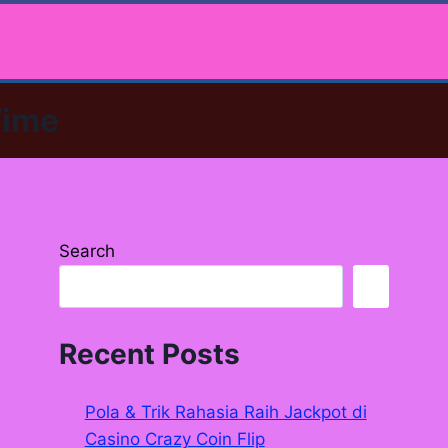
Time
Search
Recent Posts
Pola & Trik Rahasia Raih Jackpot di
Casino Crazy Coin Flip