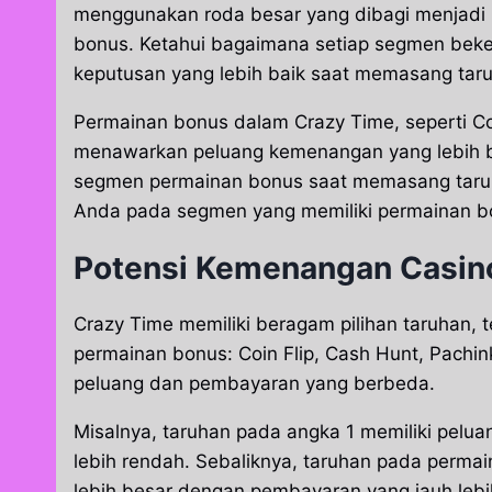
menggunakan roda besar yang dibagi menjad
bonus. Ketahui bagaimana setiap segmen beke
keputusan yang lebih baik saat memasang tar
Permainan bonus dalam Crazy Time, seperti Coi
menawarkan peluang kemenangan yang lebih bes
segmen permainan bonus saat memasang taruh
Anda pada segmen yang memiliki permainan b
Potensi Kemenangan Casin
Crazy Time memiliki beragam pilihan taruhan, t
permainan bonus: Coin Flip, Cash Hunt, Pachink
peluang dan pembayaran yang berbeda.
Misalnya, taruhan pada angka 1 memiliki pelua
lebih rendah. Sebaliknya, taruhan pada per
lebih besar dengan pembayaran yang jauh lebih t