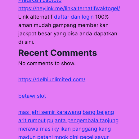
https://heylink.me/linkalternatifwaktogel/
Link alternatif
daftar dan login
100%
aman mudah gampang memberikan
jackpot besar yang bisa anda dapatkan
di sini.
Recent Comments
No comments to show.
https://delhiunlimited.com/
betawi slot
mas jefri semir karawang
bang bejeng
arit rumput
pujanta pengembala tanjung
merawa
mas iky ikan panggang
kang
madun petani
mpok dini pecel sayur