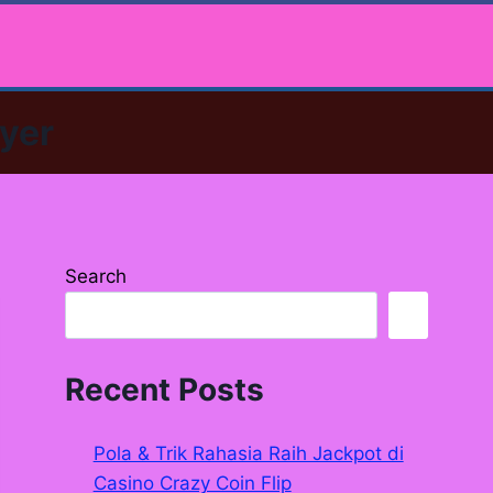
lyer
Search
Recent Posts
Pola & Trik Rahasia Raih Jackpot di
Casino Crazy Coin Flip