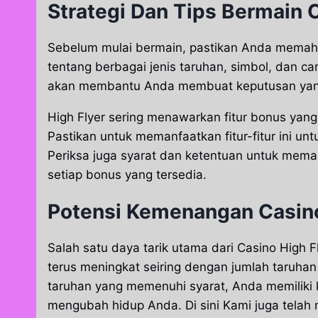
Strategi Dan Tips Bermain C
Sebelum mulai bermain, pastikan Anda memahami
tentang berbagai jenis taruhan, simbol, dan 
akan membantu Anda membuat keputusan yang 
High Flyer sering menawarkan fitur bonus yang
Pastikan untuk memanfaatkan fitur-fitur ini 
Periksa juga syarat dan ketentuan untuk mem
setiap bonus yang tersedia.
Potensi Kemenangan Casino
Salah satu daya tarik utama dari Casino High Fl
terus meningkat seiring dengan jumlah taruh
taruhan yang memenuhi syarat, Anda memiliki
mengubah hidup Anda. Di sini Kami juga telah