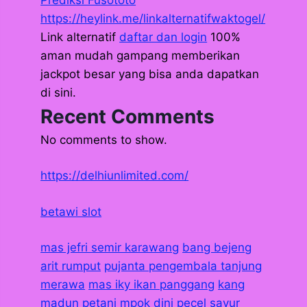
https://heylink.me/linkalternatifwaktogel/
Link alternatif
daftar dan login
100%
aman mudah gampang memberikan
jackpot besar yang bisa anda dapatkan
di sini.
Recent Comments
No comments to show.
https://delhiunlimited.com/
betawi slot
mas jefri semir karawang
bang bejeng
arit rumput
pujanta pengembala tanjung
merawa
mas iky ikan panggang
kang
madun petani
mpok dini pecel sayur