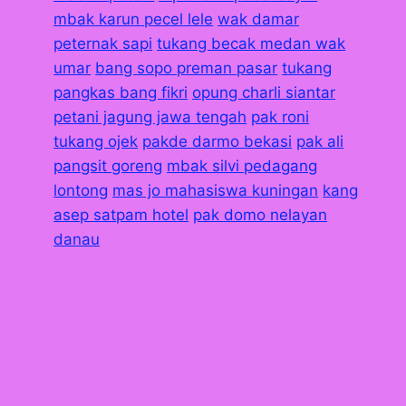
mbak karun pecel lele
wak damar
peternak sapi
tukang becak medan wak
umar
bang sopo preman pasar
tukang
pangkas bang fikri
opung charli siantar
petani jagung jawa tengah
pak roni
tukang ojek
pakde darmo bekasi
pak ali
pangsit goreng
mbak silvi pedagang
lontong
mas jo mahasiswa kuningan
kang
asep satpam hotel
pak domo nelayan
danau