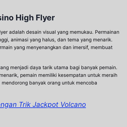
ino High Flyer
Flyer adalah desain visual yang memukau. Permainan
tinggi, animasi yang halus, dan tema yang menarik.
ermain yang menyenangkan dan imersif, membuat
yang menjadi daya tarik utama bagi banyak pemain.
 menarik, pemain memiliki kesempatan untuk meraih
i mendorong banyak orang untuk mencoba
ngan Trik Jackpot Volcano