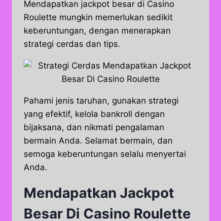
Mendapatkan jackpot besar di Casino
Roulette mungkin memerlukan sedikit
keberuntungan, dengan menerapkan
strategi cerdas dan tips.
Pahami jenis taruhan, gunakan strategi
yang efektif, kelola bankroll dengan
bijaksana, dan nikmati pengalaman
bermain Anda. Selamat bermain, dan
semoga keberuntungan selalu menyertai
Anda.
Mendapatkan Jackpot
Besar Di Casino Roulette