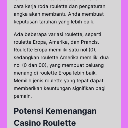
cara kerja roda roulette dan pengaturan
angka akan membantu Anda membuat
keputusan taruhan yang lebih baik.
Ada beberapa variasi roulette, seperti
roulette Eropa, Amerika, dan Prancis.
Roulette Eropa memiliki satu nol (0),
sedangkan roulette Amerika memiliki dua
nol (0 dan 00), yang membuat peluang
menang di roulette Eropa lebih baik.
Memilih jenis roulette yang tepat dapat
memberikan keuntungan signifikan bagi
pemain.
Potensi Kemenangan
Casino Roulette