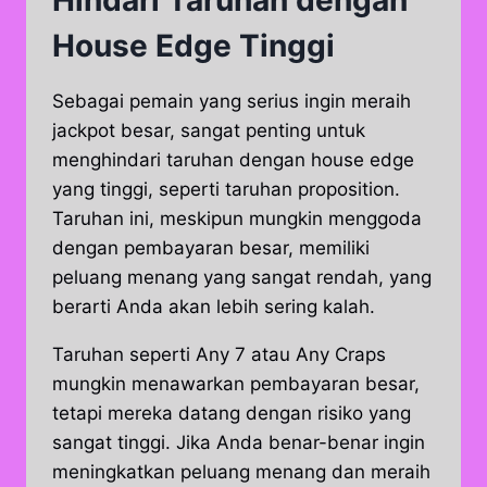
Hindari Taruhan dengan
House Edge Tinggi
Sebagai pemain yang serius ingin meraih
jackpot besar, sangat penting untuk
menghindari taruhan dengan house edge
yang tinggi, seperti taruhan proposition.
Taruhan ini, meskipun mungkin menggoda
dengan pembayaran besar, memiliki
peluang menang yang sangat rendah, yang
berarti Anda akan lebih sering kalah.
Taruhan seperti Any 7 atau Any Craps
mungkin menawarkan pembayaran besar,
tetapi mereka datang dengan risiko yang
sangat tinggi. Jika Anda benar-benar ingin
meningkatkan peluang menang dan meraih