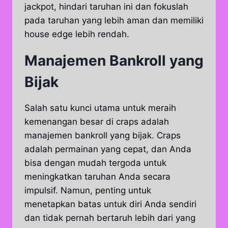
jackpot, hindari taruhan ini dan fokuslah
pada taruhan yang lebih aman dan memiliki
house edge lebih rendah.
Manajemen Bankroll yang
Bijak
Salah satu kunci utama untuk meraih
kemenangan besar di craps adalah
manajemen bankroll yang bijak. Craps
adalah permainan yang cepat, dan Anda
bisa dengan mudah tergoda untuk
meningkatkan taruhan Anda secara
impulsif. Namun, penting untuk
menetapkan batas untuk diri Anda sendiri
dan tidak pernah bertaruh lebih dari yang