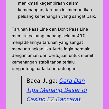
menikmati kegembiraan dalam
kemenangan, taruhan ini memberikan
peluang kemenangan yang sangat baik.
Taruhan Pass Line dan Don’t Pass Line
memiliki peluang menang sekitar 49%,
menjadikannya taruhan yang sangat
menguntungkan jika Anda ingin bermain
dengan aman dan bertujuan untuk meraih
kemenangan stabil tanpa terlalu
bergantung pada keberuntungan.
Baca Juga:
Cara Dan
Tips Menang Besar di
Casino EZ Baccarat