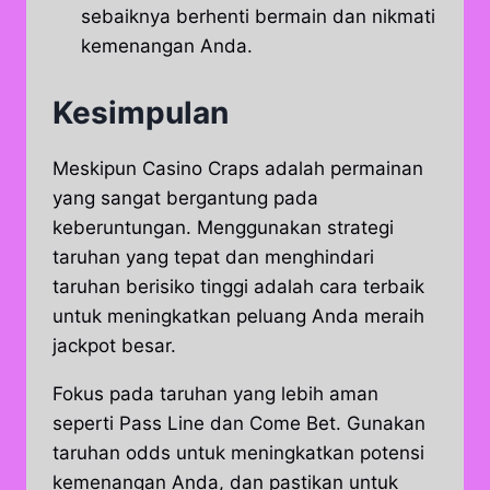
sebaiknya berhenti bermain dan nikmati
kemenangan Anda.
Kesimpulan
Meskipun Casino Craps adalah permainan
yang sangat bergantung pada
keberuntungan. Menggunakan strategi
taruhan yang tepat dan menghindari
taruhan berisiko tinggi adalah cara terbaik
untuk meningkatkan peluang Anda meraih
jackpot besar.
Fokus pada taruhan yang lebih aman
seperti Pass Line dan Come Bet. Gunakan
taruhan odds untuk meningkatkan potensi
kemenangan Anda, dan pastikan untuk