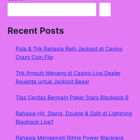
STRATEGI
CASINO
CRAPS
Recent Posts
Pola & Trik Rahasia Raih Jackpot di Casino
Crazy Coin Flip
Trik Ampuh Menang di Casino Live Dealer
Roulette untuk Jackpot Besar
Tips Cerdas Bermain Poker Stars Blackjack 6
Rahasia Hit, Stand, Double & Split di Lightning
Blackjack Live1
Rahasia Mengamati Ritme Power Blackjack