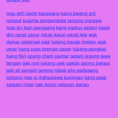
mas jefri semir karawang
bang bejeng arit
rumput
pujanta pengembala tanjung merawa
mas iky ikan panggang
kang madun petani
mpok
dini pecel sayur
mbak karun pecel lele
wak
damar peternak sapi
tukang becak medan wak
umar
bang sopo preman pasar
tukang pangkas
bang fikri
opung charli siantar
petani jagung jawa
tengah
pak roni tukang ojek
pakde darmo bekasi
pak ali pangsit goreng
mbak silvi pedagang
lontong
mas jo mahasiswa kuningan
kang asep
satpam hotel
pak domo nelayan danau