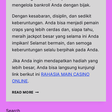
mengelola bankroll Anda dengan bijak.
Dengan kesabaran, disiplin, dan sedikit
keberuntungan. Anda bisa menjadi pemain
craps yang lebih cerdas dan, siapa tahu,
meraih jackpot besar yang selama ini Anda
impikan! Selamat bermain, dan semoga
keberuntungan selalu berpihak pada Anda.
Jika Anda ingin mendapatkan hadiah yang
lebih besar, Anda bisa langsung kunjungi
link berikut ini
RAHASIA MAIN CASINO
ONLINE
.
INGIN
READ MORE
JACKPOT
BESAR
COBA
Search
IKUTI