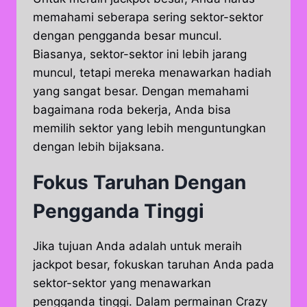
memahami seberapa sering sektor-sektor
dengan pengganda besar muncul.
Biasanya, sektor-sektor ini lebih jarang
muncul, tetapi mereka menawarkan hadiah
yang sangat besar. Dengan memahami
bagaimana roda bekerja, Anda bisa
memilih sektor yang lebih menguntungkan
dengan lebih bijaksana.
Fokus Taruhan Dengan
Pengganda Tinggi
Jika tujuan Anda adalah untuk meraih
jackpot besar, fokuskan taruhan Anda pada
sektor-sektor yang menawarkan
pengganda tinggi. Dalam permainan Crazy