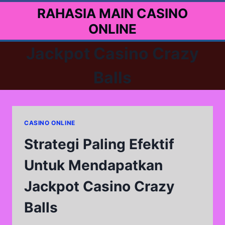
Skip
RAHASIA MAIN CASINO
to
ONLINE
content
Jackpot Casino Crazy
Balls
CASINO ONLINE
Strategi Paling Efektif
Untuk Mendapatkan
Jackpot Casino Crazy
Balls