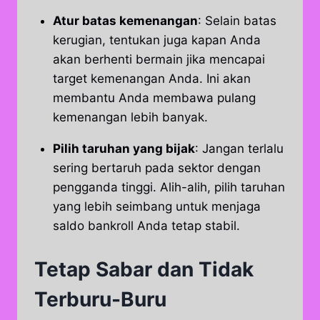
Atur batas kemenangan
: Selain batas
kerugian, tentukan juga kapan Anda
akan berhenti bermain jika mencapai
target kemenangan Anda. Ini akan
membantu Anda membawa pulang
kemenangan lebih banyak.
Pilih taruhan yang bijak
: Jangan terlalu
sering bertaruh pada sektor dengan
pengganda tinggi. Alih-alih, pilih taruhan
yang lebih seimbang untuk menjaga
saldo bankroll Anda tetap stabil.
Tetap Sabar dan Tidak
Terburu-Buru