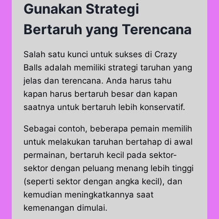
Gunakan Strategi
Bertaruh yang Terencana
Salah satu kunci untuk sukses di Crazy
Balls adalah memiliki strategi taruhan yang
jelas dan terencana. Anda harus tahu
kapan harus bertaruh besar dan kapan
saatnya untuk bertaruh lebih konservatif.
Sebagai contoh, beberapa pemain memilih
untuk melakukan taruhan bertahap di awal
permainan, bertaruh kecil pada sektor-
sektor dengan peluang menang lebih tinggi
(seperti sektor dengan angka kecil), dan
kemudian meningkatkannya saat
kemenangan dimulai.