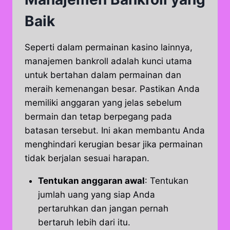
Baik
Seperti dalam permainan kasino lainnya,
manajemen bankroll adalah kunci utama
untuk bertahan dalam permainan dan
meraih kemenangan besar. Pastikan Anda
memiliki anggaran yang jelas sebelum
bermain dan tetap berpegang pada
batasan tersebut. Ini akan membantu Anda
menghindari kerugian besar jika permainan
tidak berjalan sesuai harapan.
Tentukan anggaran awal
: Tentukan
jumlah uang yang siap Anda
pertaruhkan dan jangan pernah
bertaruh lebih dari itu.