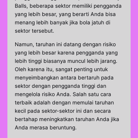
Balls, beberapa sektor memiliki pengganda
yang lebih besar, yang berarti Anda bisa
menang lebih banyak jika bola jatuh di
sektor tersebut.
Namun, taruhan ini datang dengan risiko
yang lebih besar karena pengganda yang
lebih tinggi biasanya muncul lebih jarang.
Oleh karena itu, sangat penting untuk
menyeimbangkan antara bertaruh pada
sektor dengan pengganda tinggi dan
mengelola risiko Anda. Salah satu cara
terbaik adalah dengan memulai taruhan
kecil pada sektor-sektor ini dan secara
bertahap meningkatkan taruhan Anda jika
Anda merasa beruntung.