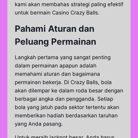
kami akan membahas strategi paling efektif
untuk bermain Casino Crazy Balls.
Pahami Aturan dan
Peluang Permainan
Langkah pertama yang sangat penting
dalam permainan apapun adalah
memahami aturan dan bagaimana
permainan bekerja. Di Crazy Balls, bola
akan dilempar ke dalam roda besar dengan
berbagai angka dan pengganda. Setiap
bola yang jatuh pada sektor tertentu akan
memberikan hadiah berdasarkan taruhan
yang Anda pasang.
Untuk meraih jackpot besar, Anda harus