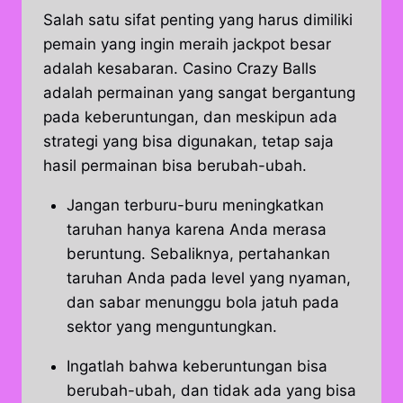
Salah satu sifat penting yang harus dimiliki
pemain yang ingin meraih jackpot besar
adalah kesabaran. Casino Crazy Balls
adalah permainan yang sangat bergantung
pada keberuntungan, dan meskipun ada
strategi yang bisa digunakan, tetap saja
hasil permainan bisa berubah-ubah.
Jangan terburu-buru meningkatkan
taruhan hanya karena Anda merasa
beruntung. Sebaliknya, pertahankan
taruhan Anda pada level yang nyaman,
dan sabar menunggu bola jatuh pada
sektor yang menguntungkan.
Ingatlah bahwa keberuntungan bisa
berubah-ubah, dan tidak ada yang bisa