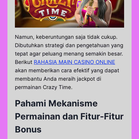
Namun, keberuntungan saja tidak cukup.
Dibutuhkan strategi dan pengetahuan yang
tepat agar peluang menang semakin besar.
Berikut
RAHASIA MAIN CASINO ONLINE
akan memberikan cara efektif yang dapat
membantu Anda meraih jackpot di
permainan Crazy Time.
Pahami Mekanisme
Permainan dan Fitur-Fitur
Bonus