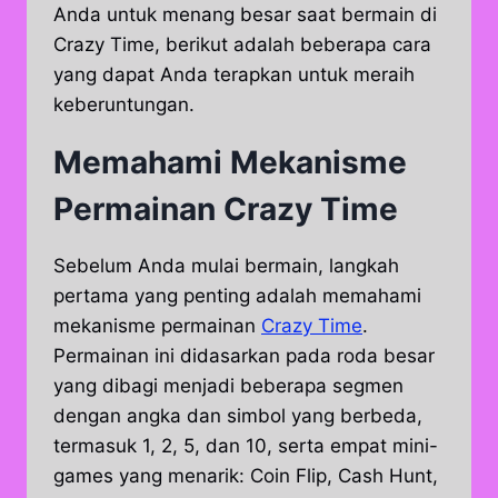
Anda untuk menang besar saat bermain di
Crazy Time, berikut adalah beberapa cara
yang dapat Anda terapkan untuk meraih
keberuntungan.
Memahami Mekanisme
Permainan Crazy Time
Sebelum Anda mulai bermain, langkah
pertama yang penting adalah memahami
mekanisme permainan
Crazy Time
.
Permainan ini didasarkan pada roda besar
yang dibagi menjadi beberapa segmen
dengan angka dan simbol yang berbeda,
termasuk 1, 2, 5, dan 10, serta empat mini-
games yang menarik: Coin Flip, Cash Hunt,