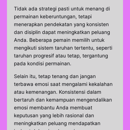
Tidak ada strategi pasti untuk menang di
permainan keberuntungan, tetapi
menerapkan pendekatan yang konsisten
dan disiplin dapat meningkatkan peluang
Anda. Beberapa pemain memilih untuk
mengikuti sistem taruhan tertentu, seperti
taruhan progresif atau tetap, tergantung
pada kondisi permainan.
Selain itu, tetap tenang dan jangan
terbawa emosi saat mengalami kekalahan
atau kemenangan. Konsistensi dalam
bertaruh dan kemampuan mengendalikan
emosi membantu Anda membuat
keputusan yang lebih rasional dan
meningkatkan peluang mendapatkan