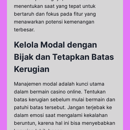
menentukan saat yang tepat untuk
bertaruh dan fokus pada fitur yang
menawarkan potensi kemenangan
terbesar.
Kelola Modal dengan
Bijak dan Tetapkan Batas
Kerugian
Manajemen modal adalah kunci utama
dalam bermain casino online. Tentukan
batas kerugian sebelum mulai bermain dan
patuhi batas tersebut. Jangan terjebak ke
dalam emosi saat mengalami kekalahan
beruntun, karena hal ini bisa menyebabkan