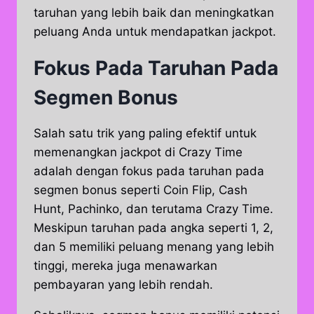
taruhan yang lebih baik dan meningkatkan
peluang Anda untuk mendapatkan jackpot.
Fokus Pada Taruhan Pada
Segmen Bonus
Salah satu trik yang paling efektif untuk
memenangkan jackpot di Crazy Time
adalah dengan fokus pada taruhan pada
segmen bonus seperti Coin Flip, Cash
Hunt, Pachinko, dan terutama Crazy Time.
Meskipun taruhan pada angka seperti 1, 2,
dan 5 memiliki peluang menang yang lebih
tinggi, mereka juga menawarkan
pembayaran yang lebih rendah.