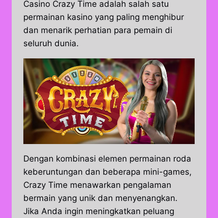
Casino Crazy Time adalah salah satu
permainan kasino yang paling menghibur
dan menarik perhatian para pemain di
seluruh dunia.
Dengan kombinasi elemen permainan roda
keberuntungan dan beberapa mini-games,
Crazy Time menawarkan pengalaman
bermain yang unik dan menyenangkan.
Jika Anda ingin meningkatkan peluang