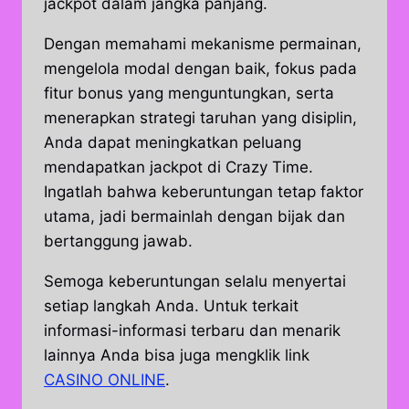
jackpot dalam jangka panjang.
Dengan memahami mekanisme permainan,
mengelola modal dengan baik, fokus pada
fitur bonus yang menguntungkan, serta
menerapkan strategi taruhan yang disiplin,
Anda dapat meningkatkan peluang
mendapatkan jackpot di Crazy Time.
Ingatlah bahwa keberuntungan tetap faktor
utama, jadi bermainlah dengan bijak dan
bertanggung jawab.
Semoga keberuntungan selalu menyertai
setiap langkah Anda. Untuk terkait
informasi-informasi terbaru dan menarik
lainnya Anda bisa juga mengklik link
CASINO ONLINE
.