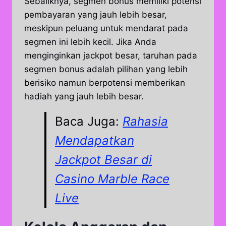
Sebaliknya, segmen bonus memiliki potensi
pembayaran yang jauh lebih besar,
meskipun peluang untuk mendarat pada
segmen ini lebih kecil. Jika Anda
menginginkan jackpot besar, taruhan pada
segmen bonus adalah pilihan yang lebih
berisiko namun berpotensi memberikan
hadiah yang jauh lebih besar.
Baca Juga:
Rahasia
Mendapatkan
Jackpot Besar di
Casino Marble Race
Live