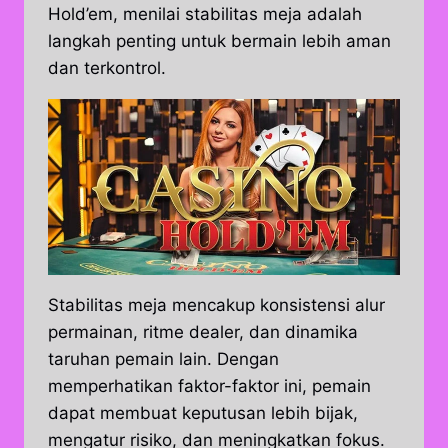
Hold’em, menilai stabilitas meja adalah
langkah penting untuk bermain lebih aman
dan terkontrol.
Stabilitas meja mencakup konsistensi alur
permainan, ritme dealer, dan dinamika
taruhan pemain lain. Dengan
memperhatikan faktor-faktor ini, pemain
dapat membuat keputusan lebih bijak,
mengatur risiko, dan meningkatkan fokus.