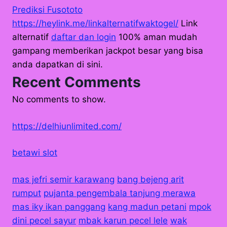
Prediksi Fusototo
https://heylink.me/linkalternatifwaktogel/
Link
alternatif
daftar dan login
100% aman mudah
gampang memberikan jackpot besar yang bisa
anda dapatkan di sini.
Recent Comments
No comments to show.
https://delhiunlimited.com/
betawi slot
mas jefri semir karawang
bang bejeng arit
rumput
pujanta pengembala tanjung merawa
mas iky ikan panggang
kang madun petani
mpok
dini pecel sayur
mbak karun pecel lele
wak