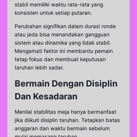
stabil memiliki waktu rata-rata yang
konsisten untuk setiap putaran.
Perubahan signifikan dalam durasi ronde
atau jeda bisa menandakan gangguan
sistem atau dinamika yang tidak stabil.
Mengamati faktor ini membantu pemain
tetap fokus dan membuat keputusan
taruhan lebih sadar.
Bermain Dengan Disiplin
Dan Kesadaran
Menilai stabilitas meja hanya bermanfaat
jika diikuti disiplin taruhan. Tetapkan batas
anggaran dan waktu bermain sebelum
mulai memasang taruhan.