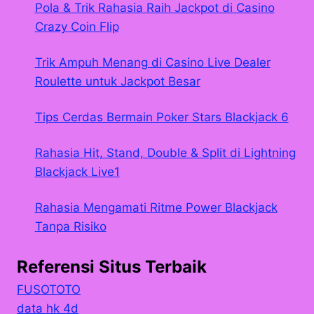
Pola & Trik Rahasia Raih Jackpot di Casino
Crazy Coin Flip
Trik Ampuh Menang di Casino Live Dealer
Roulette untuk Jackpot Besar
Tips Cerdas Bermain Poker Stars Blackjack 6
Rahasia Hit, Stand, Double & Split di Lightning
Blackjack Live1
Rahasia Mengamati Ritme Power Blackjack
Tanpa Risiko
Referensi Situs Terbaik
FUSOTOTO
data hk 4d