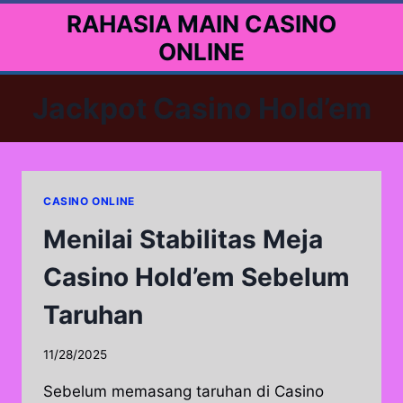
Skip
RAHASIA MAIN CASINO
to
ONLINE
content
Jackpot Casino Hold’em
CASINO ONLINE
Menilai Stabilitas Meja
Casino Hold’em Sebelum
Taruhan
11/28/2025
Sebelum memasang taruhan di Casino