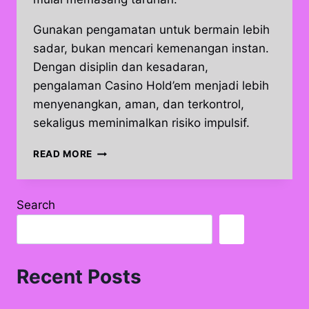
Gunakan pengamatan untuk bermain lebih
sadar, bukan mencari kemenangan instan.
Dengan disiplin dan kesadaran,
pengalaman Casino Hold’em menjadi lebih
menyenangkan, aman, dan terkontrol,
sekaligus meminimalkan risiko impulsif.
MENILAI
READ MORE
STABILITAS
MEJA
CASINO
Search
HOLD’EM
SEBELUM
TARUHAN
Recent Posts