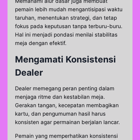
Memahami alur dasar juga membuat
pemain lebih mudah mengantisipasi waktu
taruhan, menentukan strategi, dan tetap
fokus pada keputusan tanpa terburu-buru.
Hal ini menjadi pondasi menilai stabilitas
meja dengan efektif.
Mengamati Konsistensi
Dealer
Dealer memegang peran penting dalam
menjaga ritme dan kestabilan meja.
Gerakan tangan, kecepatan membagikan
kartu, dan pengumuman hasil harus
konsisten agar permainan berjalan lancar.
Pemain yang memperhatikan konsistensi