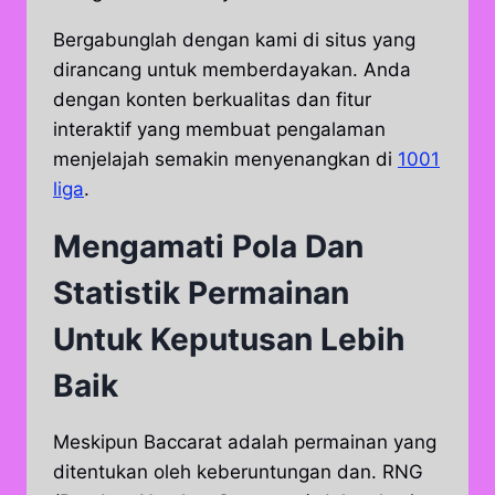
Bergabunglah dengan kami di situs yang
dirancang untuk memberdayakan. Anda
dengan konten berkualitas dan fitur
interaktif yang membuat pengalaman
menjelajah semakin menyenangkan di
1001
liga
.
Mengamati Pola Dan
Statistik Permainan
Untuk Keputusan Lebih
Baik
Meskipun Baccarat adalah permainan yang
ditentukan oleh keberuntungan dan. RNG