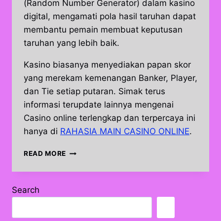
(Random Number Generator) dalam kasino
digital, mengamati pola hasil taruhan dapat
membantu pemain membuat keputusan
taruhan yang lebih baik.
Kasino biasanya menyediakan papan skor
yang merekam kemenangan Banker, Player,
dan Tie setiap putaran. Simak terus
informasi terupdate lainnya mengenai
Casino online terlengkap dan terpercaya ini
hanya di
RAHASIA MAIN CASINO ONLINE
.
TIPS
READ MORE
DAN
TRIK
MENANG
Search
BESAR
DI
CASINO