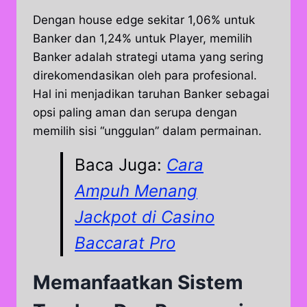
Dengan house edge sekitar 1,06% untuk
Banker dan 1,24% untuk Player, memilih
Banker adalah strategi utama yang sering
direkomendasikan oleh para profesional.
Hal ini menjadikan taruhan Banker sebagai
opsi paling aman dan serupa dengan
memilih sisi “unggulan” dalam permainan.
Baca Juga:
Cara
Ampuh Menang
Jackpot di Casino
Baccarat Pro
Memanfaatkan Sistem