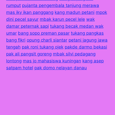
rumput
pujanta pengembala tanjung merawa
mas iky ikan panggang
kang madun petani
mpok
dini pecel sayur
mbak karun pecel lele
wak
damar peternak sapi
tukang becak medan wak
umar
bang sopo preman pasar
tukang pangkas
bang fikri
opung charli siantar
petani jagung jawa
tengah
pak roni tukang ojek
pakde darmo bekasi
pak ali pangsit goreng
mbak silvi pedagang
lontong
mas jo mahasiswa kuningan
kang asep
satpam hotel
pak domo nelayan danau