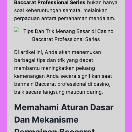
Baccarat Professional Series
bukan hanya
soal keberuntungan semata, melainkan
perpaduan antara pemahaman mendalam.
Di artikel ini, Anda akan menemukan
berbagai tips dan trik yang dapat
membantu meningkatkan peluang
kemenangan Anda secara signifikan saat
bermain Baccarat professional di casino,
baik secara langsung maupun daring.
Memahami Aturan Dasar
Dan Mekanisme