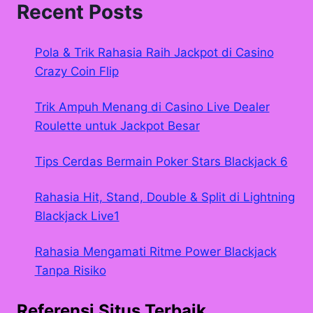
Recent Posts
Pola & Trik Rahasia Raih Jackpot di Casino
Crazy Coin Flip
Trik Ampuh Menang di Casino Live Dealer
Roulette untuk Jackpot Besar
Tips Cerdas Bermain Poker Stars Blackjack 6
Rahasia Hit, Stand, Double & Split di Lightning
Blackjack Live1
Rahasia Mengamati Ritme Power Blackjack
Tanpa Risiko
Referensi Situs Terbaik