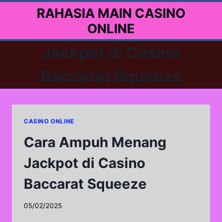
Skip
RAHASIA MAIN CASINO
to
ONLINE
content
Jackpot di Casino
Baccarat Squeeze
CASINO ONLINE
Cara Ampuh Menang
Jackpot di Casino
Baccarat Squeeze
05/02/2025