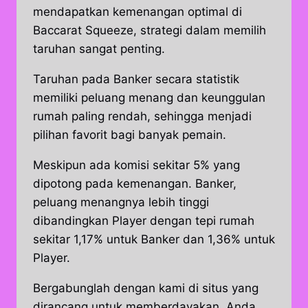
mendapatkan kemenangan optimal di
Baccarat Squeeze, strategi dalam memilih
taruhan sangat penting.
Taruhan pada Banker secara statistik
memiliki peluang menang dan keunggulan
rumah paling rendah, sehingga menjadi
pilihan favorit bagi banyak pemain.
Meskipun ada komisi sekitar 5% yang
dipotong pada kemenangan. Banker,
peluang menangnya lebih tinggi
dibandingkan Player dengan tepi rumah
sekitar 1,17% untuk Banker dan 1,36% untuk
Player.
Bergabunglah dengan kami di situs yang
dirancang untuk memberdayakan. Anda