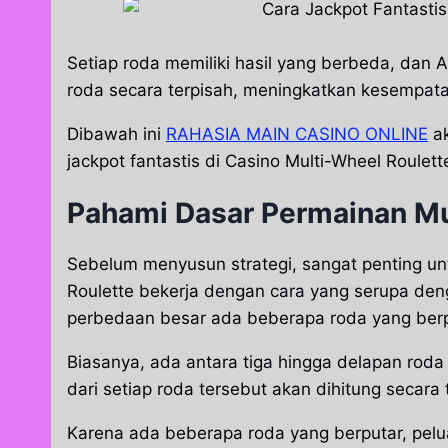
Setiap roda memiliki hasil yang berbeda, da
roda secara terpisah, meningkatkan kesempatan
Dibawah ini
RAHASIA MAIN CASINO ONLINE
ak
jackpot fantastis di Casino Multi-Wheel Roulett
Pahami Dasar Permainan Mu
Sebelum menyusun strategi, sangat penting un
Roulette bekerja dengan cara yang serupa denga
perbedaan besar ada beberapa roda yang berp
Biasanya, ada antara tiga hingga delapan roda
dari setiap roda tersebut akan dihitung secara 
Karena ada beberapa roda yang berputar, pel