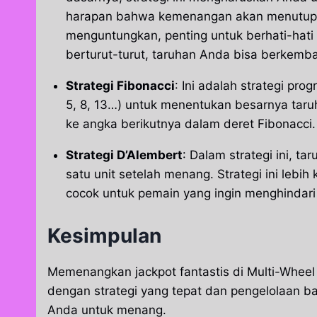
harapan bahwa kemenangan akan menutupi 
menguntungkan, penting untuk berhati-hati
berturut-turut, taruhan Anda bisa berkemb
Strategi Fibonacci
: Ini adalah strategi pro
5, 8, 13…) untuk menentukan besarnya taru
ke angka berikutnya dalam deret Fibonacc
Strategi D’Alembert
: Dalam strategi ini, t
satu unit setelah menang. Strategi ini lebi
cocok untuk pemain yang ingin menghindari 
Kesimpulan
Memenangkan jackpot fantastis di Multi-Whee
dengan strategi yang tepat dan pengelolaan b
Anda untuk menang.