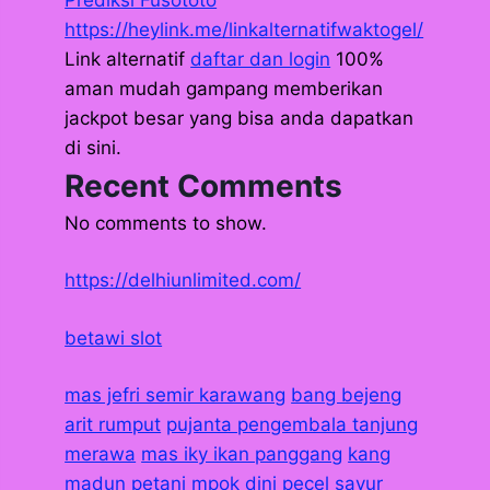
https://heylink.me/linkalternatifwaktogel/
Link alternatif
daftar dan login
100%
aman mudah gampang memberikan
jackpot besar yang bisa anda dapatkan
di sini.
Recent Comments
No comments to show.
https://delhiunlimited.com/
betawi slot
mas jefri semir karawang
bang bejeng
arit rumput
pujanta pengembala tanjung
merawa
mas iky ikan panggang
kang
madun petani
mpok dini pecel sayur