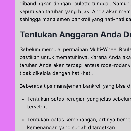
dibandingkan dengan roulette tunggal. Namun
keputusan taruhan yang bijak. Anda akan mema
sehingga manajemen bankroll yang hati-hati sa
Tentukan Anggaran Anda D
Sebelum memulai permainan Multi-Wheel Roule
pastikan untuk mematuhinya. Karena Anda ak
taruhan Anda akan terbagi antara roda-rodan
tidak dikelola dengan hati-hati.
Beberapa tips manajemen bankroll yang bisa d
Tentukan batas kerugian yang jelas sebelu
tersebut.
Tentukan batas kemenangan, artinya berhe
kemenangan yang sudah ditargetkan.