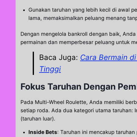
Gunakan taruhan yang lebih kecil di awal p
lama, memaksimalkan peluang menang tanp
Dengan mengelola bankroll dengan baik, Anda
permainan dan memperbesar peluang untuk mer
Baca Juga:
Cara Bermain d
Tinggi
Fokus Taruhan Dengan Pem
Pada Multi-Wheel Roulette, Anda memiliki berb
setiap roda. Ada dua kategori utama taruhan: 
(taruhan luar).
Inside Bets
: Taruhan ini mencakup taruhan