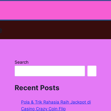
e
Search
Recent Posts
Pola & Trik Rahasia Raih Jackpot di
Casino Crazy Coin Flip