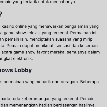
emain yang tertarik untuk mencobanya.
?
n kasino online yang menawarkan pengalaman yang
 game show televisi yang terkenal. Permainan ini
n pemain lain, menciptakan suasana yang mirip
ta. Pemain dapat menikmati sensasi dan keseruan
m acara game show favorit mereka, semuanya dalam
ngkat elektronik.
hows Lobby
s permainan yang menarik dan beragam. Beberapa
n pada roda keberuntungan yang terkenal. Pemain
i dan memenangkan hadiah berdasarkan hasilnya.