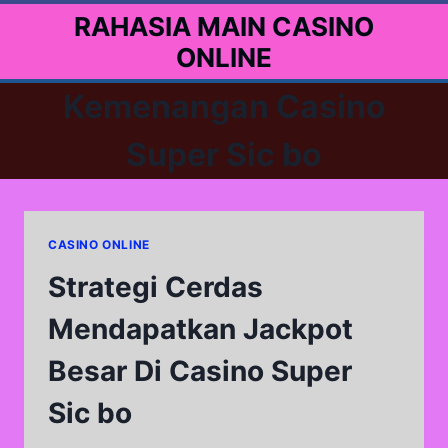
Skip
RAHASIA MAIN CASINO
to
ONLINE
content
Kemenangan Casino
Super Sic bo
CASINO ONLINE
Strategi Cerdas
Mendapatkan Jackpot
Besar Di Casino Super
Sic bo