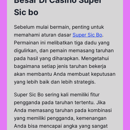
Besar Di Casino Super
Sic bo
Sebelum mulai bermain, penting untuk
memahami aturan dasar
Super Sic Bo
.
Permainan ini melibatkan tiga dadu yang
digulirkan, dan pemain memasang taruhan
pada hasil yang diharapkan. Mengetahui
bagaimana setiap jenis taruhan bekerja
akan membantu Anda membuat keputusan
yang lebih baik dan lebih strategis.
Super Sic Bo sering kali memiliki fitur
pengganda pada taruhan tertentu. Jika
Anda memasang taruhan pada kombinasi
yang memiliki pengganda, kemenangan
Anda bisa mencapai angka yang sangat