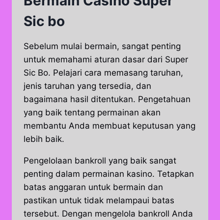
Bermain Casino Super
Sic bo
Sebelum mulai bermain, sangat penting
untuk memahami aturan dasar dari Super
Sic Bo. Pelajari cara memasang taruhan,
jenis taruhan yang tersedia, dan
bagaimana hasil ditentukan. Pengetahuan
yang baik tentang permainan akan
membantu Anda membuat keputusan yang
lebih baik.
Pengelolaan bankroll yang baik sangat
penting dalam permainan kasino. Tetapkan
batas anggaran untuk bermain dan
pastikan untuk tidak melampaui batas
tersebut. Dengan mengelola bankroll Anda