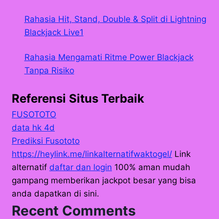
Rahasia Hit, Stand, Double & Split di Lightning
Blackjack Live1
Rahasia Mengamati Ritme Power Blackjack
Tanpa Risiko
Referensi Situs Terbaik
FUSOTOTO
data hk 4d
Prediksi Fusototo
https://heylink.me/linkalternatifwaktogel/
Link
alternatif
daftar dan login
100% aman mudah
gampang memberikan jackpot besar yang bisa
anda dapatkan di sini.
Recent Comments