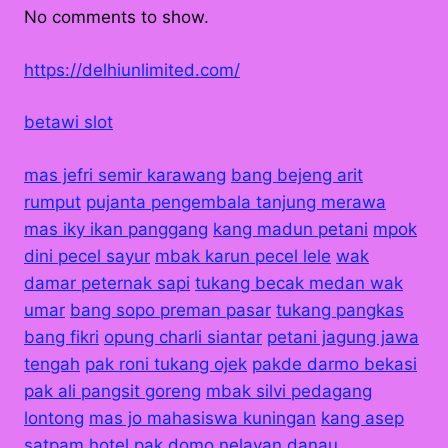
No comments to show.
https://delhiunlimited.com/
betawi slot
mas jefri semir karawang
bang bejeng arit
rumput
pujanta pengembala tanjung merawa
mas iky ikan panggang
kang madun petani
mpok
dini pecel sayur
mbak karun pecel lele
wak
damar peternak sapi
tukang becak medan wak
umar
bang sopo preman pasar
tukang pangkas
bang fikri
opung charli siantar
petani jagung jawa
tengah
pak roni tukang ojek
pakde darmo bekasi
pak ali pangsit goreng
mbak silvi pedagang
lontong
mas jo mahasiswa kuningan
kang asep
satpam hotel
pak domo nelayan danau