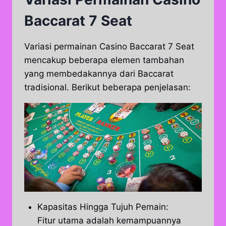
Baccarat 7 Seat
Variasi permainan Casino Baccarat 7 Seat
mencakup beberapa elemen tambahan
yang membedakannya dari Baccarat
tradisional. Berikut beberapa penjelasan:
Kapasitas Hingga Tujuh Pemain:
Fitur utama adalah kemampuannya