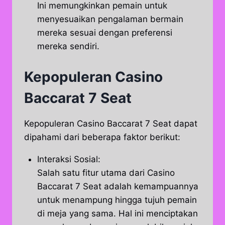
Ini memungkinkan pemain untuk
menyesuaikan pengalaman bermain
mereka sesuai dengan preferensi
mereka sendiri.
Kepopuleran Casino
Baccarat 7 Seat
Kepopuleran Casino Baccarat 7 Seat dapat
dipahami dari beberapa faktor berikut:
Interaksi Sosial:
Salah satu fitur utama dari Casino
Baccarat 7 Seat adalah kemampuannya
untuk menampung hingga tujuh pemain
di meja yang sama. Hal ini menciptakan