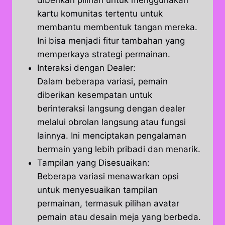
diberikan pilihan untuk menggunakan
kartu komunitas tertentu untuk
membantu membentuk tangan mereka.
Ini bisa menjadi fitur tambahan yang
memperkaya strategi permainan.
Interaksi dengan Dealer:
Dalam beberapa variasi, pemain
diberikan kesempatan untuk
berinteraksi langsung dengan dealer
melalui obrolan langsung atau fungsi
lainnya. Ini menciptakan pengalaman
bermain yang lebih pribadi dan menarik.
Tampilan yang Disesuaikan:
Beberapa variasi menawarkan opsi
untuk menyesuaikan tampilan
permainan, termasuk pilihan avatar
pemain atau desain meja yang berbeda.