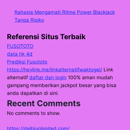
Rahasia Mengamati Ritme Power Blackjack
Tanpa Risiko
Referensi Situs Terbaik
FUSOTOTO
data hk 4d
Prediksi Fusototo
https://heylink.me/linkalternatifwaktogel/
Link
alternatif
daftar dan login
100% aman mudah
gampang memberikan jackpot besar yang bisa
anda dapatkan di sini.
Recent Comments
No comments to show.
https://delhiunlimited.com/