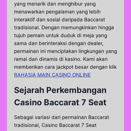
yang menarik dan menghibur yang
menawarkan pengalaman yang lebih
interaktif dan sosial daripada Baccarat
tradisional. Dengan memungkinkan hingga
tujuh pemain untuk duduk di meja yang
sama dan berinteraksi dengan dealer,
permainan ini menciptakan lingkungan yang
ramai dan dinamis di kasino. Kami akan
memberikan cara jackpot besar dengan klik
RAHASIA MAIN CASINO ONLINE
Sejarah Perkembangan
Casino Baccarat 7 Seat
Sebagai variasi dari permainan Baccarat
tradisional, Casino Baccarat 7 Seat