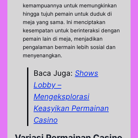
kemampuannya untuk memungkinkan
hingga tujuh pemain untuk duduk di
meja yang sama. Ini menciptakan
kesempatan untuk berinteraksi dengan
pemain lain di meja, menjadikan
pengalaman bermain lebih sosial dan
menyenangkan.
Baca Juga:
Shows
Lobby –
Mengeksplorasi
Keasyikan Permainan
Casino
Variasi Permainan Casino