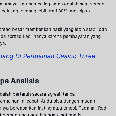
Umumnya, taruhan paling aman adalah saat spread
a peluang menang lebih dari 80%, meskipun
read besar memberikan hasil yang lebih stabil dan
pada spread kecil hanya karena pembayaran yang
ya.
ang Di Permainan Casino Three
pa Analisis
alah bertaruh secara agresif tanpa
permainan ini cepat, Anda bisa dengan mudah
nya berdasarkan insting atau emosi. Padahal, Red
t bergantung pada hitungan matematis.