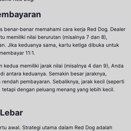
Pembayaran
s benar-benar memahami cara kerja Red Dog. Dealer
 memiliki nilai berurutan (misalnya 7 dan 8),
an. Jika keduanya sama, kartu ketiga dibuka untuk
membayar 11:1.
n kedua memiliki jarak nilai (misalnya 4 dan 9), Anda
 di antara keduanya. Semakin besar jaraknya,
 rendah pembayaran. Sebaliknya, jarak kecil (seperti
 tetapi dengan peluang menang yang lebih kecil.
 Lebar
kartu awal. Strategi utama dalam Red Dog adalah