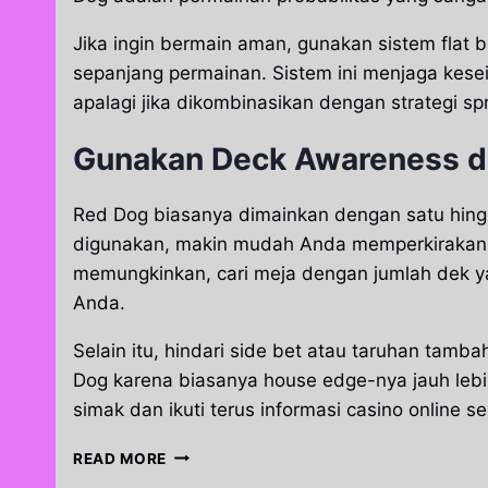
Jika ingin bermain aman, gunakan sistem flat 
sepanjang permainan. Sistem ini menjaga kese
apalagi jika dikombinasikan dengan strategi sp
Gunakan Deck Awareness da
Red Dog biasanya dimainkan dengan satu hingg
digunakan, makin mudah Anda memperkirakan k
memungkinkan, cari meja dengan jumlah dek ya
Anda.
Selain itu, hindari side bet atau taruhan tam
Dog karena biasanya house edge-nya jauh lebi
simak dan ikuti terus informasi casino online 
STRATEGI
READ MORE
TERBAIK