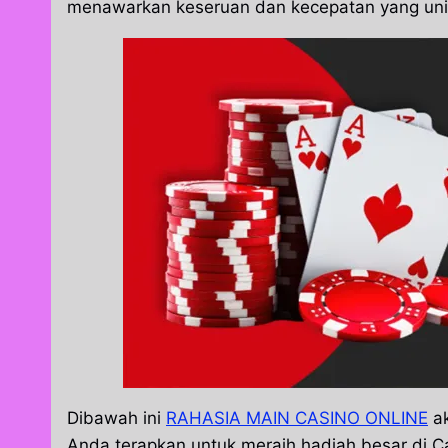
menawarkan keseruan dan kecepatan yang uni
Dibawah ini
RAHASIA MAIN CASINO ONLINE
ak
Anda terapkan untuk meraih hadiah besar di C