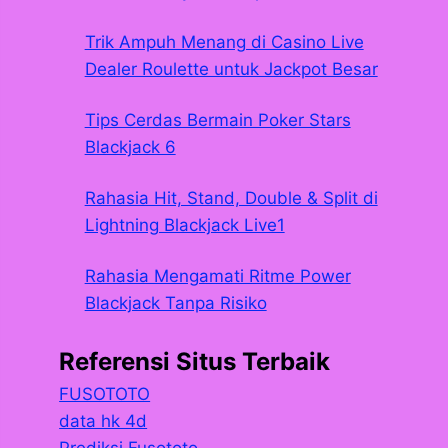
Trik Ampuh Menang di Casino Live
Dealer Roulette untuk Jackpot Besar
Tips Cerdas Bermain Poker Stars
Blackjack 6
Rahasia Hit, Stand, Double & Split di
Lightning Blackjack Live1
Rahasia Mengamati Ritme Power
Blackjack Tanpa Risiko
Referensi Situs Terbaik
FUSOTOTO
data hk 4d
Prediksi Fusototo