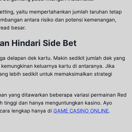
betting, yaitu mempertahankan jumlah taruhan tetap
imbangan antara risiko dan potensi kemenangan,
read besar.
n Hindari Side Bet
a delapan dek kartu. Makin sedikit jumlah dek yang
emungkinan keluarnya kartu di antaranya. Jika
ng lebih sedikit untuk memaksimalkan strategi
bahan yang ditawarkan beberapa variasi permainan Red
h tinggi dan hanya menguntungkan kasino. Ayo
secara lengkap hanya di
GAME CASINO ONLINE
.