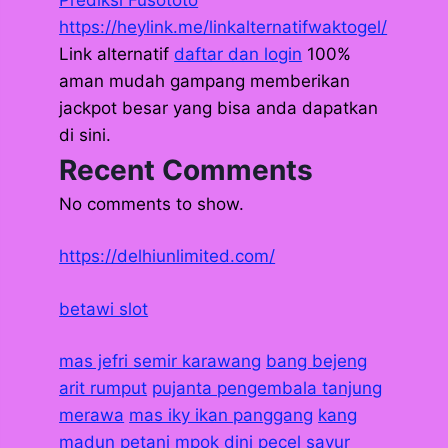
https://heylink.me/linkalternatifwaktogel/
Link alternatif
daftar dan login
100%
aman mudah gampang memberikan
jackpot besar yang bisa anda dapatkan
di sini.
Recent Comments
No comments to show.
https://delhiunlimited.com/
betawi slot
mas jefri semir karawang
bang bejeng
arit rumput
pujanta pengembala tanjung
merawa
mas iky ikan panggang
kang
madun petani
mpok dini pecel sayur