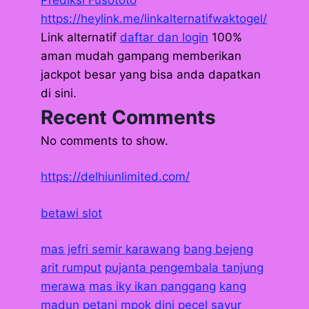
https://heylink.me/linkalternatifwaktogel/
Link alternatif
daftar dan login
100%
aman mudah gampang memberikan
jackpot besar yang bisa anda dapatkan
di sini.
Recent Comments
No comments to show.
https://delhiunlimited.com/
betawi slot
mas jefri semir karawang
bang bejeng
arit rumput
pujanta pengembala tanjung
merawa
mas iky ikan panggang
kang
madun petani
mpok dini pecel sayur