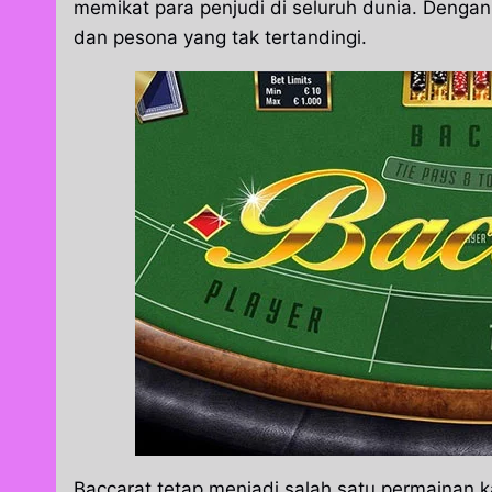
memikat para penjudi di seluruh dunia. Denga
dan pesona yang tak tertandingi.
Baccarat tetap menjadi salah satu permainan ka