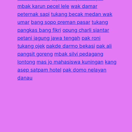
mbak karun pecel lele
wak damar
peternak sapi
tukang becak medan wak
umar
bang sopo preman pasar
tukang
pangkas bang fikri
opung charli siantar
petani jagung jawa tengah
pak roni
tukang ojek
pakde darmo bekasi
pak ali
pangsit goreng
mbak silvi pedagang
lontong
mas jo mahasiswa kuningan
kang
asep satpam hotel
pak domo nelayan
danau