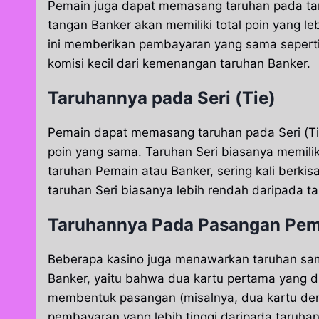
Pemain juga dapat memasang taruhan pada ta
tangan Banker akan memiliki total poin yang l
ini memberikan pembayaran yang sama sepert
komisi kecil dari kemenangan taruhan Banker.
Taruhannya pada Seri (Tie)
Pemain dapat memasang taruhan pada Seri (Tie
poin yang sama. Taruhan Seri biasanya memilik
taruhan Pemain atau Banker, sering kali berki
taruhan Seri biasanya lebih rendah daripada t
Taruhannya Pada Pasangan Pem
Beberapa kasino juga menawarkan taruhan s
Banker, yaitu bahwa dua kartu pertama yang 
membentuk pasangan (misalnya, dua kartu deng
pembayaran yang lebih tinggi daripada taruhan