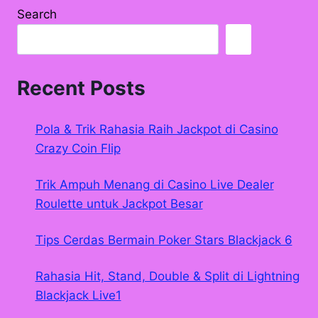
TIPS
Search
DAN
STRATEGI
JITU
UNTUK
MENANG
Recent Posts
BESAR
Pola & Trik Rahasia Raih Jackpot di Casino
Crazy Coin Flip
Trik Ampuh Menang di Casino Live Dealer
Roulette untuk Jackpot Besar
Tips Cerdas Bermain Poker Stars Blackjack 6
Rahasia Hit, Stand, Double & Split di Lightning
Blackjack Live1