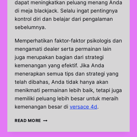
dapat meningkatkan peluang menang Anda
di meja blackjack.​ Selalu ingat pentingnya
kontrol diri dan belajar dari pengalaman
sebelumnya.
Memperhatikan faktor-faktor psikologis dan
mengamati dealer serta permainan lain
juga merupakan bagian dari strategi
kemenangan yang efektif. Jika Anda
menerapkan semua tips dan strategi yang
telah dibahas, Anda tidak hanya akan
menikmati permainan lebih baik, tetapi juga
memiliki peluang lebih besar untuk meraih
kemenangan besar di
versace 4d
.
CASINO
READ MORE
LIVE
BLACKJACK