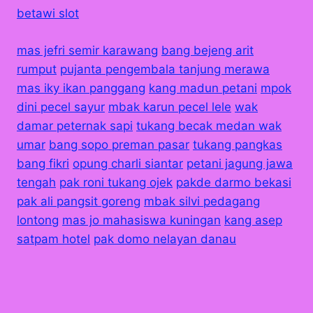
betawi slot
mas jefri semir karawang
bang bejeng arit
rumput
pujanta pengembala tanjung merawa
mas iky ikan panggang
kang madun petani
mpok
dini pecel sayur
mbak karun pecel lele
wak
damar peternak sapi
tukang becak medan wak
umar
bang sopo preman pasar
tukang pangkas
bang fikri
opung charli siantar
petani jagung jawa
tengah
pak roni tukang ojek
pakde darmo bekasi
pak ali pangsit goreng
mbak silvi pedagang
lontong
mas jo mahasiswa kuningan
kang asep
satpam hotel
pak domo nelayan danau