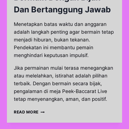
Dan Bertanggung Jawab
Menetapkan batas waktu dan anggaran
adalah langkah penting agar bermain tetap
menjadi hiburan, bukan tekanan.
Pendekatan ini membantu pemain
menghindari keputusan impulsif.
Jika permainan mulai terasa menegangkan
atau melelahkan, istirahat adalah pilihan
terbaik. Dengan bermain secara bijak,
pengalaman di meja Peek-Baccarat Live
tetap menyenangkan, aman, dan positif.
TEKNIK
READ MORE
MEMBACA
POLA
KEMENANGAN