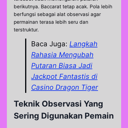
berikutnya. Baccarat tetap acak. Pola lebih
berfungsi sebagai alat observasi agar
permainan terasa lebih seru dan
terstruktur.
Baca Juga:
Langkah
Rahasia Mengubah
Putaran Biasa Jadi
Jackpot Fantastis di
Casino Dragon Tiger
Teknik Observasi Yang
Sering Digunakan Pemain