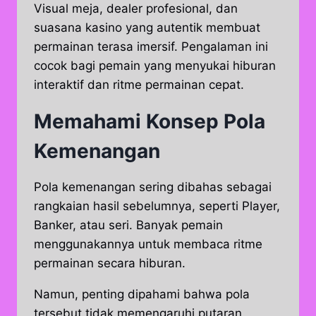
Visual meja, dealer profesional, dan
suasana kasino yang autentik membuat
permainan terasa imersif. Pengalaman ini
cocok bagi pemain yang menyukai hiburan
interaktif dan ritme permainan cepat.
Memahami Konsep Pola
Kemenangan
Pola kemenangan sering dibahas sebagai
rangkaian hasil sebelumnya, seperti Player,
Banker, atau seri. Banyak pemain
menggunakannya untuk membaca ritme
permainan secara hiburan.
Namun, penting dipahami bahwa pola
tersebut tidak memengaruhi putaran