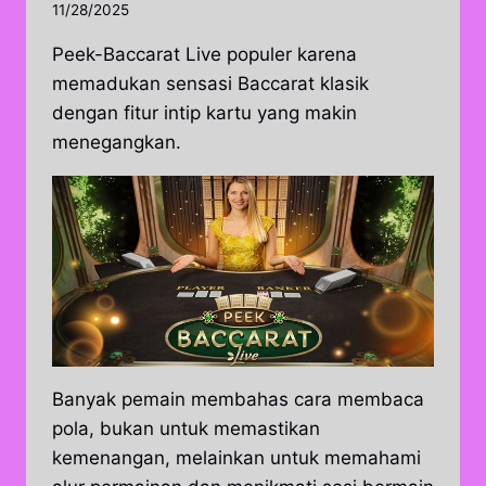
11/28/2025
Peek-Baccarat Live populer karena
memadukan sensasi Baccarat klasik
dengan fitur intip kartu yang makin
menegangkan.
Banyak pemain membahas cara membaca
pola, bukan untuk memastikan
kemenangan, melainkan untuk memahami