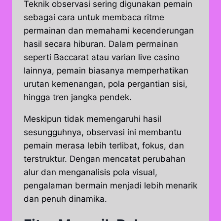
Teknik observasi sering digunakan pemain
sebagai cara untuk membaca ritme
permainan dan memahami kecenderungan
hasil secara hiburan. Dalam permainan
seperti Baccarat atau varian live casino
lainnya, pemain biasanya memperhatikan
urutan kemenangan, pola pergantian sisi,
hingga tren jangka pendek.
Meskipun tidak memengaruhi hasil
sesungguhnya, observasi ini membantu
pemain merasa lebih terlibat, fokus, dan
terstruktur. Dengan mencatat perubahan
alur dan menganalisis pola visual,
pengalaman bermain menjadi lebih menarik
dan penuh dinamika.