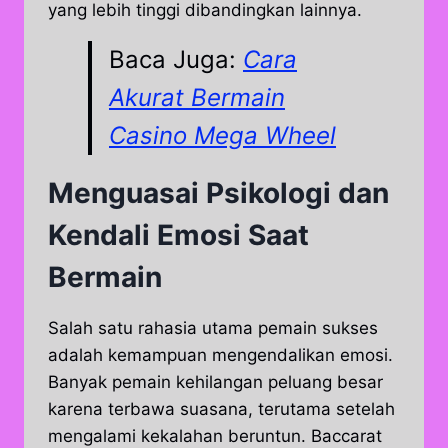
yang lebih tinggi dibandingkan lainnya.
Baca Juga:
Cara
Akurat Bermain
Casino Mega Wheel
Menguasai Psikologi dan
Kendali Emosi Saat
Bermain
Salah satu rahasia utama pemain sukses
adalah kemampuan mengendalikan emosi.
Banyak pemain kehilangan peluang besar
karena terbawa suasana, terutama setelah
mengalami kekalahan beruntun. Baccarat