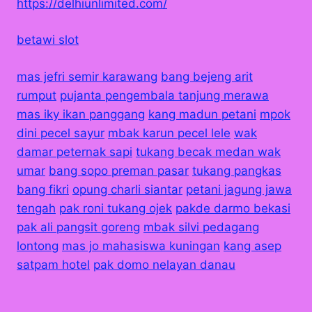
https://delhiunlimited.com/
betawi slot
mas jefri semir karawang
bang bejeng arit
rumput
pujanta pengembala tanjung merawa
mas iky ikan panggang
kang madun petani
mpok
dini pecel sayur
mbak karun pecel lele
wak
damar peternak sapi
tukang becak medan wak
umar
bang sopo preman pasar
tukang pangkas
bang fikri
opung charli siantar
petani jagung jawa
tengah
pak roni tukang ojek
pakde darmo bekasi
pak ali pangsit goreng
mbak silvi pedagang
lontong
mas jo mahasiswa kuningan
kang asep
satpam hotel
pak domo nelayan danau