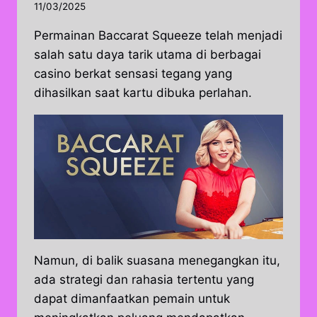
11/03/2025
Permainan Baccarat Squeeze telah menjadi
salah satu daya tarik utama di berbagai
casino berkat sensasi tegang yang
dihasilkan saat kartu dibuka perlahan.
Namun, di balik suasana menegangkan itu,
ada strategi dan rahasia tertentu yang
dapat dimanfaatkan pemain untuk