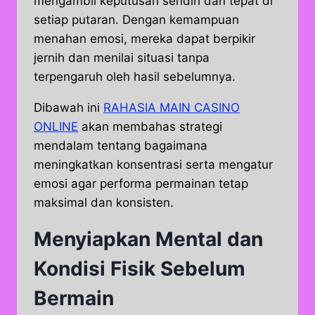
mengambil keputusan sendiri dan tepat di
setiap putaran. Dengan kemampuan
menahan emosi, mereka dapat berpikir
jernih dan menilai situasi tanpa
terpengaruh oleh hasil sebelumnya.
Dibawah ini
RAHASIA MAIN CASINO
ONLINE
akan membahas strategi
mendalam tentang bagaimana
meningkatkan konsentrasi serta mengatur
emosi agar performa permainan tetap
maksimal dan konsisten.
Menyiapkan Mental dan
Kondisi Fisik Sebelum
Bermain