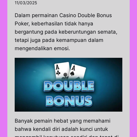
11/03/2025
Dalam permainan Casino Double Bonus
Poker, keberhasilan tidak hanya
bergantung pada keberuntungan semata,
tetapi juga pada kemampuan dalam
mengendalikan emosi.
Banyak pemain hebat yang memahami
bahwa kendali diri adalah kunci untuk