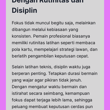
Dengan Rutinitas dan
Disiplin
Fokus tidak muncul begitu saja, melainkan
dibangun melalui kebiasaan yang
konsisten. Pemain profesional biasanya
memiliki rutinitas latihan seperti membaca
pola kartu, mempelajari strategi lawan, dan
berlatih pengambilan keputusan cepat.
Selain latihan teknis, disiplin waktu juga
berperan penting. Tetapkan durasi bermain
yang wajar agar pikiran tidak jenuh.
Dengan mengatur waktu bermain dan
istirahat secara seimbang, kemampuan
fokus dapat terjaga lebih lama, sehingga
peluang membuat keputusan cerdas pun