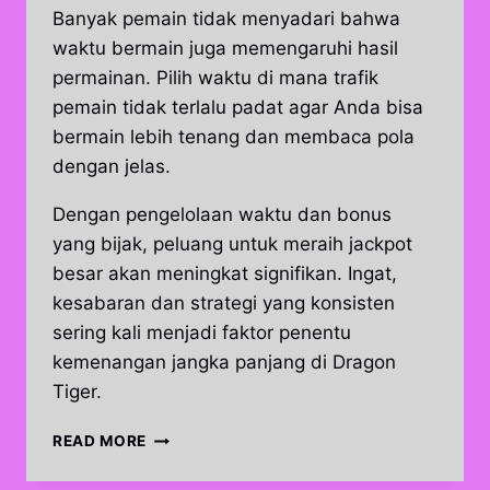
Banyak pemain tidak menyadari bahwa
waktu bermain juga memengaruhi hasil
permainan. Pilih waktu di mana trafik
pemain tidak terlalu padat agar Anda bisa
bermain lebih tenang dan membaca pola
dengan jelas.
Dengan pengelolaan waktu dan bonus
yang bijak, peluang untuk meraih jackpot
besar akan meningkat signifikan. Ingat,
kesabaran dan strategi yang konsisten
sering kali menjadi faktor penentu
kemenangan jangka panjang di Dragon
Tiger.
LANGKAH
READ MORE
RAHASIA
MENGUBAH