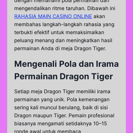
dengan memahami pola permainan dan
mengendalikan ritme taruhan. Dibawah ini
RAHASIA MAIN CASINO ONLINE
akan
membahas langkah-langkah rahasia yang
terbukti efektif untuk memaksimalkan
peluang menang dan meningkatkan hasil
permainan Anda di meja Dragon Tiger.
Mengenali Pola dan Irama
Permainan Dragon Tiger
Setiap meja Dragon Tiger memiliki irama
permainan yang unik. Pola kemenangan
sering kali muncul berulang, baik di sisi
Dragon maupun Tiger. Pemain profesional
biasanya mengamati setidaknya 10–15
ronde awal untuk membaca