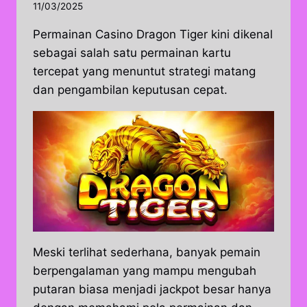
11/03/2025
Permainan Casino Dragon Tiger kini dikenal
sebagai salah satu permainan kartu
tercepat yang menuntut strategi matang
dan pengambilan keputusan cepat.
Meski terlihat sederhana, banyak pemain
berpengalaman yang mampu mengubah
putaran biasa menjadi jackpot besar hanya