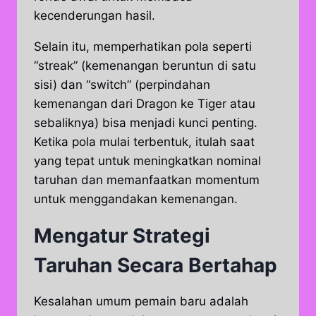
kecenderungan hasil.
Selain itu, memperhatikan pola seperti
“streak” (kemenangan beruntun di satu
sisi) dan “switch” (perpindahan
kemenangan dari Dragon ke Tiger atau
sebaliknya) bisa menjadi kunci penting.
Ketika pola mulai terbentuk, itulah saat
yang tepat untuk meningkatkan nominal
taruhan dan memanfaatkan momentum
untuk menggandakan kemenangan.
Mengatur Strategi
Taruhan Secara Bertahap
Kesalahan umum pemain baru adalah