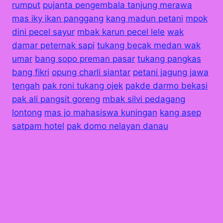
rumput
pujanta pengembala tanjung merawa
mas iky ikan panggang
kang madun petani
mpok
dini pecel sayur
mbak karun pecel lele
wak
damar peternak sapi
tukang becak medan wak
umar
bang sopo preman pasar
tukang pangkas
bang fikri
opung charli siantar
petani jagung jawa
tengah
pak roni tukang ojek
pakde darmo bekasi
pak ali pangsit goreng
mbak silvi pedagang
lontong
mas jo mahasiswa kuningan
kang asep
satpam hotel
pak domo nelayan danau
© 2026
RAHASIA MAIN CASINO ONLINE