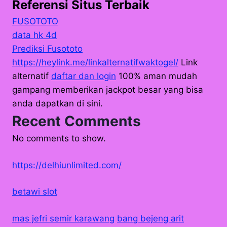
Referensi Situs Terbaik
FUSOTOTO
data hk 4d
Prediksi Fusototo
https://heylink.me/linkalternatifwaktogel/
Link
alternatif
daftar dan login
100% aman mudah
gampang memberikan jackpot besar yang bisa
anda dapatkan di sini.
Recent Comments
No comments to show.
https://delhiunlimited.com/
betawi slot
mas jefri semir karawang
bang bejeng arit