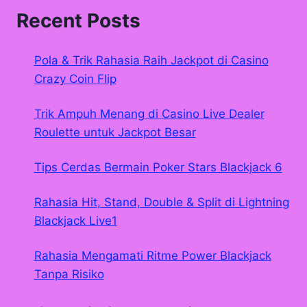
BO
Recent Posts
Pola & Trik Rahasia Raih Jackpot di Casino
Crazy Coin Flip
Trik Ampuh Menang di Casino Live Dealer
Roulette untuk Jackpot Besar
Tips Cerdas Bermain Poker Stars Blackjack 6
Rahasia Hit, Stand, Double & Split di Lightning
Blackjack Live1
Rahasia Mengamati Ritme Power Blackjack
Tanpa Risiko