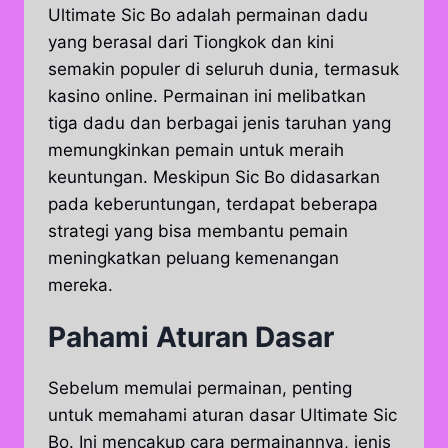
Ultimate Sic Bo adalah permainan dadu
yang berasal dari Tiongkok dan kini
semakin populer di seluruh dunia, termasuk
kasino online. Permainan ini melibatkan
tiga dadu dan berbagai jenis taruhan yang
memungkinkan pemain untuk meraih
keuntungan. Meskipun Sic Bo didasarkan
pada keberuntungan, terdapat beberapa
strategi yang bisa membantu pemain
meningkatkan peluang kemenangan
mereka.
Pahami Aturan Dasar
Sebelum memulai permainan, penting
untuk memahami aturan dasar Ultimate Sic
Bo. Ini mencakup cara permainannya, jenis