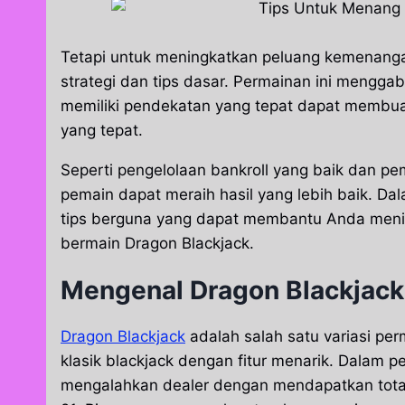
Tetapi untuk meningkatkan peluang kemenang
strategi dan tips dasar. Permainan ini mengg
memiliki pendekatan yang tepat dapat membua
yang tepat.
Seperti pengelolaan bankroll yang baik dan 
pemain dapat meraih hasil yang lebih baik. D
tips berguna yang dapat membantu Anda men
bermain Dragon Blackjack.
Mengenal Dragon Blackjack
Dragon Blackjack
adalah salah satu variasi p
klasik blackjack dengan fitur menarik. Dalam p
mengalahkan dealer dengan mendapatkan total n