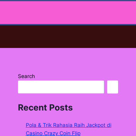
Search
Recent Posts
Pola & Trik Rahasia Raih Jackpot di
Casino Crazy Coin Flip