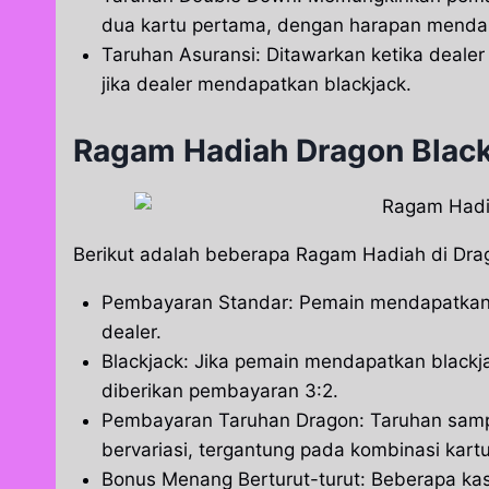
dua kartu pertama, dengan harapan menda
Taruhan Asuransi: Ditawarkan ketika deale
jika dealer mendapatkan blackjack.
Ragam Hadiah Dragon Black
Berikut adalah beberapa Ragam Hadiah di Drag
Pembayaran Standar: Pemain mendapatkan
dealer.
Blackjack: Jika pemain mendapatkan blackja
diberikan pembayaran 3:2.
Pembayaran Taruhan Dragon: Taruhan samp
bervariasi, tergantung pada kombinasi kartu
Bonus Menang Berturut-turut: Beberapa k