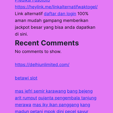
https://heylink.me/linkalternatifwaktogel/
Link alternatif
daftar dan login
100%
aman mudah gampang memberikan
jackpot besar yang bisa anda dapatkan
di sini.
Recent Comments
No comments to show.
https://delhiunlimited.com/
betawi slot
mas jefri semir karawang
bang bejeng
arit rumput
pujanta pengembala tanjung
merawa
mas iky ikan panggang
kang
madun petani
mpok dini pecel sayur