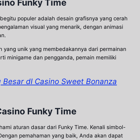
ino Funky Time
egitu populer adalah desain grafisnya yang cerah
engalaman visual yang menarik, dengan animasi
an.
 yang unik yang membedakannya dari permainan
eperti minigame dan pengganda, pemain memiliki
 Besar dI Casino Sweet Bonanza
Casino Funky Time
mi aturan dasar dari Funky Time. Kenali simbol-
n. Dengan pemahaman yang baik, Anda akan dapat