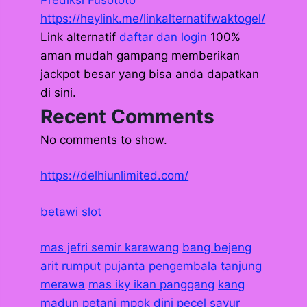
https://heylink.me/linkalternatifwaktogel/
Link alternatif
daftar dan login
100%
aman mudah gampang memberikan
jackpot besar yang bisa anda dapatkan
di sini.
Recent Comments
No comments to show.
https://delhiunlimited.com/
betawi slot
mas jefri semir karawang
bang bejeng
arit rumput
pujanta pengembala tanjung
merawa
mas iky ikan panggang
kang
madun petani
mpok dini pecel sayur