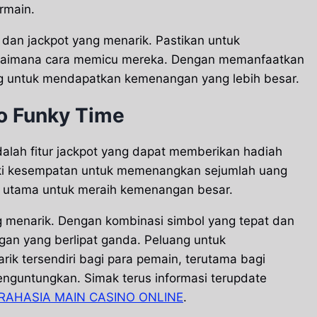
rmain.
 dan jackpot yang menarik. Pastikan untuk
agaimana cara memicu mereka. Dengan memanfaatkan
ang untuk mendapatkan kemenangan yang lebih besar.
o Funky Time
dalah fitur jackpot yang dapat memberikan hadiah
iki kesempatan untuk memenangkan sejumlah uang
ra utama untuk meraih kemenangan besar.
menarik. Dengan kombinasi simbol yang tepat dan
an yang berlipat ganda. Peluang untuk
ik tersendiri bagi para pemain, terutama bagi
nguntungkan. Simak terus informasi terupdate
RAHASIA MAIN CASINO ONLINE
.