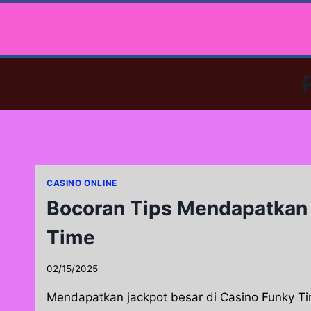
Skip
to
content
CASINO ONLINE
Bocoran Tips Mendapatkan 
Time
02/15/2025
Mendapatkan jackpot besar di Casino Funky 