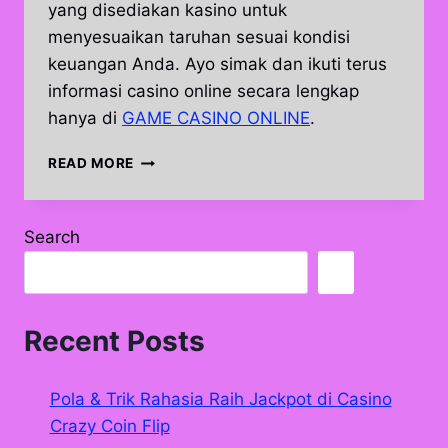
yang disediakan kasino untuk
menyesuaikan taruhan sesuai kondisi
keuangan Anda. Ayo simak dan ikuti terus
informasi casino online secara lengkap
hanya di
GAME CASINO ONLINE
.
STRATEGI
READ MORE
PASTI
MENANG
JACKPOT
Search
DI
CASINO
AMERICAN
ROULETTE
Recent Posts
Pola & Trik Rahasia Raih Jackpot di Casino
Crazy Coin Flip