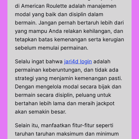
di American Roulette adalah manajemen
modal yang baik dan disiplin dalam
bermain. Jangan pernah bertaruh lebih dari
yang mampu Anda relakan kehilangan, dan
tetapkan batas kemenangan serta kerugian
sebelum memulai permainan.
Selalu ingat bahwa
jari4d login
adalah
permainan keberuntungan, dan tidak ada
strategi yang menjamin kemenangan pasti.
Dengan mengelola modal secara bijak dan
bermain secara disiplin, peluang untuk
bertahan lebih lama dan meraih jackpot
akan semakin besar.
Selain itu, manfaatkan fitur-fitur seperti
taruhan taruhan maksimum dan minimum