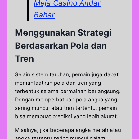
Meja Casino Andar
Bahar
Menggunakan Strategi
Berdasarkan Pola dan
Tren
Selain sistem taruhan, pemain juga dapat
memanfaatkan pola dan tren yang
terbentuk selama permainan berlangsung.
Dengan memperhatikan pola angka yang
sering muncul atau tren tertentu, pemain
bisa membuat prediksi yang lebih akurat.
Misalnya, jika beberapa angka merah atau
angka tertentu sering muncul dalam