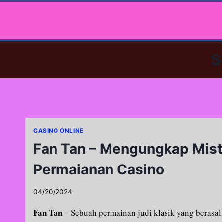
Skip
to
content
S
CASINO ONLINE
Fan Tan – Mengungkap Mis
Permaianan Casino
04/20/2024
Fan Tan
– Sebuah permainan judi klasik yang berasal