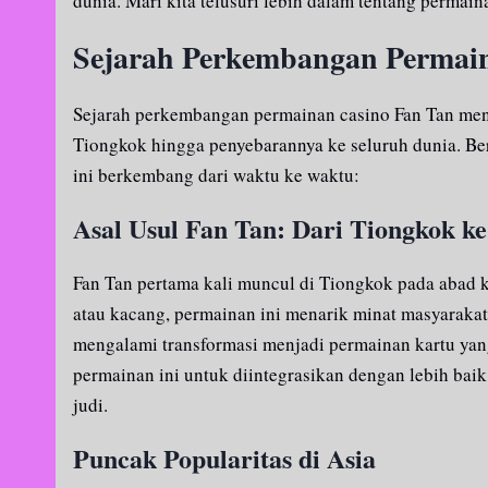
dunia. Mari kita telusuri lebih dalam tentang permain
Sejarah Perkembangan Permai
Sejarah perkembangan permainan casino Fan Tan mena
Tiongkok hingga penyebarannya ke seluruh dunia. Be
ini berkembang dari waktu ke waktu:
Asal Usul Fan Tan: Dari Tiongkok k
Fan Tan pertama kali muncul di Tiongkok pada abad 
atau kacang, permainan ini menarik minat masyarakat
mengalami transformasi menjadi permainan kartu ya
permainan ini untuk diintegrasikan dengan lebih bai
judi.
Puncak Popularitas di Asia