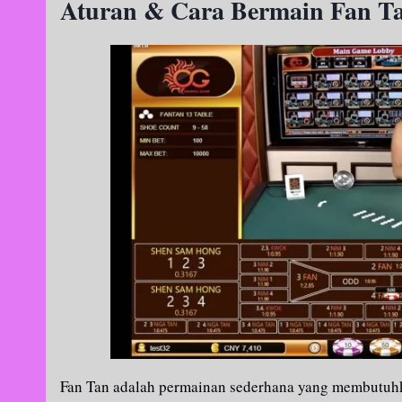
Aturan & Cara Bermain Fan T
Fan Tan adalah permainan sederhana yang membutuhka