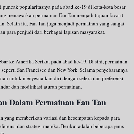
 puncak popularitasnya pada abad ke-19 di kota-kota besar
yang menawarkan permainan Fan Tan menjadi tujuan favorit
n. Selain itu, Fan Tan juga menjadi permainan yang sangat
an para penjudi dari berbagai lapisan masyarakat.
yebar ke Amerika Serikat pada abad ke-19. Di sini, permainan
ta seperti San Francisco dan New York. Selama penyebarannya
ian untuk menyesuaikan diri dengan selera dan preferensi
andar dan modifikasi aturan permainan.
kan Dalam Permainan Fan Tan
an yang memberikan variasi dan kesempatan kepada para
erensi dan strategi mereka. Berikut adalah beberapa jenis