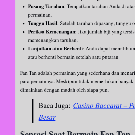
Pasang Taruhan
: Tempatkan taruhan Anda di atas
permainan.
Tunggu Hasil
: Setelah taruhan dipasang, tunggu 
Periksa Kemenangan
: Jika jumlah biji yang ter
memenangkan taruhan.
Lanjutkan atau Berhenti
: Anda dapat memilih u
atau berhenti bermain setelah satu putaran.
Fan Tan adalah permainan yang sederhana dan mena
para pemainnya. Meskipun tidak memerlukan banyak s
dimainkan dengan mudah oleh siapa pun.
Casino Baccarat – P
Baca Juga:
Besar
Sensasi Saat Bermain Fan Tan