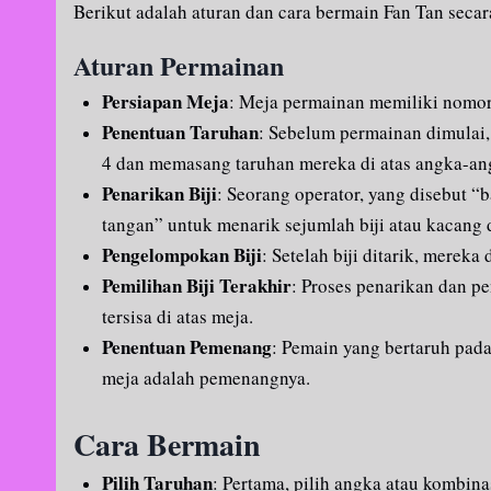
Berikut adalah aturan dan cara bermain Fan Tan seca
Aturan Permainan
Persiapan Meja
: Meja permainan memiliki nomor a
Penentuan Taruhan
: Sebelum permainan dimulai,
4 dan memasang taruhan mereka di atas angka-ang
Penarikan Biji
: Seorang operator, yang disebut “
tangan” untuk menarik sejumlah biji atau kacang 
Pengelompokan Biji
: Setelah biji ditarik, mer
Pemilihan Biji Terakhir
: Proses penarikan dan p
tersisa di atas meja.
Penentuan Pemenang
: Pemain yang bertaruh pada 
meja adalah pemenangnya.
Cara Bermain
Pilih Taruhan
: Pertama, pilih angka atau kombin