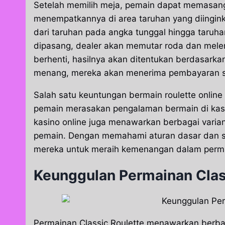
Setelah memilih meja, pemain dapat memasang
menempatkannya di area taruhan yang diinginka
dari taruhan pada angka tunggal hingga taruh
dipasang, dealer akan memutar roda dan melem
berhenti, hasilnya akan ditentukan berdasarka
menang, mereka akan menerima pembayaran se
Salah satu keuntungan bermain roulette online
pemain merasakan pengalaman bermain di kasino
kasino online juga menawarkan berbagai varian
pemain. Dengan memahami aturan dasar dan st
mereka untuk meraih kemenangan dalam perma
Keunggulan Permainan Clas
Permainan Classic Roulette menawarkan berb