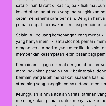
satu pilihan favorit di kasino, baik fisik maup
kesederhanaan aturan yang memungkinkan pem
cepat memahami cara bermain. Dengan hanya m
pemain dapat merasakan sensasi permainan tan
Selain itu, peluang kemenangan yang menarik ju
yang hanya memiliki satu slot nol, pemain mem
dengan versi Amerika yang memiliki dua slot n
memberikan kesempatan lebih besar bagi pem
Permainan ini juga dikenal dengan atmosfer sosia
memungkinkan pemain untuk berinteraksi deng
bermain yang lebih mendekati suasana kasino f
streaming yang canggih, pemain dapat menikma
Keunggulan lainnya adalah variasi taruhan yang
memungkinkan pemain untuk menyesuaikan pe