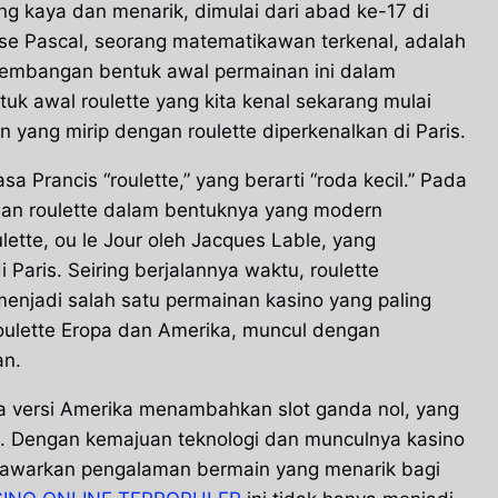
ng kaya dan menarik, dimulai dari abad ke-17 di
se Pascal, seorang matematikawan terkenal, adalah
ngembangan bentuk awal permainan ini dalam
k awal roulette yang kita kenal sekarang mulai
 yang mirip dengan roulette diperkenalkan di Paris.
Prancis “roulette,” yang berarti “roda kecil.” Pada
nan roulette dalam bentuknya yang modern
ette, ou le Jour oleh Jacques Lable, yang
 Paris. Seiring berjalannya waktu, roulette
njadi salah satu permainan kasino yang paling
 roulette Eropa dan Amerika, muncul dengan
an.
ara versi Amerika menambahkan slot ganda nol, yang
. Dengan kemajuan teknologi dan munculnya kasino
menawarkan pengalaman bermain yang menarik bagi