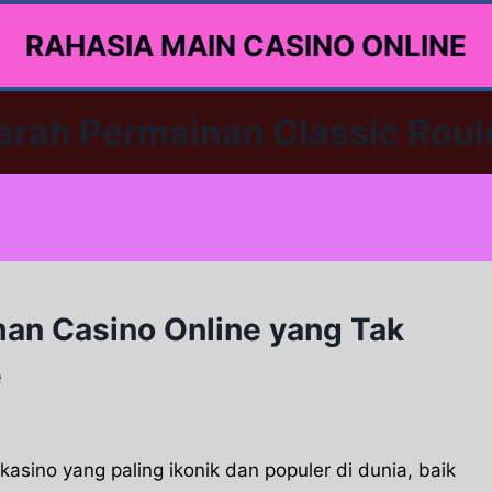
RAHASIA MAIN CASINO ONLINE
arah Permainan Classic Roul
man Casino Online yang Tak
e
asino yang paling ikonik dan populer di dunia, baik