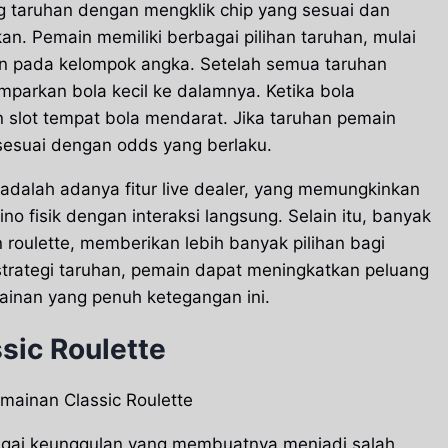
 taruhan dengan mengklik chip yang sesuai dan
n. Pemain memiliki berbagai pilihan taruhan, mulai
an pada kelompok angka. Setelah semua taruhan
parkan bola kecil ke dalamnya. Ketika bola
n slot tempat bola mendarat. Jika taruhan pemain
suai dengan odds yang berlaku.
 adalah adanya fitur live dealer, yang memungkinkan
 fisik dengan interaksi langsung. Selain itu, banyak
 roulette, memberikan lebih banyak pilihan bagi
rategi taruhan, pemain dapat meningkatkan peluang
inan yang penuh ketegangan ini.
sic Roulette
agai keunggulan yang membuatnya menjadi salah