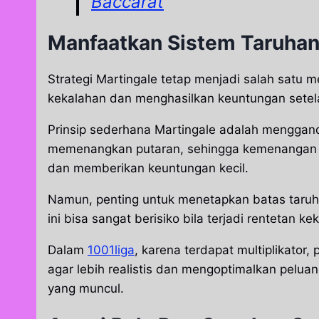
Baccarat
Manfaatkan Sistem Taruhan 
Strategi Martingale tetap menjadi salah satu 
kekalahan dan menghasilkan keuntungan sete
Prinsip sederhana Martingale adalah menggand
memenangkan putaran, sehingga kemenangan t
dan memberikan keuntungan kecil.
Namun, penting untuk menetapkan batas taru
ini bisa sangat berisiko bila terjadi rentetan k
Dalam
1001liga
, karena terdapat multiplikator
agar lebih realistis dan mengoptimalkan pelua
yang muncul.