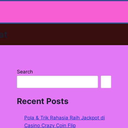
at
Search
Recent Posts
Pola & Trik Rahasia Raih Jackpot di
Casino Crazy Coin Flip