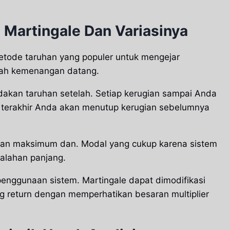
Martingale Dan Variasinya
metode taruhan yang populer untuk mengejar
lah kemenangan datang.
akan taruhan setelah. Setiap kerugian sampai Anda
erakhir Anda akan menutup kerugian sebelumnya
han maksimum dan. Modal yang cukup karena sistem
ekalahan panjang.
, penggunaan sistem. Martingale dapat dimodifikasi
ng return dengan memperhatikan besaran multiplier