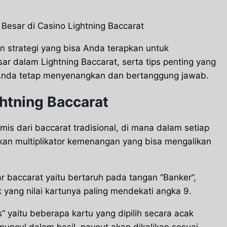
dan strategi yang bisa Anda terapkan untuk
 dalam Lightning Baccarat, serta tips penting yang
 Anda tetap menyenangkan dan bertanggung jawab.
htning Baccarat
mis dari baccarat tradisional, di mana dalam setiap
an multiplikator kemenangan yang bisa mengalikan
 baccarat yaitu bertaruh pada tangan “Banker”,
k yang nilai kartunya paling mendekati angka 9.
” yaitu beberapa kartu yang dipilih secara acak
muncul dalam hasil, payout akan dikalikan sesuai