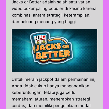
Jacks or Better adalah salah satu varian
video poker paling populer di kasino karena
kombinasi antara strategi, keterampilan,
dan peluang menang yang tinggi.
Untuk meraih jackpot dalam permainan ini,
Anda tidak cukup hanya mengandalkan
keberuntungan, tetapi juga perlu
memahami aturan, menerapkan strategi
cerdas, dan memiliki pengelolaan modal