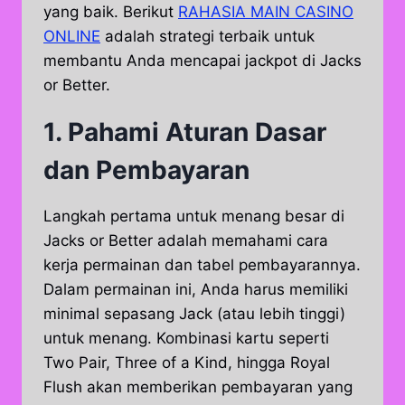
yang baik. Berikut
RAHASIA MAIN CASINO
ONLINE
adalah strategi terbaik untuk
membantu Anda mencapai jackpot di Jacks
or Better.
1.
Pahami Aturan Dasar
dan Pembayaran
Langkah pertama untuk menang besar di
Jacks or Better adalah memahami cara
kerja permainan dan tabel pembayarannya.
Dalam permainan ini, Anda harus memiliki
minimal sepasang Jack (atau lebih tinggi)
untuk menang. Kombinasi kartu seperti
Two Pair, Three of a Kind, hingga Royal
Flush akan memberikan pembayaran yang