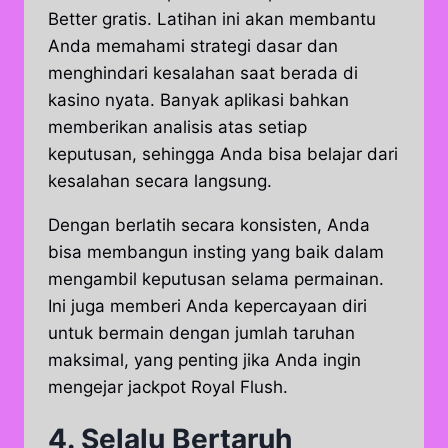
Better gratis. Latihan ini akan membantu
Anda memahami strategi dasar dan
menghindari kesalahan saat berada di
kasino nyata. Banyak aplikasi bahkan
memberikan analisis atas setiap
keputusan, sehingga Anda bisa belajar dari
kesalahan secara langsung.
Dengan berlatih secara konsisten, Anda
bisa membangun insting yang baik dalam
mengambil keputusan selama permainan.
Ini juga memberi Anda kepercayaan diri
untuk bermain dengan jumlah taruhan
maksimal, yang penting jika Anda ingin
mengejar jackpot Royal Flush.
4.
Selalu Bertaruh