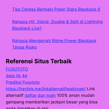
Tips Cerdas Bermain Poker Stars Blackjack 6
Rahasia Hit, Stand, Double & Split di Lightning
Blackjack Live1
Rahasia Mengamati Ritme Power Blackjack
Tanpa Risiko
Referensi Situs Terbaik
FUSOTOTO
data hk 4d
Prediksi Fusototo
https://heylink.me/linkalternatifwaktogel/
Link
alternatif
daftar dan login
100% aman mudah
gampang memberikan jackpot besar yang bisa
anda dapatkan di sini.