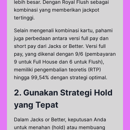
lebih besar. Dengan Royal Flush sebagai
kombinasi yang memberikan jackpot
tertinggi.
Selain mengenali kombinasi kartu, pahami
juga perbedaan antara versi full pay dan
short pay dari Jacks or Better. Versi full
pay, yang dikenal dengan 9/6 (pembayaran
9 untuk Full House dan 6 untuk Flush),
memiliki pengembalian teoretis (RTP)
hingga 99,54% dengan strategi optimal.
2.
Gunakan Strategi Hold
yang Tepat
Dalam Jacks or Better, keputusan Anda
untuk menahan (hold) atau membuang