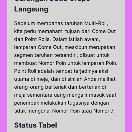
Langsung
Sebelum membahas taruhan Multi-Roll,
kita perlu memahami tujuan dari Come Out
dan Point Rolls. Dalam istilah awam,
lemparan Come Out, meskipun merupakan
segmen taruhan tersendiri, dibuat untuk
membuat Nomor Poin untuk lemparan Poin.
Point Roll adalah tempat terjadinya aksi
utama di meja, dan di sinilah Anda melihat
orang-orang berteriak dan berteriak di
meja sementara uang mengalir masuk saat
penembak melakukan tugasnya dengan
tidak mengenai Nomor Poin atau Nomor 7.
Status Tabel