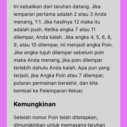
Ini kebalikan dari taruhan datang. Jika
lemparan pertama adalah 2 atau 3 Anda
menang, 1:1. Jika hasilnya 12 maka itu
adalah push. Ketika angka 7 atau 11
dilempar, Anda kalah. Jika angka 4, 5, 6, 8,
9, atau 10 dilempar, ini menjadi angka Poin.
Jika angka tujuh dilempar sebelum poin
maka Anda menang, jika poin dilempar
terlebih dahulu Anda kalah. Apa pun yang
terjadi, jika Angka Poin atau 7 dilempar,
putaran permainan berakhir, dan kita
kembali ke Pelemparan Keluar.
Kemungkinan
Setelah nomor Poin telah ditetapkan,
dimungkinkan untuk memasang taruhan