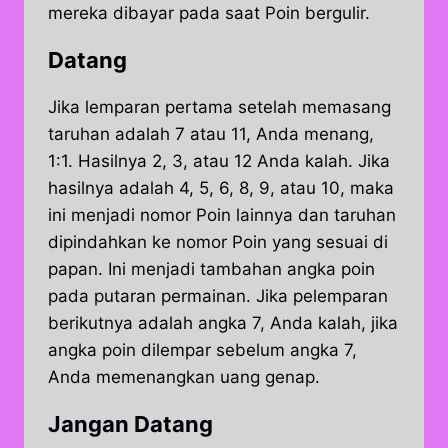
mereka dibayar pada saat Poin bergulir.
Datang
Jika lemparan pertama setelah memasang
taruhan adalah 7 atau 11, Anda menang,
1:1. Hasilnya 2, 3, atau 12 Anda kalah. Jika
hasilnya adalah 4, 5, 6, 8, 9, atau 10, maka
ini menjadi nomor Poin lainnya dan taruhan
dipindahkan ke nomor Poin yang sesuai di
papan. Ini menjadi tambahan angka poin
pada putaran permainan. Jika pelemparan
berikutnya adalah angka 7, Anda kalah, jika
angka poin dilempar sebelum angka 7,
Anda memenangkan uang genap.
Jangan Datang