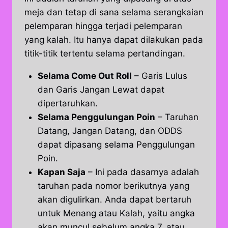
meja dan tetap di sana selama serangkaian
pelemparan hingga terjadi pelemparan
yang kalah. Itu hanya dapat dilakukan pada
titik-titik tertentu selama pertandingan.
Selama Come Out Roll
– Garis Lulus
dan Garis Jangan Lewat dapat
dipertaruhkan.
Selama Penggulungan Poin
– Taruhan
Datang, Jangan Datang, dan ODDS
dapat dipasang selama Penggulungan
Poin.
Kapan Saja
– Ini pada dasarnya adalah
taruhan pada nomor berikutnya yang
akan digulirkan. Anda dapat bertaruh
untuk Menang atau Kalah, yaitu angka
akan muncul sebelum angka 7, atau