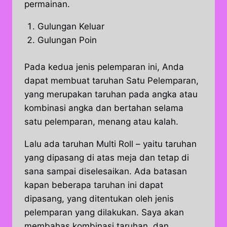
permainan.
Gulungan Keluar
Gulungan Poin
Pada kedua jenis pelemparan ini, Anda
dapat membuat taruhan Satu Pelemparan,
yang merupakan taruhan pada angka atau
kombinasi angka dan bertahan selama
satu pelemparan, menang atau kalah.
Lalu ada taruhan Multi Roll – yaitu taruhan
yang dipasang di atas meja dan tetap di
sana sampai diselesaikan. Ada batasan
kapan beberapa taruhan ini dapat
dipasang, yang ditentukan oleh jenis
pelemparan yang dilakukan. Saya akan
membahas kombinasi taruhan, dan