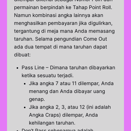
permainan berpindah ke Tahap Point Roll.
Namun kombinasi angka lainnya akan
menghasilkan pembayaran jika digulirkan,
tergantung di meja mana Anda memasang
taruhan. Selama pengundian Come Out
ada dua tempat di mana taruhan dapat
dibuat:
Pass Line – Dimana taruhan dibayarkan
ketika sesuatu terjadi.
Jika angka 7 atau 11 dilempar, Anda
menang dan Anda dibayar uang
genap.
Jika angka 2, 3, atau 12 (ini adalah
Angka Craps) dilempar, Anda
kehilangan taruhan.
Don’t Pass sebenarnya adalah