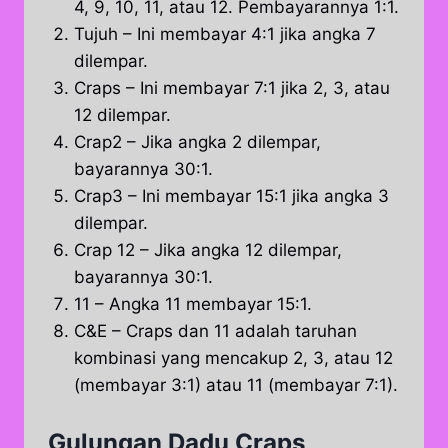
4, 9, 10, 11, atau 12. Pembayarannya 1:1.
Tujuh – Ini membayar 4:1 jika angka 7
dilempar.
Craps – Ini membayar 7:1 jika 2, 3, atau
12 dilempar.
Crap2 – Jika angka 2 dilempar,
bayarannya 30:1.
Crap3 – Ini membayar 15:1 jika angka 3
dilempar.
Crap 12 – Jika angka 12 dilempar,
bayarannya 30:1.
11 – Angka 11 membayar 15:1.
C&E – Craps dan 11 adalah taruhan
kombinasi yang mencakup 2, 3, atau 12
(membayar 3:1) atau 11 (membayar 7:1).
Gulungan Dadu Craps