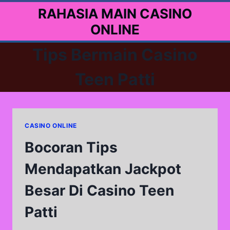
Skip
RAHASIA MAIN CASINO
to
ONLINE
content
Tips Bermain Casino
Teen Patti
CASINO ONLINE
Bocoran Tips
Mendapatkan Jackpot
Besar Di Casino Teen
Patti