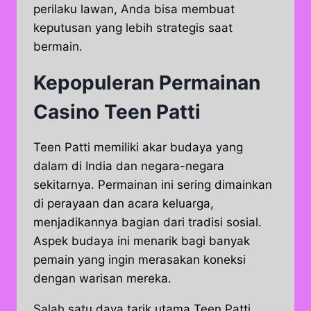
perilaku lawan, Anda bisa membuat
keputusan yang lebih strategis saat
bermain.
Kepopuleran Permainan
Casino Teen Patti
Teen Patti memiliki akar budaya yang
dalam di India dan negara-negara
sekitarnya. Permainan ini sering dimainkan
di perayaan dan acara keluarga,
menjadikannya bagian dari tradisi sosial.
Aspek budaya ini menarik bagi banyak
pemain yang ingin merasakan koneksi
dengan warisan mereka.
Salah satu daya tarik utama Teen Patti