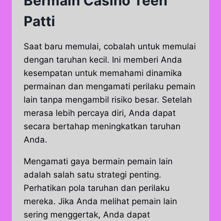
Bermain Casino Teen
Patti
Saat baru memulai, cobalah untuk memulai
dengan taruhan kecil. Ini memberi Anda
kesempatan untuk memahami dinamika
permainan dan mengamati perilaku pemain
lain tanpa mengambil risiko besar. Setelah
merasa lebih percaya diri, Anda dapat
secara bertahap meningkatkan taruhan
Anda.
Mengamati gaya bermain pemain lain
adalah salah satu strategi penting.
Perhatikan pola taruhan dan perilaku
mereka. Jika Anda melihat pemain lain
sering menggertak, Anda dapat