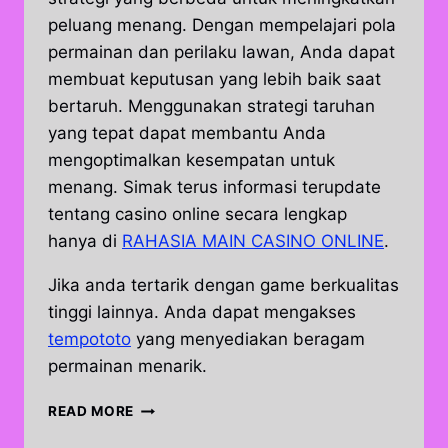
peluang menang. Dengan mempelajari pola
permainan dan perilaku lawan, Anda dapat
membuat keputusan yang lebih baik saat
bertaruh. Menggunakan strategi taruhan
yang tepat dapat membantu Anda
mengoptimalkan kesempatan untuk
menang. Simak terus informasi terupdate
tentang casino online secara lengkap
hanya di
RAHASIA MAIN CASINO ONLINE
.
Jika anda tertarik dengan game berkualitas
tinggi lainnya. Anda dapat mengakses
tempototo
yang menyediakan beragam
permainan menarik.
BOCORAN
READ MORE
TIPS