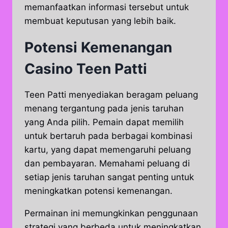
memanfaatkan informasi tersebut untuk
membuat keputusan yang lebih baik.
Potensi Kemenangan
Casino Teen Patti
Teen Patti menyediakan beragam peluang
menang tergantung pada jenis taruhan
yang Anda pilih. Pemain dapat memilih
untuk bertaruh pada berbagai kombinasi
kartu, yang dapat memengaruhi peluang
dan pembayaran. Memahami peluang di
setiap jenis taruhan sangat penting untuk
meningkatkan potensi kemenangan.
Permainan ini memungkinkan penggunaan
strategi yang berbeda untuk meningkatkan