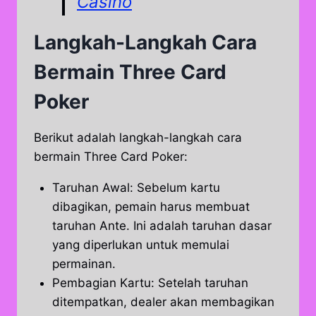
Casino
Langkah-Langkah Cara
Bermain Three Card
Poker
Berikut adalah langkah-langkah cara
bermain Three Card Poker:
Taruhan Awal: Sebelum kartu
dibagikan, pemain harus membuat
taruhan Ante. Ini adalah taruhan dasar
yang diperlukan untuk memulai
permainan.
Pembagian Kartu: Setelah taruhan
ditempatkan, dealer akan membagikan