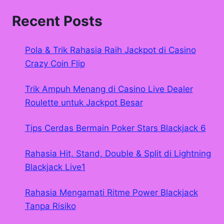
DALAM
TIGA
Recent Posts
KARTU
Pola & Trik Rahasia Raih Jackpot di Casino
Crazy Coin Flip
Trik Ampuh Menang di Casino Live Dealer
Roulette untuk Jackpot Besar
Tips Cerdas Bermain Poker Stars Blackjack 6
Rahasia Hit, Stand, Double & Split di Lightning
Blackjack Live1
Rahasia Mengamati Ritme Power Blackjack
Tanpa Risiko