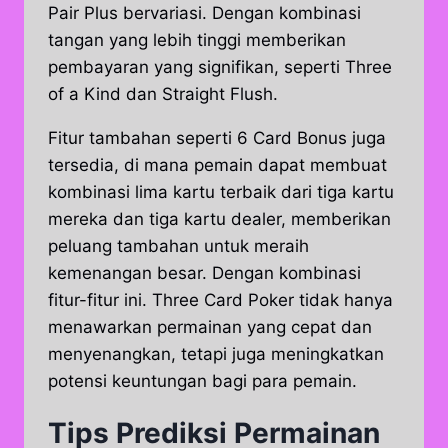
Pair Plus bervariasi. Dengan kombinasi
tangan yang lebih tinggi memberikan
pembayaran yang signifikan, seperti Three
of a Kind dan Straight Flush.
Fitur tambahan seperti 6 Card Bonus juga
tersedia, di mana pemain dapat membuat
kombinasi lima kartu terbaik dari tiga kartu
mereka dan tiga kartu dealer, memberikan
peluang tambahan untuk meraih
kemenangan besar. Dengan kombinasi
fitur-fitur ini. Three Card Poker tidak hanya
menawarkan permainan yang cepat dan
menyenangkan, tetapi juga meningkatkan
potensi keuntungan bagi para pemain.
Tips Prediksi Permainan