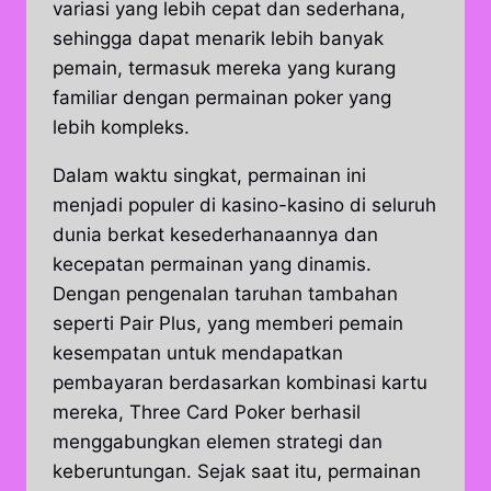
variasi yang lebih cepat dan sederhana,
sehingga dapat menarik lebih banyak
pemain, termasuk mereka yang kurang
familiar dengan permainan poker yang
lebih kompleks.
Dalam waktu singkat, permainan ini
menjadi populer di kasino-kasino di seluruh
dunia berkat kesederhanaannya dan
kecepatan permainan yang dinamis.
Dengan pengenalan taruhan tambahan
seperti Pair Plus, yang memberi pemain
kesempatan untuk mendapatkan
pembayaran berdasarkan kombinasi kartu
mereka, Three Card Poker berhasil
menggabungkan elemen strategi dan
keberuntungan. Sejak saat itu, permainan