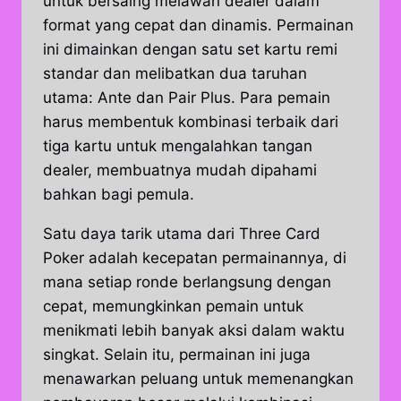
untuk bersaing melawan dealer dalam
format yang cepat dan dinamis. Permainan
ini dimainkan dengan satu set kartu remi
standar dan melibatkan dua taruhan
utama: Ante dan Pair Plus. Para pemain
harus membentuk kombinasi terbaik dari
tiga kartu untuk mengalahkan tangan
dealer, membuatnya mudah dipahami
bahkan bagi pemula.
Satu daya tarik utama dari Three Card
Poker adalah kecepatan permainannya, di
mana setiap ronde berlangsung dengan
cepat, memungkinkan pemain untuk
menikmati lebih banyak aksi dalam waktu
singkat. Selain itu, permainan ini juga
menawarkan peluang untuk memenangkan