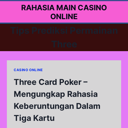
Skip
RAHASIA MAIN CASINO
to
ONLINE
content
Tips Prediksi Permainan
Three
CASINO ONLINE
Three Card Poker –
Mengungkap Rahasia
Keberuntungan Dalam
Tiga Kartu