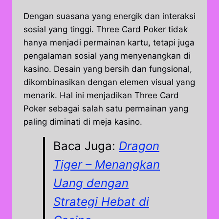
Dengan suasana yang energik dan interaksi
sosial yang tinggi. Three Card Poker tidak
hanya menjadi permainan kartu, tetapi juga
pengalaman sosial yang menyenangkan di
kasino. Desain yang bersih dan fungsional,
dikombinasikan dengan elemen visual yang
menarik. Hal ini menjadikan Three Card
Poker sebagai salah satu permainan yang
paling diminati di meja kasino.
Baca Juga:
Dragon
Tiger – Menangkan
Uang dengan
Strategi Hebat di