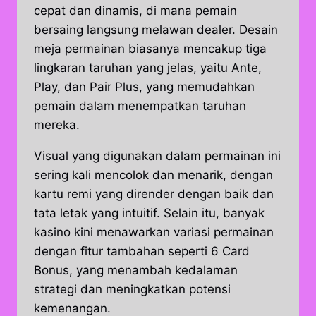
cepat dan dinamis, di mana pemain
bersaing langsung melawan dealer. Desain
meja permainan biasanya mencakup tiga
lingkaran taruhan yang jelas, yaitu Ante,
Play, dan Pair Plus, yang memudahkan
pemain dalam menempatkan taruhan
mereka.
Visual yang digunakan dalam permainan ini
sering kali mencolok dan menarik, dengan
kartu remi yang dirender dengan baik dan
tata letak yang intuitif. Selain itu, banyak
kasino kini menawarkan variasi permainan
dengan fitur tambahan seperti 6 Card
Bonus, yang menambah kedalaman
strategi dan meningkatkan potensi
kemenangan.