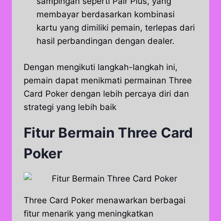
sampingan seperti Pair Plus, yang
membayar berdasarkan kombinasi
kartu yang dimiliki pemain, terlepas dari
hasil perbandingan dengan dealer.
Dengan mengikuti langkah-langkah ini,
pemain dapat menikmati permainan Three
Card Poker dengan lebih percaya diri dan
strategi yang lebih baik
Fitur Bermain Three Card
Poker
Three Card Poker menawarkan berbagai
fitur menarik yang meningkatkan