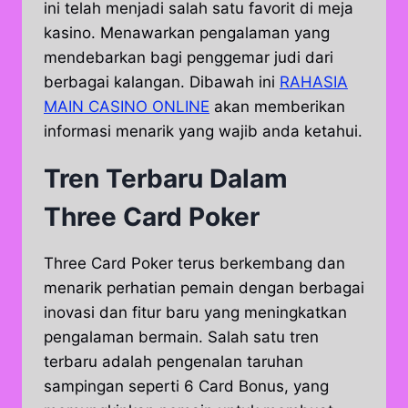
ini telah menjadi salah satu favorit di meja
kasino. Menawarkan pengalaman yang
mendebarkan bagi penggemar judi dari
berbagai kalangan. Dibawah ini
RAHASIA
MAIN CASINO ONLINE
akan memberikan
informasi menarik yang wajib anda ketahui.
Tren Terbaru Dalam
Three Card Poker
Three Card Poker terus berkembang dan
menarik perhatian pemain dengan berbagai
inovasi dan fitur baru yang meningkatkan
pengalaman bermain. Salah satu tren
terbaru adalah pengenalan taruhan
sampingan seperti 6 Card Bonus, yang