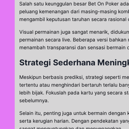
Salah satu keunggulan besar Bet On Poker adal
peluang kemenangan dari masing-masing kombi
mengambil keputusan taruhan secara rasional 
Visual permainan juga sangat menarik, diduku
permainan secara live. Beberapa versi bahkan 
menambah transparansi dan sensasi bermain d
Strategi Sederhana Menin
Meskipun berbasis prediksi, strategi seperti 
tertentu atau menghindari bertaruh terlalu b
lebih bijak. Fokuslah pada kartu yang secara st
sebelumnya.
Selain itu, penting juga untuk bermain denga
serta kerugian harian. Dengan pendekatan yan
sangat menguntungkan dan menyenangkan.