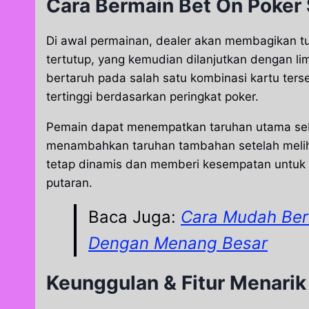
Cara Bermain Bet On Poker 
Di awal permainan, dealer akan membagikan t
tertutup, yang kemudian dilanjutkan dengan l
bertaruh pada salah satu kombinasi kartu ters
tertinggi berdasarkan peringkat poker.
Pemain dapat menempatkan taruhan utama sebel
menambahkan taruhan tambahan setelah meliha
tetap dinamis dan memberi kesempatan untuk m
putaran.
Baca Juga:
Cara Mudah Ber
Dengan Menang Besar
Keunggulan & Fitur Menarik