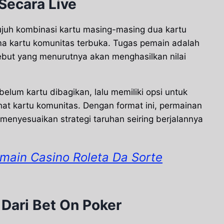
Secara Live
ujuh kombinasi kartu masing-masing dua kartu
ima kartu komunitas terbuka. Tugas pemain adalah
ebut yang menurutnya akan menghasilkan nilai
um kartu dibagikan, lalu memiliki opsi untuk
t kartu komunitas. Dengan format ini, permainan
enyesuaikan strategi taruhan seiring berjalannya
main Casino Roleta Da Sorte
 Dari Bet On Poker