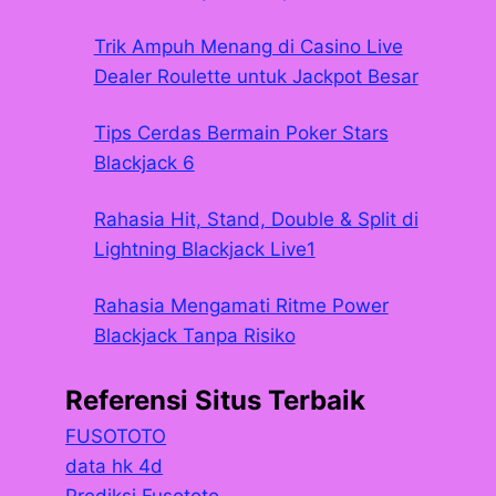
Trik Ampuh Menang di Casino Live
Dealer Roulette untuk Jackpot Besar
Tips Cerdas Bermain Poker Stars
Blackjack 6
Rahasia Hit, Stand, Double & Split di
Lightning Blackjack Live1
Rahasia Mengamati Ritme Power
Blackjack Tanpa Risiko
Referensi Situs Terbaik
FUSOTOTO
data hk 4d
Prediksi Fusototo