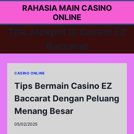
Skip
RAHASIA MAIN CASINO
to
ONLINE
content
Trik Jackpot di Casino EZ
Baccarat
CASINO ONLINE
Tips Bermain Casino EZ
Baccarat Dengan Peluang
Menang Besar
05/02/2025