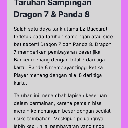
Taruhan Sampingan
Dragon 7 & Panda 8
Salah satu daya tarik utama EZ Baccarat
terletak pada taruhan sampingan atau side
bet seperti Dragon 7 dan Panda 8. Dragon
7 memberikan pembayaran besar jika
Banker menang dengan total 7 dari tiga
kartu. Panda 8 membayar tinggi ketika
Player menang dengan nilai 8 dari tiga
kartu.
Taruhan ini menambah lapisan keseruan
dalam permainan, karena pemain bisa
meraih kemenangan besar dengan sedikit
risiko tambahan. Meskipun peluangnya
lebih kecil, nilai pembayaran yang tinggi