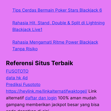
Tips Cerdas Bermain Poker Stars Blackjack 6
Rahasia Hit, Stand, Double & Split di Lightning
Blackjack Live1
Rahasia Mengamati Ritme Power Blackjack
Tanpa Risiko
Referensi Situs Terbaik
FUSOTOTO
data hk 4d
Prediksi Fusototo
https://heylink.me/linkalternatifwaktogel/
Link
alternatif
daftar dan login
100% aman mudah
gampang memberikan jackpot besar yang bisa