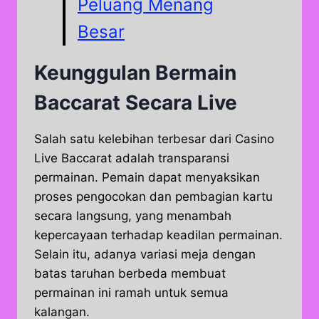
Peluang Menang
Besar
Keunggulan Bermain
Baccarat Secara Live
Salah satu kelebihan terbesar dari Casino
Live Baccarat adalah transparansi
permainan. Pemain dapat menyaksikan
proses pengocokan dan pembagian kartu
secara langsung, yang menambah
kepercayaan terhadap keadilan permainan.
Selain itu, adanya variasi meja dengan
batas taruhan berbeda membuat
permainan ini ramah untuk semua
kalangan.