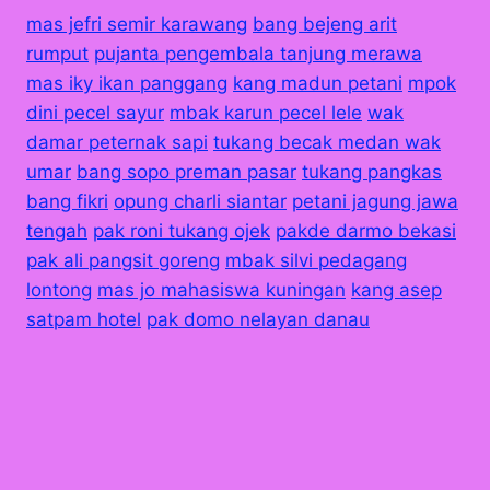
mas jefri semir karawang
bang bejeng arit
rumput
pujanta pengembala tanjung merawa
mas iky ikan panggang
kang madun petani
mpok
dini pecel sayur
mbak karun pecel lele
wak
damar peternak sapi
tukang becak medan wak
umar
bang sopo preman pasar
tukang pangkas
bang fikri
opung charli siantar
petani jagung jawa
tengah
pak roni tukang ojek
pakde darmo bekasi
pak ali pangsit goreng
mbak silvi pedagang
lontong
mas jo mahasiswa kuningan
kang asep
satpam hotel
pak domo nelayan danau