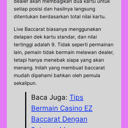
dealer akan membagikan dua kartu untuk
setiap posisi dan hasilnya langsung
ditentukan berdasarkan total nilai kartu.
Live Baccarat biasanya menggunakan
delapan dek kartu standar, dan nilai
tertinggi adalah 9. Tidak seperti permainan
lain, pemain tidak bermain melawan dealer,
tetapi hanya menebak siapa yang akan
menang. Inilah yang membuat baccarat
mudah dipahami bahkan oleh pemula
sekalipun.
Baca Juga:
Tips
Bermain Casino EZ
Baccarat Dengan