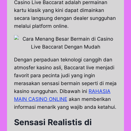
Casino Live Baccarat adalah permainan
kartu klasik yang kini dapat dimainkan
secara langsung dengan dealer sungguhan
melalui platform online.
Dengan perpaduan teknologi canggih dan
atmosfer kasino asli, Baccarat live menjadi
favorit para pecinta judi yang ingin
merasakan sensasi bermain seperti di meja
kasino sungguhan. Dibawah ini
RAHASIA
MAIN CASINO ONLINE
akan memberikan
informasi menarik yang wajib anda ketahui.
Sensasi Realistis di