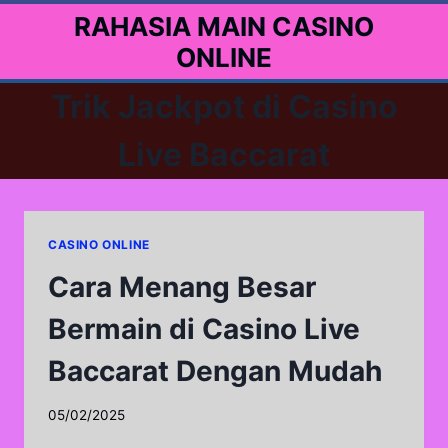
Skip
RAHASIA MAIN CASINO
to
ONLINE
content
Trik Jackpot di Casino
Live Baccarat
CASINO ONLINE
Cara Menang Besar
Bermain di Casino Live
Baccarat Dengan Mudah
05/02/2025