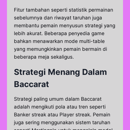
Fitur tambahan seperti statistik permainan
sebelumnya dan riwayat taruhan juga
membantu pemain menyusun strategi yang
lebih akurat. Beberapa penyedia game
bahkan menawarkan mode multi-table
yang memungkinkan pemain bermain di
beberapa meja sekaligus.
Strategi Menang Dalam
Baccarat
Strategi paling umum dalam Baccarat
adalah mengikuti pola atau tren seperti
Banker streak atau Player streak. Pemain
juga sering menggunakan sistem taruhan