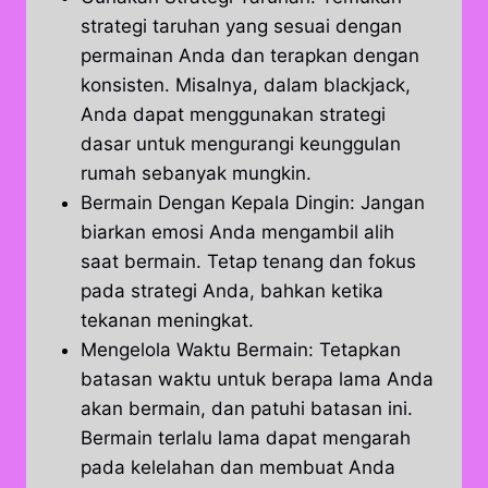
strategi taruhan yang sesuai dengan
permainan Anda dan terapkan dengan
konsisten. Misalnya, dalam blackjack,
Anda dapat menggunakan strategi
dasar untuk mengurangi keunggulan
rumah sebanyak mungkin.
Bermain Dengan Kepala Dingin: Jangan
biarkan emosi Anda mengambil alih
saat bermain. Tetap tenang dan fokus
pada strategi Anda, bahkan ketika
tekanan meningkat.
Mengelola Waktu Bermain: Tetapkan
batasan waktu untuk berapa lama Anda
akan bermain, dan patuhi batasan ini.
Bermain terlalu lama dapat mengarah
pada kelelahan dan membuat Anda