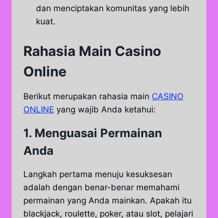
dan menciptakan komunitas yang lebih
kuat.
Rahasia Main Casino
Online
Berikut merupakan rahasia main
CASINO
ONLINE
yang wajib Anda ketahui:
1. Menguasai Permainan
Anda
Langkah pertama menuju kesuksesan
adalah dengan benar-benar memahami
permainan yang Anda mainkan. Apakah itu
blackjack, roulette, poker, atau slot, pelajari