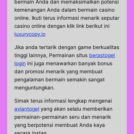
bermain Anda dan memaksimalkan potensi
kemenangan Anda dalam bermain casino
online. Ikuti terus informasi menarik seputar
casino online dengan klik link berikut ini
luxurycopy.io
Jika anda tertarik dengan game berkualitas
tinggi lainnya, Permainan situs
berastogel
login
ini juga menawarkan banyak bonus
dan promosi menarik yang membuat
pengalaman bermain semakin sangat
menguntungkan.
Simak terus informasi lengkap mengenai
aviantogel
yang akan selalu memberikan
permainan-permainan seru dan menarik
yang berpotensi membuat Anda kaya
secara instan.