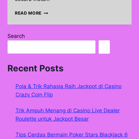
RAHASIA
READ MORE
MAIN
CASINO
ONLINE
Search
–
MENGUNGKAP
TIPS
&
TRIK
Recent Posts
BERMAIN
YANG
JITU
Pola & Trik Rahasia Raih Jackpot di Casino
Crazy Coin Flip
Trik Ampuh Menang di Casino Live Dealer
Roulette untuk Jackpot Besar
Tips Cerdas Bermain Poker Stars Blackjack 6