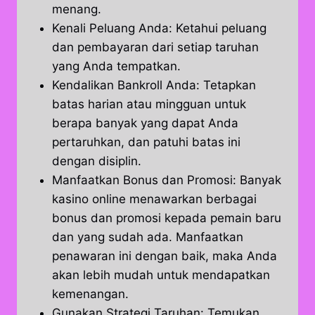
menang.
Kenali Peluang Anda: Ketahui peluang
dan pembayaran dari setiap taruhan
yang Anda tempatkan.
Kendalikan Bankroll Anda: Tetapkan
batas harian atau mingguan untuk
berapa banyak yang dapat Anda
pertaruhkan, dan patuhi batas ini
dengan disiplin.
Manfaatkan Bonus dan Promosi: Banyak
kasino online menawarkan berbagai
bonus dan promosi kepada pemain baru
dan yang sudah ada. Manfaatkan
penawaran ini dengan baik, maka Anda
akan lebih mudah untuk mendapatkan
kemenangan.
Gunakan Strategi Taruhan: Temukan