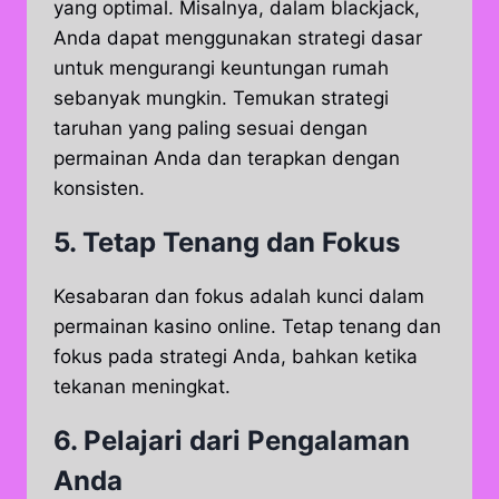
yang optimal. Misalnya, dalam blackjack,
Anda dapat menggunakan strategi dasar
untuk mengurangi keuntungan rumah
sebanyak mungkin. Temukan strategi
taruhan yang paling sesuai dengan
permainan Anda dan terapkan dengan
konsisten.
5. Tetap Tenang dan Fokus
Kesabaran dan fokus adalah kunci dalam
permainan kasino online. Tetap tenang dan
fokus pada strategi Anda, bahkan ketika
tekanan meningkat.
6. Pelajari dari Pengalaman
Anda