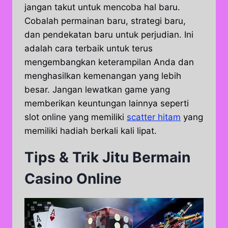
jangan takut untuk mencoba hal baru.
Cobalah permainan baru, strategi baru,
dan pendekatan baru untuk perjudian. Ini
adalah cara terbaik untuk terus
mengembangkan keterampilan Anda dan
menghasilkan kemenangan yang lebih
besar. Jangan lewatkan game yang
memberikan keuntungan lainnya seperti
slot online yang memiliki
scatter hitam
yang
memiliki hadiah berkali kali lipat.
Tips & Trik Jitu Bermain
Casino Online