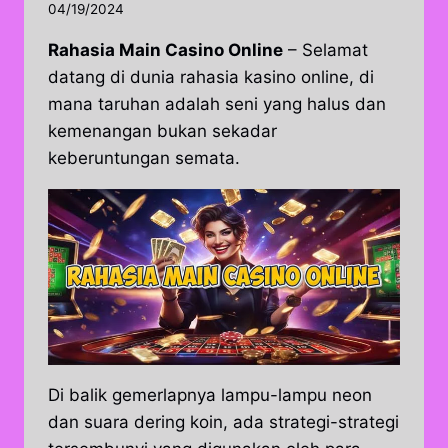
04/19/2024
Rahasia Main Casino Online
– Selamat
datang di dunia rahasia kasino online, di
mana taruhan adalah seni yang halus dan
kemenangan bukan sekadar
keberuntungan semata.
Di balik gemerlapnya lampu-lampu neon
dan suara dering koin, ada strategi-strategi