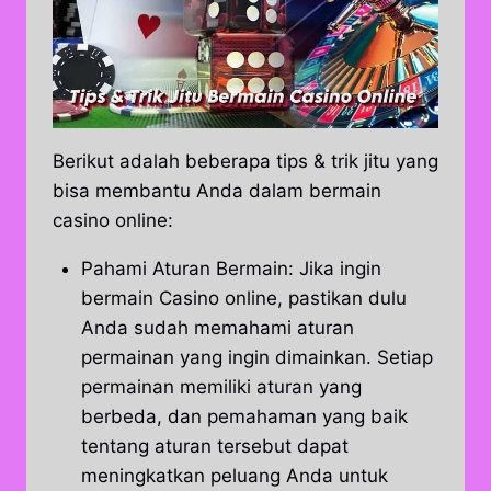
Berikut adalah beberapa tips & trik jitu yang
bisa membantu Anda dalam bermain
casino online:
Pahami Aturan Bermain: Jika ingin
bermain Casino online, pastikan dulu
Anda sudah memahami aturan
permainan yang ingin dimainkan. Setiap
permainan memiliki aturan yang
berbeda, dan pemahaman yang baik
tentang aturan tersebut dapat
meningkatkan peluang Anda untuk