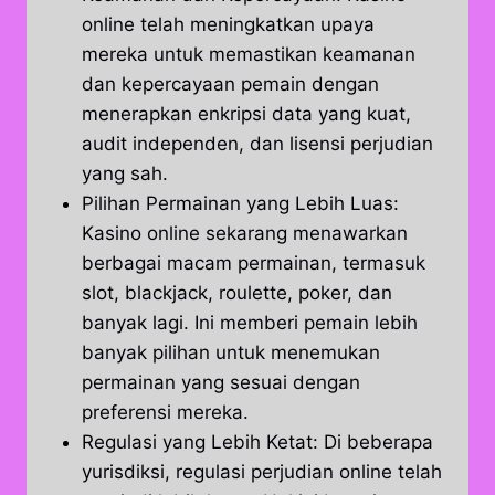
online telah meningkatkan upaya
mereka untuk memastikan keamanan
dan kepercayaan pemain dengan
menerapkan enkripsi data yang kuat,
audit independen, dan lisensi perjudian
yang sah.
Pilihan Permainan yang Lebih Luas:
Kasino online sekarang menawarkan
berbagai macam permainan, termasuk
slot, blackjack, roulette, poker, dan
banyak lagi. Ini memberi pemain lebih
banyak pilihan untuk menemukan
permainan yang sesuai dengan
preferensi mereka.
Regulasi yang Lebih Ketat: Di beberapa
yurisdiksi, regulasi perjudian online telah