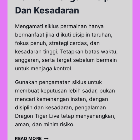
Dan Kesadaran
Mengamati siklus permainan hanya
bermanfaat jika diikuti disiplin taruhan,
fokus penuh, strategi cerdas, dan
kesadaran tinggi. Tetapkan batas waktu,
anggaran, serta target sebelum bermain
untuk menjaga kontrol.
Gunakan pengamatan siklus untuk
membuat keputusan lebih sadar, bukan
mencari kemenangan instan, dengan
disiplin dan kesadaran, pengalaman
Dragon Tiger Live tetap menyenangkan,
aman, dan minim risiko.
RAHASIA
READ MORE