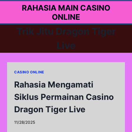
Skip
RAHASIA MAIN CASINO
to
ONLINE
content
Trik Jitu Dragon Tiger
Live
CASINO ONLINE
Rahasia Mengamati
Siklus Permainan Casino
Dragon Tiger Live
11/28/2025