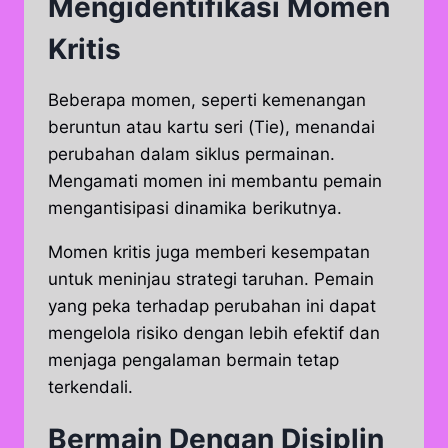
Mengidentifikasi Momen
Kritis
Beberapa momen, seperti kemenangan
beruntun atau kartu seri (Tie), menandai
perubahan dalam siklus permainan.
Mengamati momen ini membantu pemain
mengantisipasi dinamika berikutnya.
Momen kritis juga memberi kesempatan
untuk meninjau strategi taruhan. Pemain
yang peka terhadap perubahan ini dapat
mengelola risiko dengan lebih efektif dan
menjaga pengalaman bermain tetap
terkendali.
Bermain Dengan Disiplin