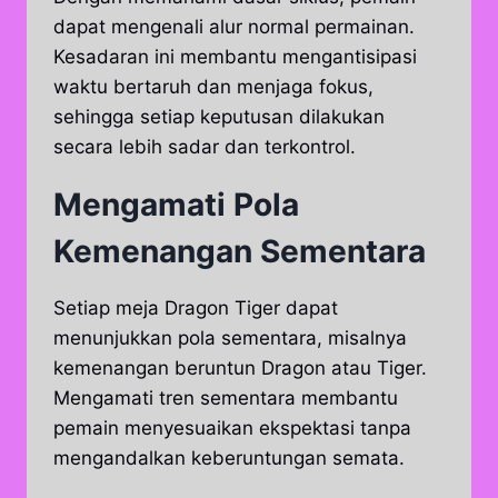
dapat mengenali alur normal permainan.
Kesadaran ini membantu mengantisipasi
waktu bertaruh dan menjaga fokus,
sehingga setiap keputusan dilakukan
secara lebih sadar dan terkontrol.
Mengamati Pola
Kemenangan Sementara
Setiap meja Dragon Tiger dapat
menunjukkan pola sementara, misalnya
kemenangan beruntun Dragon atau Tiger.
Mengamati tren sementara membantu
pemain menyesuaikan ekspektasi tanpa
mengandalkan keberuntungan semata.